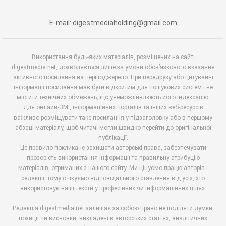
E-mail: digestmediaholding@gmail.com
Використання будь-яких матеріалів, розміщених на сайті
digestmedia.net, дозволяється лише за умови обов’язкового вказання
активного посилання на першоджерело. При передруку або цитуванні
інформації посилання має бути відкритим для пошукових систем і не
містити технічних обмежень, що унеможливлюють його індексацію.
Для онлайн-ЗМІ, інформаційних порталів та інших веб-ресурсів
важливо розміщувати таке посилання у підзаголовку або в першому
абзаці матеріалу, щоб читачі могли швидко перейти до оригінальної
публікації.
Це правило покликане захищати авторські права, забезпечувати
прозорість використання інформації та правильну атрибуцію
матеріалів, отриманих з нашого сайту. Ми цінуємо працю авторів і
редакції, тому очікуємо відповідального ставлення від усіх, хто
використовує наші тексти у професійних чи інформаційних цілях.
Редакція digestmedia.net залишає за собою право не поділяти думки,
позиції чи висновки, викладені в авторських статтях, аналітичних