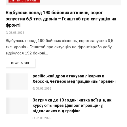
ВІЙНА В УКРАЇНІ
Відбулось понад 190 бойових зіткнень, ворог
запустив 6,5 тис. дронів – Генштаб про ситуацію на
фронті
08.08.2026
Відбулось понад 190 бойових зіткнень, ворог запустив 6,5
тис. дронів - Генштаб про ситуацію на фронті<p>За добу
відбулося 192 бойові...
READ MORE
російський дрон атакував лікарню в
Херсоні, четверо медпрацівниць поранені
08.08.2026
Затримки до 10 годин: низка поїздів, які
курсують через Дніпропетровщину,
відхилилися від графіка
07.08.2026