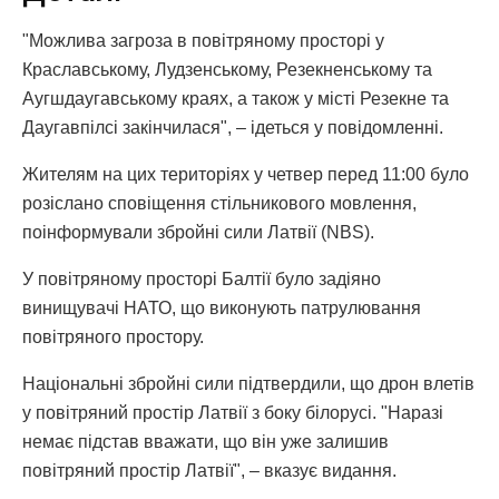
"Можлива загроза в повітряному просторі у
Краславському, Лудзенському, Резекненському та
Аугшдаугавському краях, а також у місті Резекне та
Даугавпілсі закінчилася", – ідеться у повідомленні.
Жителям на цих територіях у четвер перед 11:00 було
розіслано сповіщення стільникового мовлення,
поінформували збройні сили Латвії (NBS).
У повітряному просторі Балтії було задіяно
винищувачі НАТО, що виконують патрулювання
повітряного простору.
Національні збройні сили підтвердили, що дрон влетів
у повітряний простір Латвії з боку білорусі. "Наразі
немає підстав вважати, що він уже залишив
повітряний простір Латвії", – вказує видання.