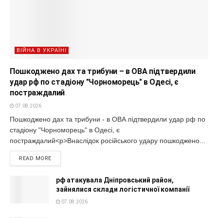
ВІЙНА В УКРАЇНІ
Пошкоджено дах та трибуни – в ОВА підтвердили
удар рф по стадіону "Чорноморець" в Одесі, є
постраждалий
07.08.2026
Пошкоджено дах та трибуни - в ОВА підтвердили удар рф по
стадіону "Чорноморець" в Одесі, є
постраждалий<p>Внаслідок російського удару пошкоджено...
READ MORE
рф атакувала Дніпровський район,
зайнялися склади логістичної компанії
07.08.2026