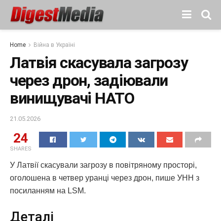
Home
Війна в Україні
Латвія скасувала загрозу
через дрон, задіювали
винищувачі НАТО
21.05.2026
24
SHARES
У Латвії скасували загрозу в повітряному просторі,
оголошена в четвер уранці через дрон, пише УНН з
посиланням на LSM.
Деталі