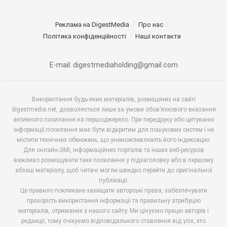
Реклама на DigestMedia
Про нас
Політика конфіденційності
Наші контакти
E-mail: digestmediaholding@gmail.com
Використання будь-яких матеріалів, розміщених на сайті
digestmedia.net, дозволяється лише за умови обов’язкового вказання
активного посилання на першоджерело. При передруку або цитуванні
інформації посилання має бути відкритим для пошукових систем і не
містити технічних обмежень, що унеможливлюють його індексацію.
Для онлайн-ЗМІ, інформаційних порталів та інших веб-ресурсів
важливо розміщувати таке посилання у підзаголовку або в першому
абзаці матеріалу, щоб читачі могли швидко перейти до оригінальної
публікації.
Це правило покликане захищати авторські права, забезпечувати
прозорість використання інформації та правильну атрибуцію
матеріалів, отриманих з нашого сайту. Ми цінуємо працю авторів і
редакції, тому очікуємо відповідального ставлення від усіх, хто