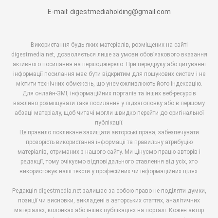
E-mail: digestmediaholding@gmail.com
Використання будь-яких матеріалів, розміщених на сайті
digestmedia.net, дозволяється лише за умови обов’язкового вказання
активного посилання на першоджерело. При передруку або цитуванні
інформації посилання має бути відкритим для пошукових систем і не
містити технічних обмежень, що унеможливлюють його індексацію.
Для онлайн-ЗМІ, інформаційних порталів та інших веб-ресурсів
важливо розміщувати таке посилання у підзаголовку або в першому
абзаці матеріалу, щоб читачі могли швидко перейти до оригінальної
публікації.
Це правило покликане захищати авторські права, забезпечувати
прозорість використання інформації та правильну атрибуцію
матеріалів, отриманих з нашого сайту. Ми цінуємо працю авторів і
редакції, тому очікуємо відповідального ставлення від усіх, хто
використовує наші тексти у професійних чи інформаційних цілях.
Редакція digestmedia.net залишає за собою право не поділяти думки,
позиції чи висновки, викладені в авторських статтях, аналітичних
матеріалах, колонках або інших публікаціях на порталі. Кожен автор