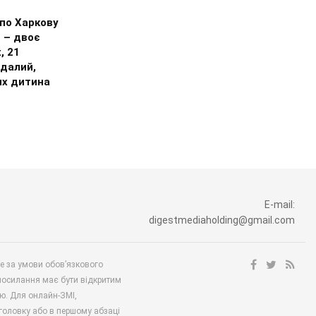
по Харкову
 – двоє
, 21
далий,
их дитина
E-mail:
digestmediaholding@gmail.com
ше за умови обов’язкового
посилання має бути відкритим
ю. Для онлайн-ЗМІ,
аголовку або в першому абзаці