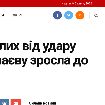
Неділя, 9 Серпня, 2026
СИ
СПОРТ
лих від удару
аєву зросла до
Онлайн новини