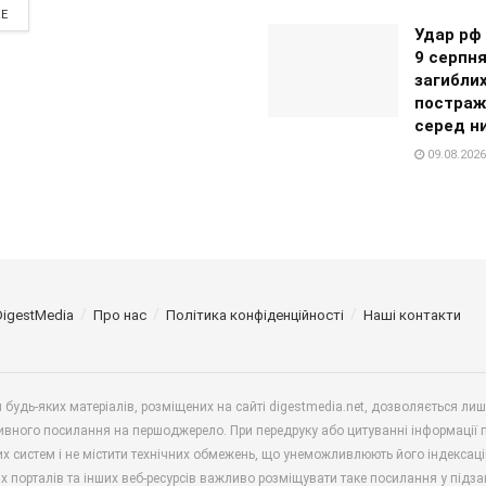
RE
Удар рф 
9 серпня
загиблих
постраж
серед н
09.08.2026
DigestMedia
Про нас
Політика конфіденційності
Наші контакти
будь-яких матеріалів, розміщених на сайті digestmedia.net, дозволяється ли
ивного посилання на першоджерело. При передруку або цитуванні інформації 
х систем і не містити технічних обмежень, що унеможливлюють його індексаці
х порталів та інших веб-ресурсів важливо розміщувати таке посилання у підз