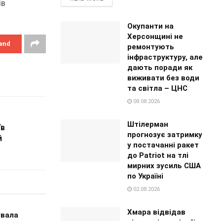
iв
Окупанти на
Херсонщині не
end
ремонтують
інфраструктуру, але
дають поради як
виживати без води
та світла – ЦНС
08.08.2026
Штілерман
їв
прогнозує затримку
й
у постачанні ракет
до Patriot на тлі
мирних зусиль США
по Україні
02.08.2026
Хмара відвідав
увала