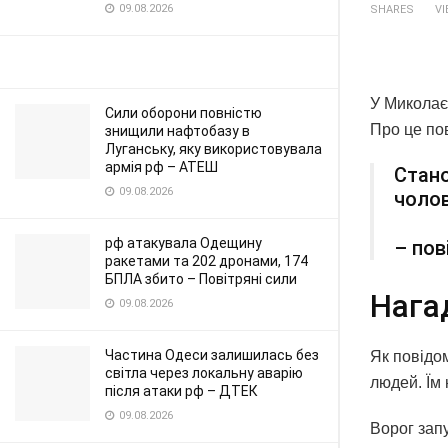
09.08.2026
SHARES
V
У Миколаєв
Сили оборони повністю
Про це по
знищили нафтобазу в
Луганську, яку використовувала
армія рф – АТЕШ
Стано
09.08.2026
чолов
рф атакувала Одещину
– пов
ракетами та 202 дронами, 174
БПЛА збито – Повітряні сили
Нага
09.08.2026
Частина Одеси залишилась без
Як повідо
світла через локальну аварію
людей. Їм
після атаки рф – ДТЕК
09.08.2026
Ворог зап