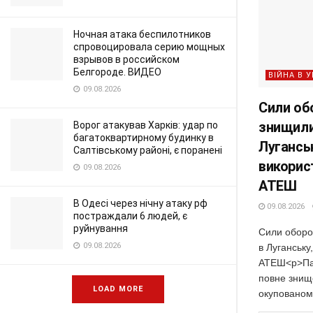
Ночная атака беспилотников
спровоцировала серию мощных
взрывов в российском
Белгороде. ВИДЕО
ВІЙНА В У
09.08.2026
Сили об
знищили
Ворог атакував Харків: удар по
багатоквартирному будинку в
Луганськ
Салтівському районі, є поранені
викорис
09.08.2026
АТЕШ
В Одесі через нічну атаку рф
09.08.2026
постраждали 6 людей, є
руйнування
Сили оборо
09.08.2026
в Луганську
АТЕШ<p>Пар
повне знищ
LOAD MORE
окупованому