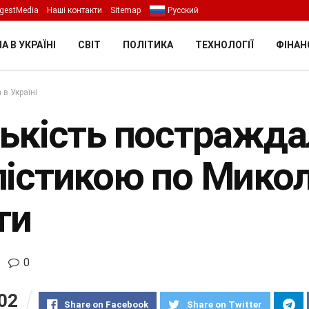
gestMedia
Наші контакти
Sitemap
Русский
А В УКРАЇНІ
СВІТ
ПОЛІТИКА
ТЕХНОЛОГІЇ
ФІНАН
 в Україні
лькість постражда
лістикою по Микол
ти
0
02
Share on Facebook
Share on Twitter