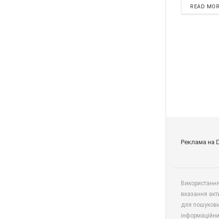
READ MO
Реклама на 
Використання 
вказання акт
для пошукови
інформаційни