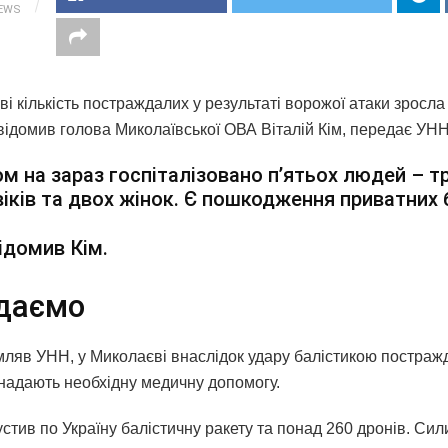
IEWS
і кількість постраждалих у результаті ворожої атаки зросла 
відомив голова Миколаївської ОВА Віталій Кім, передає УНН
м на зараз госпіталізовано пʼятьох людей – т
іків та двох жінок. Є пошкодження приватних 
ідомив Кім.
даємо
мляв УНН, у Миколаєві внаслідок удару балістикою постраж
 надають необхідну медичну допомогу.
устив по Україну балістичну ракету та понад 260 дронів. Си