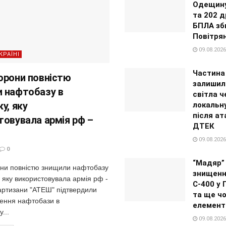
Одещину
та 202 д
БПЛА зб
Повітрян
09.08.2026
КРАЇНІ
Частина
орони повністю
залишил
 нафтобазу в
світла ч
у, яку
локальн
після ат
товувала армія рф –
ДТЕК
09.08.2026
0
“Мадяр”
ни повністю знищили нафтобазу
знищенн
, яку використовувала армія рф -
С-400 у
тизани "АТЕШ" підтвердили
та ще ч
ення нафтобази в
елемент
...
09.08.2026