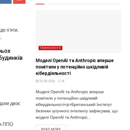
до п'яти.
.
ТЕХНОЛОГІЇ
рьох
будинків
Моделі OpenAI та Anthropic вперше
помітили у потенційно шкідливій
кібердіяльності
05.08.2026
0
Моделі OpenAI та Anthropic вперше
помітили у потенційно шкідливій
дали двоє
кібердіяльності<p>Британський Інститут
безпеки штучного інтелекту зафіксував, що
моделі OpenAI та Anthropic...
ли ППО
READ MORE