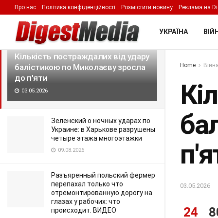
Про нас
Політика конфіденційності
Розмістити новину
Реклама на Di
LATEST
TRENDING
Filter
УКРАЇНА
ВІЙН
Кількість постраждалих від удару
Home
Війна
балістикою по Миколаєву зросла
до п'яти
Кі
03.05.2026
ба
Зеленский о ночных ударах по
Украине: в Харькове разрушены
четыре этажа многоэтажки
п'я
09.08.2026
Разъяренный польский фермер
перепахал только что
03.05.2026
отремонтированную дорогу на
глазах у рабочих: что
24
8
происходит. ВИДЕО