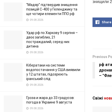
знищили 24
“Мадяр” підтвердив знищення
позицій С-400 у Геленджику та
ще чотири елементи ППО рф
09.08.2026
Share
Удар рф по Харкову 9 серпня –
двоє загиблих, 21
постраждалий, серед них
дитина
09.08.2026
Previous P
рф ата
Кібератаки на системи
дронам
водопостачання у США виявили
у 12 штатах, підозрюють
– "Фл
іранський слід
09.08.2026
Свіжі
нов
Гроза и жара до 33 градусов:
погода в Украине 9 августа
09.08.2026