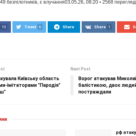
9 безпілотників, є влучання03.05.26, 08:20 • 2568 перегляд
10
Tweet
6
Share
Share
1
S
ost
Next Post
кувала Київську область
Ворог атакував Микола
и-імітаторами "Пародія"
балістикою, двоє люде
еш"
постраждали
ини
рф атак