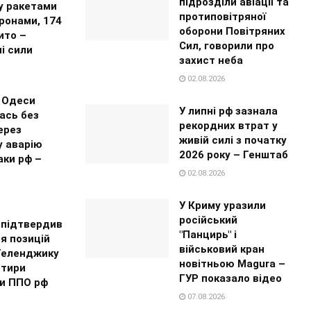
підрозділи авіації та
 ракетами
протиповітряної
ронами, 174
оборони Повітряних
ито –
Сил, говорили про
і сили
захист неба
02.08.2026
 Одеси
У липні рф зазнала
ась без
рекордних втрат у
ерез
живій силі з початку
у аварію
2026 року – Генштаб
аки рф –
02.08.2026
У Криму уразили
російський
 підтвердив
"Панцирь" і
я позицій
військовий кран
 Геленджику
новітньою Magura –
отири
ГУР показало відео
и ППО рф
07.08.2026