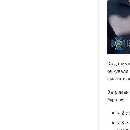
За даними
очікували 
смартфони
Затримани
України:
ч. 2 
ч. 3 