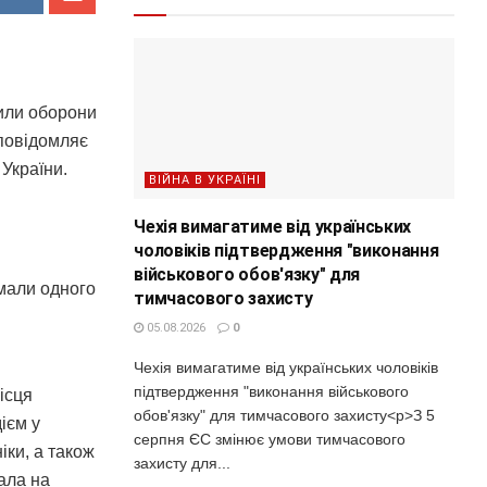
или оборони
 повідомляє
України.
ВІЙНА В УКРАЇНІ
Чехія вимагатиме від українських
чоловіків підтвердження "виконання
військового обов'язку" для
 мали одного
тимчасового захисту
05.08.2026
0
Чехія вимагатиме від українських чоловіків
підтвердження "виконання військового
ісця
обов'язку" для тимчасового захисту<p>З 5
ієм у
серпня ЄС змінює умови тимчасового
іки, а також
захисту для...
ала на