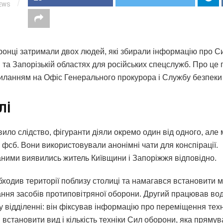
IEWS
онці затримали двох людей, які збирали інформацію про С
й та Запорізькій областях для російських спецслужб. Про це
иланням на Офіс Генерального прокурора і Службу безпеки 
лі
ило слідство, фігуранти діяли окремо один від одного, але
 фсб. Вони використовували анонімні чати для конспірації.
ними виявились житель Київщини і Запоріжжя відповідно.
ходив території поблизу столиці та намагався встановити м
ння засобів протиповітряної оборони. Другий працював вод
 відділенні: він фіксував інформацію про переміщення техн
встановити вид і кількість техніки Сил оборони, яка прямув