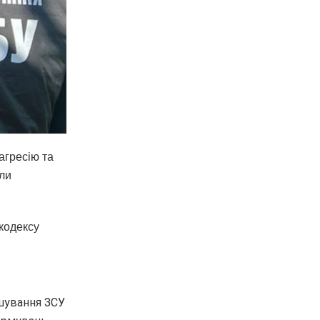
агресію та
или
кодексу
ашування ЗСУ