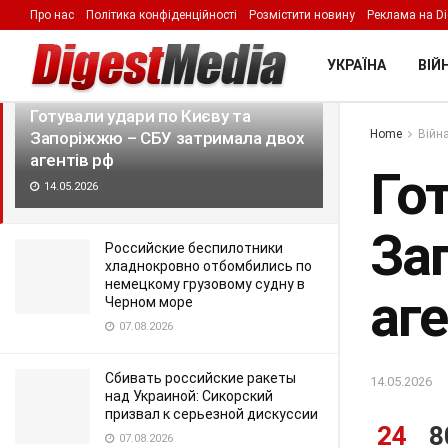
Про нас
Політика конфіденційності
Розмістити новину
Реклама на Di
LATEST
TRENDING
Filter
УКРАЇНА
ВІЙН
Готували удари по Києву та
Home
Війна
Запоріжжю – СБУ затримала двох
агентів рф
Гот
14.05.2026
За
Российские беспилотники
хладнокровно отбомбились по
немецкому грузовому судну в
аге
Черном море
07.08.2026
Сбивать российские ракеты
14.05.2026
над Украиной: Сикорский
призвал к серьезной дискуссии
24
8
07.08.2026