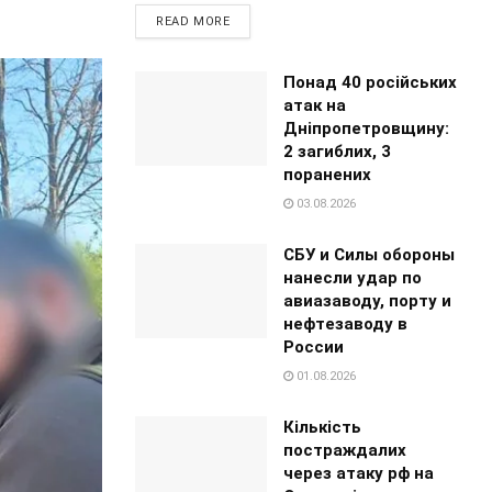
READ MORE
Понад 40 російських
атак на
Дніпропетровщину:
2 загиблих, 3
поранених
03.08.2026
СБУ и Силы обороны
нанесли удар по
авиазаводу, порту и
нефтезаводу в
России
01.08.2026
Кількість
постраждалих
через атаку рф на