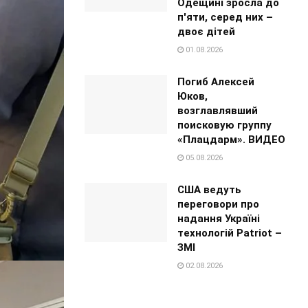
Одещині зросла до
п'яти, серед них –
двоє дітей
01.08.2026
Погиб Алексей
Юков,
возглавлявший
поисковую группу
«Плацдарм». ВИДЕО
05.08.2026
США ведуть
переговори про
надання Україні
технологій Patriot –
ЗМІ
02.08.2026