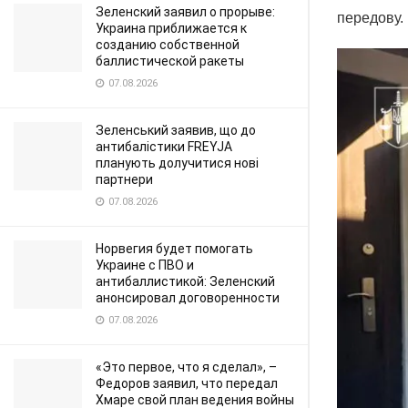
Зеленский заявил о прорыве:
передову.
Украина приближается к
созданию собственной
баллистической ракеты
07.08.2026
Зеленський заявив, що до
антибалістики FREYJA
планують долучитися нові
партнери
07.08.2026
Норвегия будет помогать
Украине с ПВО и
антибаллистикой: Зеленский
анонсировал договоренности
07.08.2026
«Это первое, что я сделал», –
Федоров заявил, что передал
Хмаре свой план ведения войны