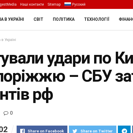
gestMedia
Наші контакти
Sitemap
Русский
А В УКРАЇНІ
СВІТ
ПОЛІТИКА
ТЕХНОЛОГІЇ
ФІНАН
 в Україні
ували удари по Ки
поріжжю – СБУ за
нтів рф
0
02
Share on Facebook
Share on Twitter