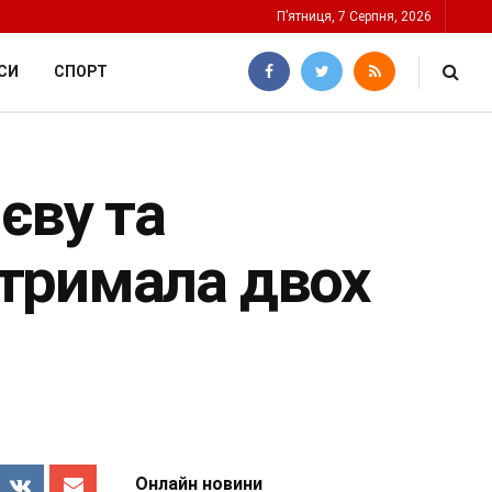
П’ятниця, 7 Серпня, 2026
СИ
СПОРТ
єву та
тримала двох
Онлайн новини