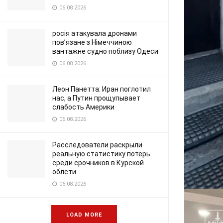
06.08.2026
росія атакувала дронами
пов’язане з Німеччиною
вантажне судно поблизу Одеси
06.08.2026
Леон Панетта: Иран поглотил
нас, а Путин прощупывает
слабость Америки
06.08.2026
Расследователи раскрыли
реальную статистику потерь
среди срочников в Курской
облсти
06.08.2026
LOAD MORE