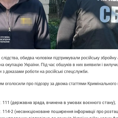
 слідства, обидва чоловіки підтримували російську збройну 
на окупацію України. Під час обшуків в них виявили і вилуч
 з доказами роботи на російські спецслужби.
м оголосили про підозру за двома статтями Кримінального 
ст. 111 (державна зрада, вчинена в умовах воєнного стану);
ст. 114-2 (несанкціоноване поширення інформації про розт