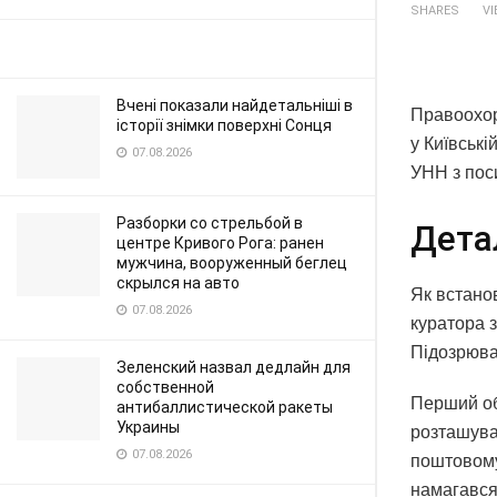
SHARES
V
Вчені показали найдетальніші в
Правоохор
історії знімки поверхні Сонця
у Київські
07.08.2026
УНН з пос
Разборки со стрельбой в
Дета
центре Кривого Рога: ранен
мужчина, вооруженный беглец
скрылся на авто
Як встанов
07.08.2026
куратора з
Підозрюва
Зеленский назвал дедлайн для
собственной
Перший об
антибаллистической ракеты
Украины
розташува
07.08.2026
поштовому
намагався 