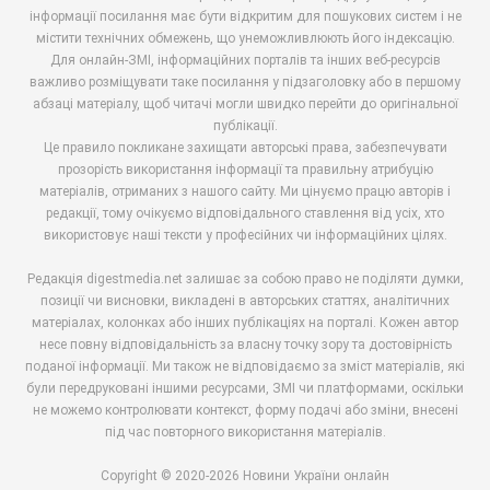
інформації посилання має бути відкритим для пошукових систем і не
містити технічних обмежень, що унеможливлюють його індексацію.
Для онлайн-ЗМІ, інформаційних порталів та інших веб-ресурсів
важливо розміщувати таке посилання у підзаголовку або в першому
абзаці матеріалу, щоб читачі могли швидко перейти до оригінальної
публікації.
Це правило покликане захищати авторські права, забезпечувати
прозорість використання інформації та правильну атрибуцію
матеріалів, отриманих з нашого сайту. Ми цінуємо працю авторів і
редакції, тому очікуємо відповідального ставлення від усіх, хто
використовує наші тексти у професійних чи інформаційних цілях.
Редакція digestmedia.net залишає за собою право не поділяти думки,
позиції чи висновки, викладені в авторських статтях, аналітичних
матеріалах, колонках або інших публікаціях на порталі. Кожен автор
несе повну відповідальність за власну точку зору та достовірність
поданої інформації. Ми також не відповідаємо за зміст матеріалів, які
були передруковані іншими ресурсами, ЗМІ чи платформами, оскільки
не можемо контролювати контекст, форму подачі або зміни, внесені
під час повторного використання матеріалів.
Copyright © 2020-2026 Новини України онлайн