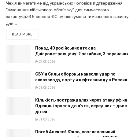
Чехія вимагатиме від українських чоловіків підтвердження
"виконання військового обов'язку" для тимчасового
захисту<p>З 5 серпня ЄС змінює умови тимчасового захисту
для...
READ MORE
Понад 40 російських атак на
Дніпропетровщину: 2 загиблих, 3 поранених
03.08.2026
СБУ и Силы обороны нанесли удар по
авиазаводу, порту и нефтезаводу в России
01.08.2026
Кількість постраждалих через атаку рф на
Одещині зросла до п'яти, серед них – двоє
дітей
01.08.2026
Погиб Алексей Юков, возглавлявший