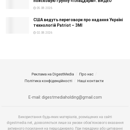
поисковую группу «Плацдарм». ВИДЕО
05.08.2026
США ведуть переговори про надання Україні
технологій Patriot – ЗМІ
02.08.2026
Реклама на DigestMedia
Про нас
Політика конфіденційності
Наші контакти
E-mail: digestmediaholding@gmail.com
Використання будь-яких матеріалів, розміщених на сайті
digestmedia.net, дозволяється лише за умови обов’язкового вказання
активного посилання на першоджерело. При передруку або цитуванні