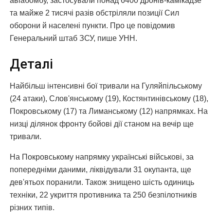
авіабомбу, застосували понад 6400 дронів-камікадзе
та майже 2 тисячі разів обстріляли позиції Сил
оборони й населені пункти. Про це повідомив
Генеральний штаб ЗСУ, пише УНН.
Деталі
Найбільш інтенсивні бої тривали на Гуляйпільському
(24 атаки), Слов'янському (19), Костянтинівському (18),
Покровському (17) та Лиманському (12) напрямках. На
низці ділянок фронту бойові дії станом на вечір ще
тривали.
На Покровському напрямку українські військові, за
попередніми даними, ліквідували 31 окупанта, ще
дев'ятьох поранили. Також знищено шість одиниць
техніки, 22 укриття противника та 250 безпілотників
різних типів.