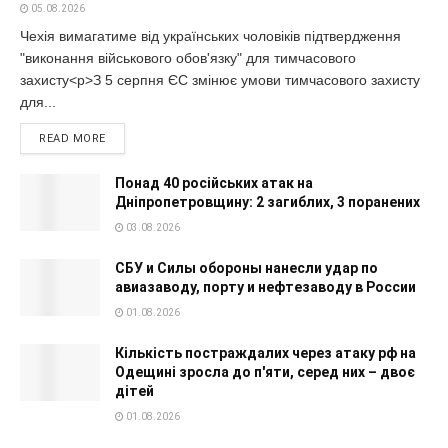
05.08.2026
Чехія вимагатиме від українських чоловіків підтвердження
"виконання військового обов'язку" для тимчасового
захисту<p>З 5 серпня ЄС змінює умови тимчасового захисту
для...
READ MORE
Понад 40 російських атак на
Дніпропетровщину: 2 загиблих, 3 поранених
03.08.2026
СБУ и Силы обороны нанесли удар по
авиазаводу, порту и нефтезаводу в России
01.08.2026
Кількість постраждалих через атаку рф на
Одещині зросла до п'яти, серед них – двоє
дітей
01.08.2026