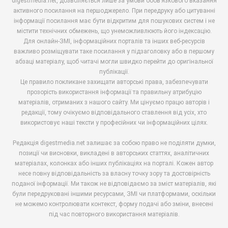
digestmedia.net, дозволяється лише за умови обов’язкового вказання
активного посилання на першоджерело. При передруку або цитуванні
інформації посилання має бути відкритим для пошукових систем і не
містити технічних обмежень, що унеможливлюють його індексацію.
Для онлайн-ЗМІ, інформаційних порталів та інших веб-ресурсів
важливо розміщувати таке посилання у підзаголовку або в першому
абзаці матеріалу, щоб читачі могли швидко перейти до оригінальної
публікації.
Це правило покликане захищати авторські права, забезпечувати
прозорість використання інформації та правильну атрибуцію
матеріалів, отриманих з нашого сайту. Ми цінуємо працю авторів і
редакції, тому очікуємо відповідального ставлення від усіх, хто
використовує наші тексти у професійних чи інформаційних цілях.
Редакція digestmedia.net залишає за собою право не поділяти думки,
позиції чи висновки, викладені в авторських статтях, аналітичних
матеріалах, колонках або інших публікаціях на порталі. Кожен автор
несе повну відповідальність за власну точку зору та достовірність
поданої інформації. Ми також не відповідаємо за зміст матеріалів, які
були передруковані іншими ресурсами, ЗМІ чи платформами, оскільки
не можемо контролювати контекст, форму подачі або зміни, внесені
під час повторного використання матеріалів.