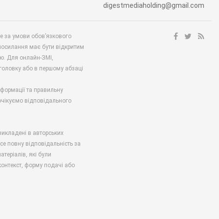
digestmediaholding@gmail.com
ше за умови обов’язкового
посилання має бути відкритим
ю. Для онлайн-ЗМІ,
аголовку або в першому абзаці
нформації та правильну
 очікуємо відповідального
викладені в авторських
есе повну відповідальність за
атеріалів, які були
онтекст, форму подачі або