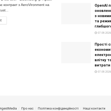
є контракт з AeroVironment на
OpenAI 
ust...
оновлен
з новим
та режи
RE
глибшого
07.08.2026
Прості с
економи
електро
влітку т
витрати
07.08.2026
DigestMedia
Про нас
Політика конфіденційності
Наші контакти