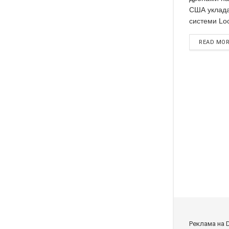
США уклада
системи Loc
READ MO
Реклама на 