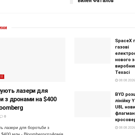
Вилен Фаталов
ини
SpaceX 
газові
електрос
нового з
виробниц
Техасі
ІЇ
08.08.2026
ують лазери для
BYD роз
и з дронами на $400
лінійку 
loomberg
U8L нов
флагман
0
кросове
ь лазери для боротьби з
08.08.2026
 $400 млн - Bloomberg<p>Армія