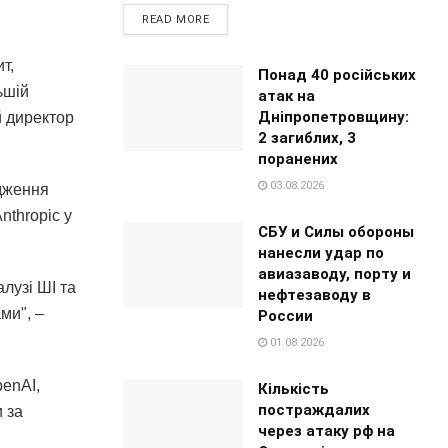
READ MORE
т,
Понад 40 російських
ьшій
атак на
Дніпропетровщину:
й директор
2 загиблих, 3
поранених
03.08.2026
адження
nthropic у
СБУ и Силы обороны
нанесли удар по
авиазаводу, порту и
лузі ШІ та
нефтезаводу в
ми", –
России
01.08.2026
penAI,
Кількість
постраждалих
 за
через атаку рф на