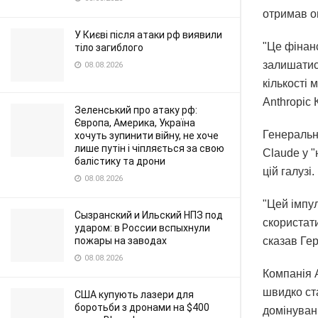
отримав оц
У Києві після атаки рф виявили
"Це фінан
тіло загиблого
залишатис
08.08.2026
кількості 
Anthropic 
Зеленський про атаку рф:
Європа, Америка, Україна
Генеральн
хочуть зупинити війну, не хоче
лише путін і чіпляється за свою
Claude у "
балістику та дрони
цій галузі.
08.08.2026
"Цей імпул
Сызранский и Ильский НПЗ под
скористат
ударом: в России вспыхнули
сказав Ге
пожары на заводах
08.08.2026
Компанія 
швидко ста
США купують лазери для
боротьби з дронами на $400
домінуван