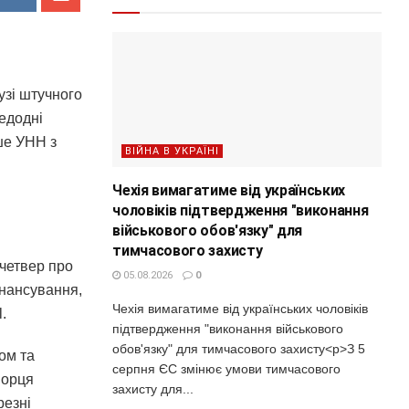
узі штучного
редодні
ше УНН з
ВІЙНА В УКРАЇНІ
Чехія вимагатиме від українських
чоловіків підтвердження "виконання
військового обов'язку" для
тимчасового захисту
 четвер про
05.08.2026
0
інансування,
Чехія вимагатиме від українських чоловіків
.
підтвердження "виконання військового
обов'язку" для тимчасового захисту<p>З 5
ом та
серпня ЄС змінює умови тимчасового
ворця
захисту для...
резні