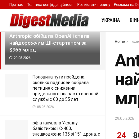
Про нас
Політика конфіденційності
Розмістити новину
Реклама на Di
LATEST
TRENDING
Filter
УКРАЇНА
ВІЙН
Anthropic обійшла OpenAI і стала
Home
Техно
найдорожчим ШІ-стартапом за
$965 млрд
Ant
29.05.2026
на
Половина пути пройдена:
сколько подписей собрала
петиция о снижении
мл
предельного возраста военной
службы с 60 до 55 лет
08.08.2026
29.05.2026
рф атакувала Україну
балістикою і С-400,
24
8
знешкоджено 135 зі 151 дрона, є