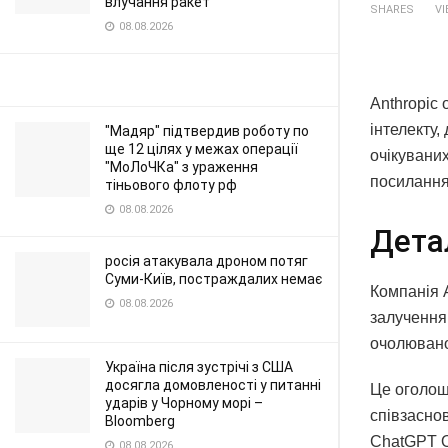
влучання ракет
SHARES
V
08.08.2026
Anthropic 
інтелекту,
"Мадяр" підтвердив роботу по
ще 12 цілях у межах операції
очікувани
"МоЛоЧКа" з ураження
посилання
тіньового флоту рф
08.08.2026
Дета
росія атакувала дроном потяг
Суми-Київ, постраждалих немає
Компанія A
08.08.2026
залучення 
очолюваног
Україна після зустрічі з США
досягла домовленості у питанні
Це оголош
ударів у Чорному морі –
співзасно
Bloomberg
ChatGPT O
08.08.2026