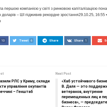
ла першою компанією у світі з ринковою капіталізацією пона
 доларів – ШІ підживив рекордне зростання29.10.25, 16:55 
в
10
Tweet
6
Share
Share
1
S
ost
Next Post
азили РЛС у Криму, склади
«Хаб устойчивого бизне
кти управління окупантів
В. Даля — это поддерж
еччині – Генштаб
ветеранов, внутренне
перемещенных лиц и п
бизнеса», — председат