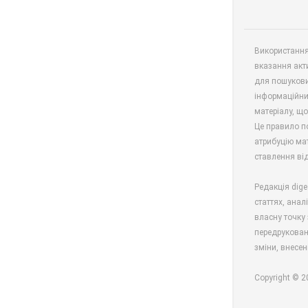
Використання 
вказання акт
для пошукови
інформаційни
матеріалу, що
Це правило п
атрибуцію мат
ставлення від
Редакція dige
статтях, анал
власну точку 
передрукован
зміни, внесен
Copyright © 