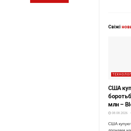
Свіжі
нов
ТЕХНОЛОГ
США куп
боротьб
млн – B
08.08.2026
США купуют
дронами на