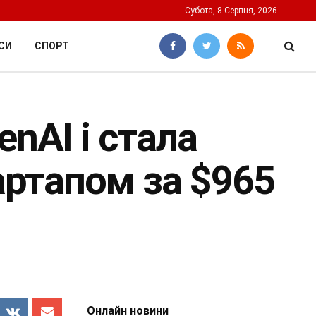
Субота, 8 Серпня, 2026
СИ
СПОРТ
enAI і стала
ртапом за $965
Онлайн новини