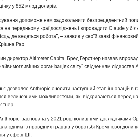
інку у 852 млрд доларів.
сування допоможе нам задовольнити безпрецедентний попи
я на передньому краї досліджень і впровадити Claude у біл
місць, де ведеться робота", – заявив у своїй заяві фінансови
Крішна Рао.
ий директор Altimeter Capital Бред Герстнер назвав впров
найвимогливіших організаціях світу" свідченням лідерства A
ьс дозволяє Anthropic очолити наступний етап інновацій в га
ися величезними можливостями, які відкриваються перед на
рстнер.
Anthropic, заснована у 2021 році колишніми дослідниками O
ла одним із провідних гравців у боротьбі Кремнієвої долини
ня у сфері ШІ.