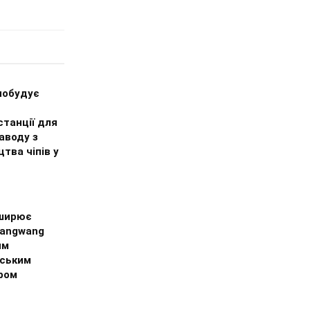
побудує
танції для
аводу з
тва чіпів у
ширює
Yangwang
им
ським
ром