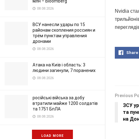
млн – Bloomberg
08.08.2026
Nvidia ста
трильйонів
ВСУ нанесли удары по 15
переглядi
районам скопления россиян и
трём пунктам управления
дронами
08.08.2026
Share
Атака на Київ і область: 3
людини загинули, 7 поранених
08.08.2026
Previous P
російські війська за добу
втратили майже 1200 солдатів
ЗСУ ур
та 1751 БпЛА
та пун
08.08.2026
на Дон
LOAD MORE