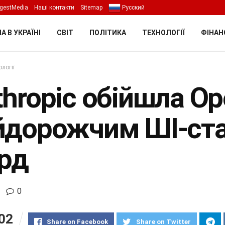
gestMedia
Наші контакти
Sitemap
Русский
А В УКРАЇНІ
СВІТ
ПОЛІТИКА
ТЕХНОЛОГІЇ
ФІНАН
логії
hropic обійшла Op
йдорожчим ШІ-ста
рд
0
02
Share on Facebook
Share on Twitter