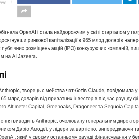
IEWS
обігнала OpenAI і стала найдорожчим у світі стартапом у гал
 досягнувши ринкової капіталізації в 965 млрд доларів напе
х публічних розміщень акцій (IPO) конкуруючих компаній, пи
м на Al Jazeera.
лі
nthropic, творець сімейства чат-ботів Claude, повідомила у
65 млрд доларів від приватних інвесторів під час раунду ф
о Altimeter Capital, Greenoaks, Dragoneer та Sequoia Capital
ення виводить Anthropic, очолювану генеральним директор
вником Даріо Амодеї, у лідери за вартістю, випереджаючи т
penAI, який у своєму останньому раунді фінансування у бе