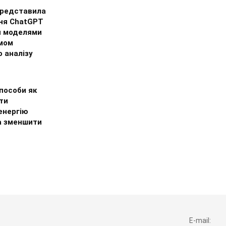
представила
ня ChatGPT
и моделями
мом
 аналізу
пособи як
ти
енергію
а зменшити
E-mail: