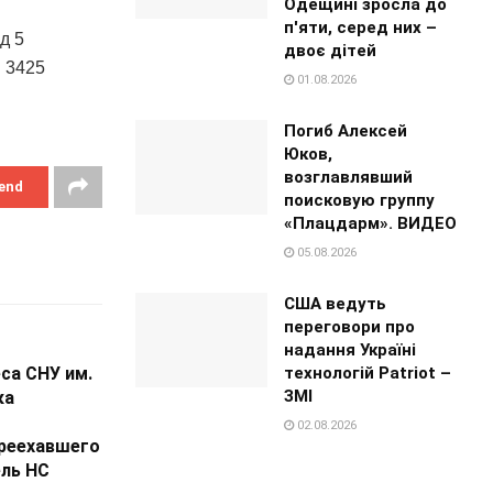
Одещині зросла до
п'яти, серед них –
д 5
двоє дітей
• 3425
01.08.2026
Погиб Алексей
Юков,
возглавлявший
end
поисковую группу
«Плацдарм». ВИДЕО
05.08.2026
США ведуть
переговори про
надання Україні
технологій Patriot –
са СНУ им.
ЗМІ
ка
02.08.2026
ереехавшего
ель НС