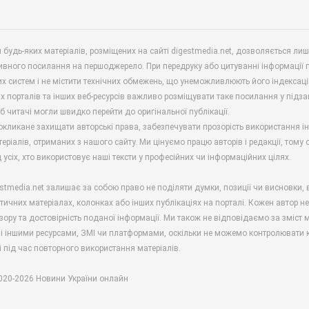
будь-яких матеріалів, розміщених на сайті digestmedia.net, дозволяється ли
ивного посилання на першоджерело. При передруку або цитуванні інформації 
х систем і не містити технічних обмежень, що унеможливлюють його індексаці
х порталів та інших веб-ресурсів важливо розміщувати таке посилання у підз
б читачі могли швидко перейти до оригінальної публікації.
окликане захищати авторські права, забезпечувати прозорість використання і
еріалів, отриманих з нашого сайту. Ми цінуємо працю авторів і редакції, тому
 усіх, хто використовує наші тексти у професійних чи інформаційних цілях.
stmedia.net залишає за собою право не поділяти думки, позиції чи висновки, 
ітичних матеріалах, колонках або інших публікаціях на порталі. Кожен автор н
зору та достовірність поданої інформації. Ми також не відповідаємо за зміст м
і іншими ресурсами, ЗМІ чи платформами, оскільки не можемо контролювати к
і під час повторного використання матеріалів.
2020-2026 Новини України онлайн