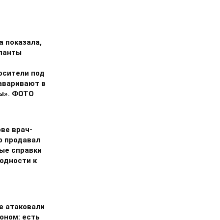
а показала,
упанты
осители под
заваривают в
ы». ФОТО
ве врач-
р продавал
ые справки
годности к
е атаковали
оном: есть