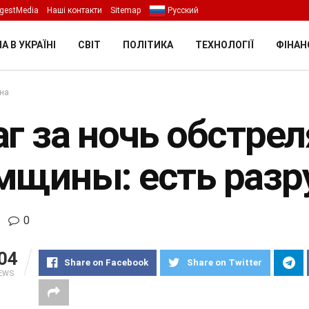
gestMedia
Наші контакти
Sitemap
Русский
А В УКРАЇНІ
СВІТ
ПОЛІТИКА
ТЕХНОЛОГІЇ
ФІНАН
їна
аг за ночь обстре
мщины: есть разр
0
04
Share on Facebook
Share on Twitter
IEWS