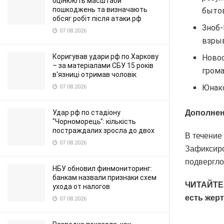
оцінюють масштаби
пошкоджень та визначають
бытов
обсяг робіт після атаки рф
Зноб-
07.08.2026
взрыв
Коригував удари рф по Харкову
Новос
– за матеріалами СБУ 15 років
гром
в'язниці отримав чоловік
Юнако
07.08.2026
Удар рф по стадіону
Дополне
"Чорноморець": кількість
постраждалих зросла до двох
В течение
07.08.2026
Зафиксиро
подвергло
НБУ обновил финмониторинг:
банкам назвали признаки схем
ЧИТАЙТЕ 
ухода от налогов
есть жер
07.08.2026