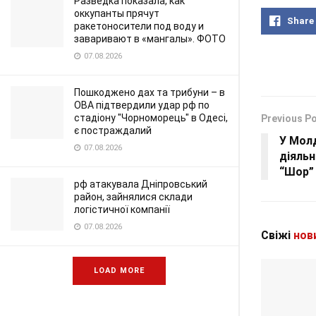
Разведка показала, как
оккупанты прячут
Share
ракетоносители под воду и
заваривают в «мангалы». ФОТО
07.08.2026
Пошкоджено дах та трибуни – в
ОВА підтвердили удар рф по
стадіону "Чорноморець" в Одесі,
Previous P
є постраждалий
У Мол
07.08.2026
діяльн
“Шор”
рф атакувала Дніпровський
район, зайнялися склади
логістичної компанії
07.08.2026
Свіжі
нов
LOAD MORE