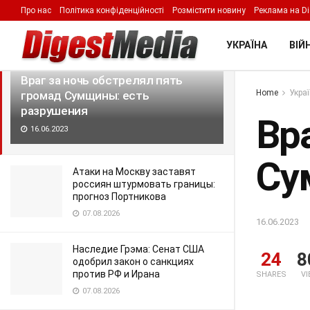
Про нас
Політика конфіденційності
Розмістити новину
Реклама на Di
LATEST
TRENDING
Filter
УКРАЇНА
ВІЙН
Враг за ночь обстрелял пять
Home
Укра
громад Сумщины: есть
разрушения
Вр
16.06.2023
Су
Атаки на Москву заставят
россиян штурмовать границы:
прогноз Портникова
07.08.2026
16.06.2023
Наследие Грэма: Сенат США
24
8
одобрил закон о санкциях
против РФ и Ирана
SHARES
V
07.08.2026