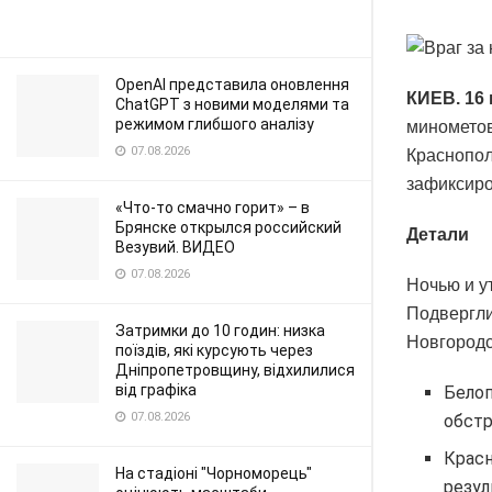
OpenAI представила оновлення
КИЕВ. 16
ChatGPT з новими моделями та
режимом глибшого аналізу
минометов
07.08.2026
Краснопол
зафиксиро
«Что-то смачно горит» – в
Брянске открылся российский
Детали
Везувий. ВИДЕО
07.08.2026
Ночью и у
Подвергли
Затримки до 10 годин: низка
Новгородс
поїздів, які курсують через
Дніпропетровщину, відхилилися
від графіка
Белоп
07.08.2026
обстр
Красн
На стадіоні "Чорноморець"
резул