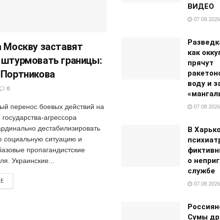
ВИДЕО
07.08.2026
Разведк
а Москву заставят
как окк
 штурмовать границы:
прячут
 Портникова
ракетон
воду и 
0
«мангал
й перенос боевых действий на
07.08.2026
 государства-агрессора
ардинально дестабилизировать
В Харько
 социальную ситуацию и
психиат
фиктивн
базовые пропагандистские
о непри
я. Украинские...
службе
RE
07.08.2026
Россиян
Сумы др