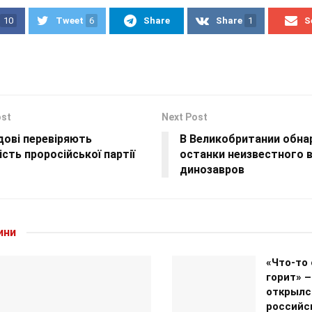
10
Tweet
6
Share
Share
1
S
ost
Next Post
дові перевіряють
В Великобритании обна
ість проросійської партії
останки неизвестного 
динозавров
ини
«Что-то
горит» –
открылс
российс