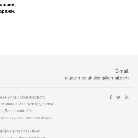
авший,
аражи.
E-mail:
digestmediaholding@gmail.com
ше за умови обов’язкового
посилання має бути відкритим
ю. Для онлайн-ЗМІ,
аголовку або в першому абзаці
нформації та правильну