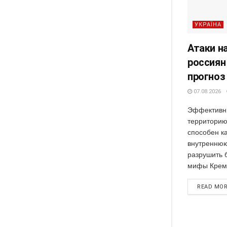
УКРАЇНА
Атаки н
россиян
прогноз
07.08.2026
Эффективны
территорию
способен к
внутреннюю
разрушить 
мифы Кремл
READ MO