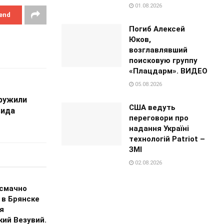
01.08.2026
end
Погиб Алексей
Юков,
возглавлявший
поисковую группу
«Плацдарм». ВИДЕО
05.08.2026
ружили
США ведуть
вида
переговори про
надання Україні
технологій Patriot –
ЗМІ
02.08.2026
 смачно
 в Брянске
я
кий Везувий.