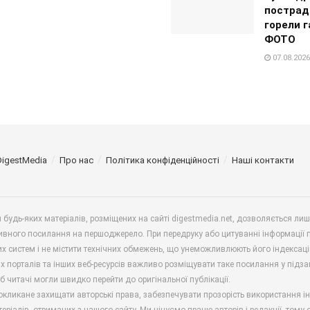
пострад
горели г
ФОТО
07.08.2026
DigestMedia
Про нас
Політика конфіденційності
Наші контакти
будь-яких матеріалів, розміщених на сайті digestmedia.net, дозволяється ли
ивного посилання на першоджерело. При передруку або цитуванні інформації 
х систем і не містити технічних обмежень, що унеможливлюють його індексаці
х порталів та інших веб-ресурсів важливо розміщувати таке посилання у підз
б читачі могли швидко перейти до оригінальної публікації.
окликане захищати авторські права, забезпечувати прозорість використання і