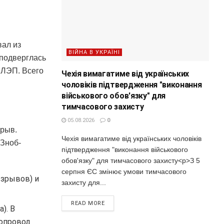
вал из
ВІЙНА В УКРАЇНІ
 подверглась
 ЛЭП. Всего
Чехія вимагатиме від українських
чоловіків підтвердження "виконання
військового обов'язку" для
тимчасового захисту
05.08.2026
0
зрыв.
Чехія вимагатиме від українських чоловіків
 Зноб-
підтвердження "виконання військового
обов'язку" для тимчасового захисту<p>З 5
серпня ЄС змінює умови тимчасового
взрывов) и
захисту для...
READ MORE
). В
зопровод