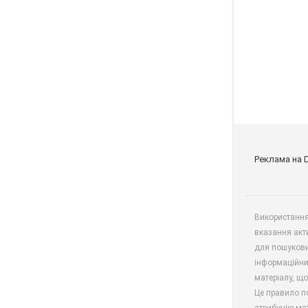
Реклама на 
Використання 
вказання акт
для пошукови
інформаційни
матеріалу, що
Це правило п