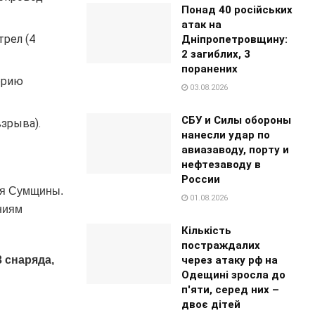
Понад 40 російських
атак на
трел (4
Дніпропетровщину:
2 загиблих, 3
поранених
орию
03.08.2026
СБУ и Силы обороны
зрыва).
нанесли удар по
авиазаводу, порту и
нефтезаводу в
России
ья Сумщины.
01.08.2026
ниям
Кількість
постраждалих
через атаку рф на
 снаряда,
Одещині зросла до
п'яти, серед них –
двоє дітей