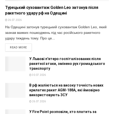
Турецький суховантаж Golden Leo затонув після
ракетного удару рф на Одещині
26.07.2026
На Одещині затонув турецький суховантаж Golden Leo, який
зазнав важких пошкоджень під час російського ракетного
удару тиждень тому. Про це...
READ MORE
У Львові п'ятеро госпіталізованих після
ракетної атаки, змінено рух громадського
транспорту
30.07.2026
В рф жаліються на високу точність нових
крилатих ракет AGM-188A, які ймовірно
використовують ЗСУ
26.07.2026
У Fire Point розповіли, хто платить за