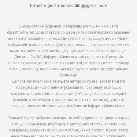
E-mail: digestmediaholding@gmail.com
Використання будь-яких матеріалів, розміщених на сайті
digestmedia.net, дозволяється лише за умови обов’язкового вказання
активного посилання на першоджерело. При передруку або цитуванні
інформації посилання має бути відкритим для пошукових систем і не
містити технічних обмежень, що унеможливлюють його індексацію.
Для онлайн-ЗМІ, інформаційних порталів та інших веб-ресурсів
важливо розміщувати таке посилання у підзаголовку або в першому
абзаці матеріалу, щоб читачі могли швидко перейти до оригінальної
публікації.
Це правило покликане захищати авторські права, забезпечувати
прозорість використання інформації та правильну атрибуцію
матеріалів, отриманих з нашого сайту. Ми цінуємо працю авторів і
редакції, тому очікуємо відповідального ставлення від усіх, хто
використовує наші тексти у професійних чи інформаційних цілях.
Редакція digestmedia.net залишає за собою право не поділяти думки,
позиції чи висновки, викладені в авторських статтях, аналітичних
матеріалах, колонках або інших публікаціях на порталі. Кожен автор
несе повну відповідальність за власну точку зору та достовірність