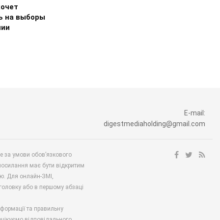
хочет
ь на выборы
нии
E-mail:
digestmediaholding@gmail.com
ше за умови обов’язкового
посилання має бути відкритим
ю. Для онлайн-ЗМІ,
аголовку або в першому абзаці
нформації та правильну
 очікуємо відповідального