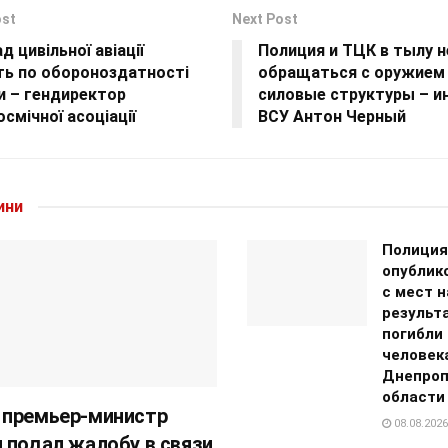
ost
Next Post
д цивільної авіації
Полиция и ТЦК в тылу 
ть по обороноздатності
обращаться с оружием 
и – гендиректор
силовые структуры – и
смічної асоціації
ВСУ Антон Черный
ини
Полиция
опублик
с мест н
результ
погибли
человек
Днепроп
области
 премьер-министр
08.08.2026
 подал жалобу в связи