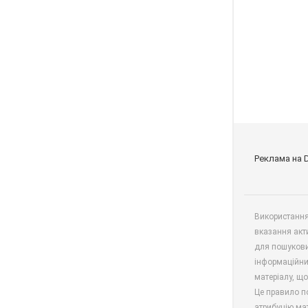
Реклама на 
Використання 
вказання акт
для пошукови
інформаційни
матеріалу, що
Це правило п
атрибуцію мат