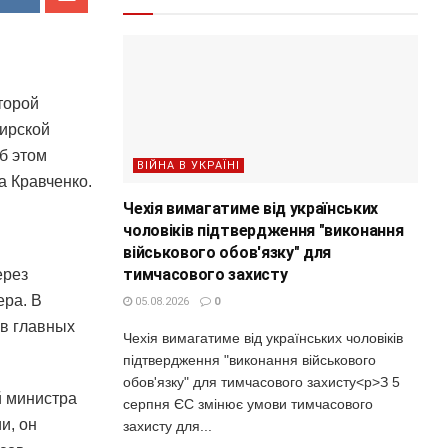
торой
ирской
б этом
ВІЙНА В УКРАЇНІ
а Кравченко.
Чехія вимагатиме від українських
чоловіків підтвердження "виконання
військового обов'язку" для
тимчасового захисту
ерез
ера. В
05.08.2026
0
в главных
Чехія вимагатиме від українських чоловіків
підтвердження "виконання військового
обов'язку" для тимчасового захисту<p>З 5
й министра
серпня ЄС змінює умови тимчасового
и, он
захисту для...