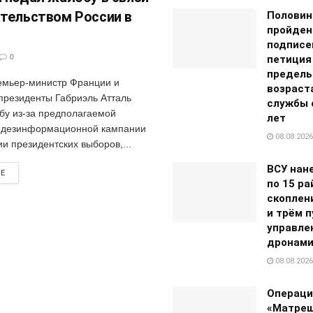
тельством России в
Половин
пройден
подписе
0
петиция
предель
мьер-министр Франции и
возраст
 президенты Габриэль Атталь
службы с
бу из-за предполагаемой
лет
 дезинформационной кампании
08.08.2026
и президентских выборов,...
ВСУ нан
RE
по 15 р
скоплен
и трём 
управле
дронам
08.08.2026
Операци
«Матреш