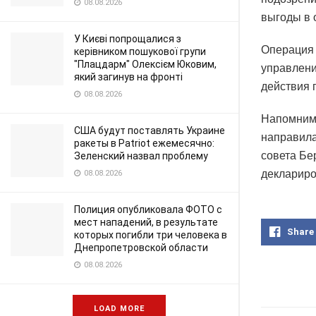
08.08.2026
выгоды в 
У Києві попрощалися з
Операция 
керівником пошукової групи
"Плацдарм" Олексієм Юковим,
управлени
який загинув на фронті
действия 
08.08.2026
Напомним,
США будут поставлять Украине
направила
ракеты в Patriot ежемесячно:
совета Бе
Зеленский назвал проблему
деклариро
08.08.2026
Полиция опубликовала ФОТО с
мест нападений, в результате
Share
которых погибли три человека в
Днепропетровской области
08.08.2026
LOAD MORE