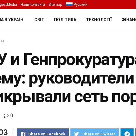
gestMedia
Наші контакти
Sitemap
Русский
А В УКРАЇНІ
СВІТ
ПОЛІТИКА
ТЕХНОЛОГІЇ
ФІНАН
їна
У и Генпрокурату
ему: руководители
икрывали сеть по
0
03
Share on Facebook
Share on Twitter