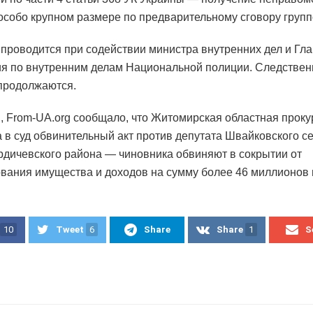
особо крупном размере по предварительному сговору групп
проводится при содействии министра внутренних дел и Гла
я по внутренним делам Национальной полиции. Следстве
продолжаются.
 From-UA.org сообщало, что Житомирская областная проку
 в суд обвинительный акт против депутата Швайковского се
рдичевского района — чиновника обвиняют в сокрытии от
вания имущества и доходов на сумму более 46 миллионов 
10
Tweet
6
Share
Share
1
S