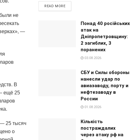
сов.
READ MORE
были не
Понад 40 російських
ресекать
атак на
верках», —
Дніпропетровщину:
2 загиблих, 3
поранених
ля
03.08.2026
лларов
СБУ и Силы обороны
нанесли удар по
дств. В
авиазаводу, порту и
нефтезаводу в
— ещё 25
России
лларов
01.08.2026
ка.
Кількість
 — 25 тысяч
постраждалих
щено о
через атаку рф на
мерной