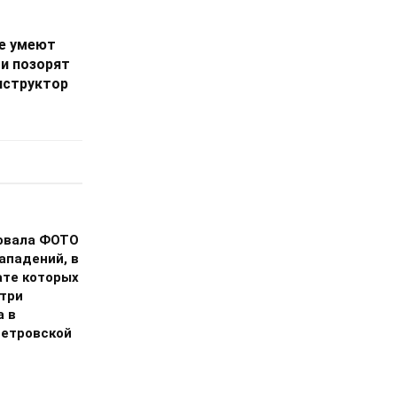
не умеют
и позорят
нструктор
овала ФОТО
ападений, в
ате которых
 три
а в
етровской