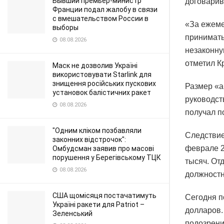
Бывший премьер-министр
договарив
Франции подал жалобу в связи
с вмешательством России в
«За ежеме
выборы
принимать
08.08.2026
незаконну
отметил К
Маск не дозволив Україні
використовувати Starlink для
знищення російських пускових
Размер «а
установок балістичних ракет
руководст
08.08.2026
получал п
"Одним кліком позбавляли
Следствие
законних відстрочок":
феврале 2
Омбудсман заявив про масові
порушення у Берегівському ТЦК
тысяч. От
08.08.2026
должностн
США щомісяця постачатимуть
Сегодня п
Україні ракети для Patriot –
долларов.
Зеленський
подозрени