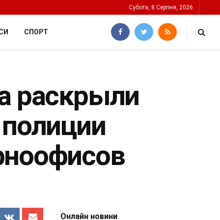
Субота, 8 Серпня, 2026
СИ
СПОРТ
ра раскрыли
 полиции
рноофисов
Онлайн новини