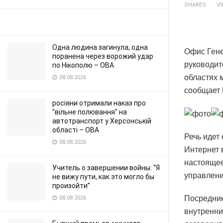
SHARES
V
Одна людина загинула, одна
Офис Гене
поранена через ворожий удар
руководит
по Нікополю – ОВА
областях 
08.08.2026
сообщает 
росіяни отримали наказ про
"вільне полювання" на
автотранспорт у Херсонській
області – ОВА
Речь идет
08.08.2026
Интернет 
настоящее
Учитель о завершении войны: “Я
управлени
не вижу пути, как это могло бы
произойти”
Посредник
08.08.2026
внутренни