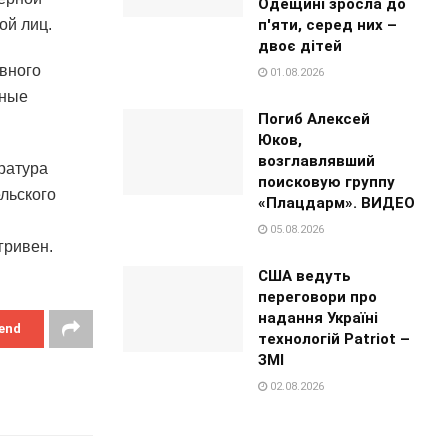
Одещині зросла до
п'яти, серед них –
ой лиц.
двоє дітей
вного
01.08.2026
нные
Погиб Алексей
Юков,
возглавлявший
ратура
поисковую группу
льского
«Плацдарм». ВИДЕО
05.08.2026
гривен.
США ведуть
переговори про
надання Україні
end
технологій Patriot –
ЗМІ
02.08.2026