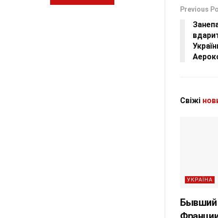
Previous P
Занепа
вдари
Україн
Аероко
Свіжі
нов
УКРАЇНА
Бывший
Франции