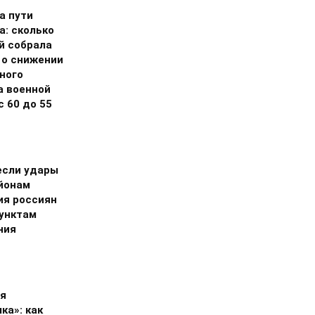
а пути
а: сколько
й собрала
 о снижении
ного
а военной
 60 до 55
если удары
айонам
ия россиян
пунктам
ния
и
я
ка»: как