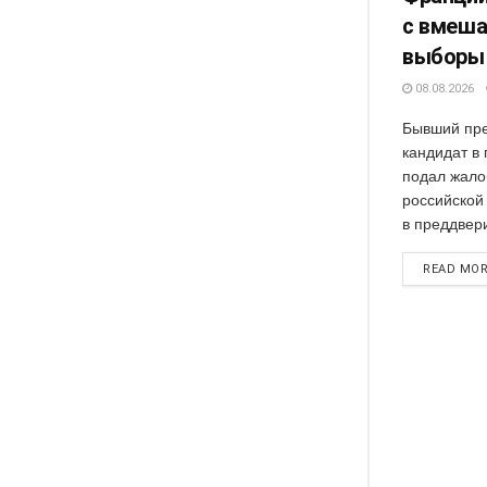
с вмеша
выборы
08.08.2026
Бывший пре
кандидат в
подал жало
российской
в преддвери
READ MO