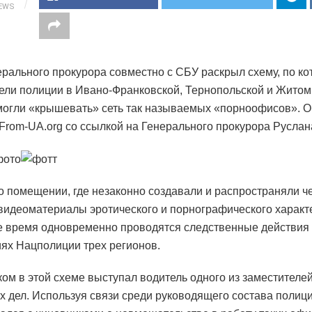
IEWS
рального прокурора совместно с СБУ раскрыл схему, по ко
ели полиции в Ивано-Франковской, Тернопольской и Житом
могли «крышевать» сеть так называемых «порноофисов». О
From-UA.org со ссылкой на Генерального прокурора Руслан
 о помещении, где незаконно создавали и распространяли ч
видеоматериалы эротического и порнографического характ
 время одновременно проводятся следственные действия 
ях Нацполиции трех регионов.
ом в этой схеме выступал водитель одного из заместителе
х дел. Используя связи среди руководящего состава полици