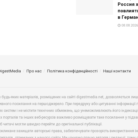
Россия 
повлият
в Герма
08.08.2026
DigestMedia
Про нас
Політика конфіденційності
Наші контакти
будь-яких матеріалів, розміщених на сайті digestmedia.net, дозволяється ли
ивного посилання на першоджерело. При передруку або цитуванні інформації 
х систем і не містити технічних обмежень, що унеможливлюють його індексаці
х порталів та інших веб-ресурсів важливо розміщувати таке посилання у підз
б читачі могли швидко перейти до оригінальної публікації.
окликане захищати авторські права, забезпечувати прозорість використання і
еріалів, отриманих з нашого сайту. Ми цінуємо працю авторів і редакції, тому