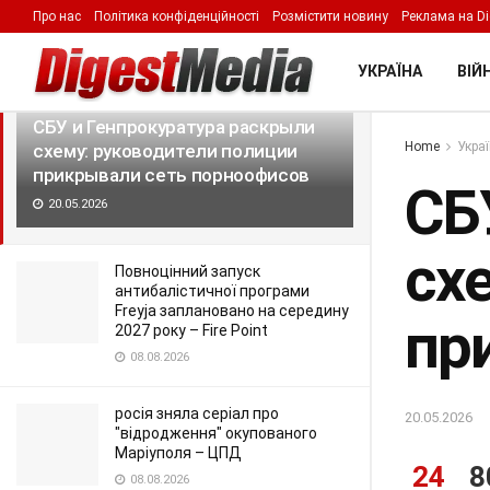
Про нас
Політика конфіденційності
Розмістити новину
Реклама на Di
LATEST
TRENDING
Filter
УКРАЇНА
ВІЙН
СБУ и Генпрокуратура раскрыли
Home
Укра
схему: руководители полиции
прикрывали сеть порноофисов
СБ
20.05.2026
сх
Повноцінний запуск
антибалістичної програми
Freyja заплановано на середину
пр
2027 року – Fire Point
08.08.2026
росія зняла серіал про
20.05.2026
"відродження" окупованого
Маріуполя – ЦПД
24
8
08.08.2026