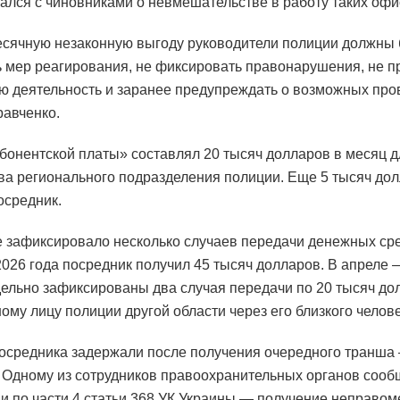
ался с чиновниками о невмешательстве в работу таких офи
сячную незаконную выгоду руководители полиции должны 
 мер реагирования, не фиксировать правонарушения, не п
ю деятельность и заранее предупреждать о возможных про
равченко.
бонентской платы» составлял 20 тысяч долларов в месяц д
ва регионального подразделения полиции. Еще 5 тысяч до
осредник.
 зафиксировало несколько случаев передачи денежных сре
026 года посредник получил 45 тысяч долларов. В апреле 
дельно зафиксированы два случая передачи по 20 тысяч до
ому лицу полиции другой области через его близкого челове
осредника задержали после получения очередного транша
 Одному из сотрудников правоохранительных органов сооб
и по части 4 статьи 368 УК Украины — получение неправо