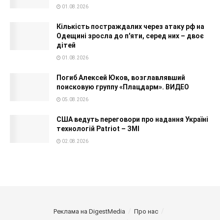
01.08.2026
Кількість постраждалих через атаку рф на
Одещині зросла до п'яти, серед них – двоє
дітей
01.08.2026
Погиб Алексей Юков, возглавлявший
поисковую группу «Плацдарм». ВИДЕО
05.08.2026
США ведуть переговори про надання Україні
технологій Patriot – ЗМІ
02.08.2026
Реклама на DigestMedia
Про нас