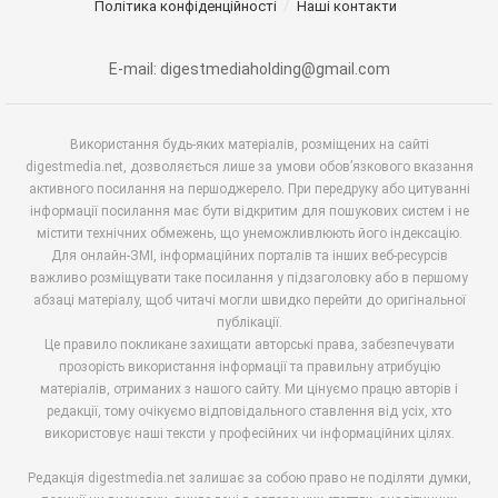
Політика конфіденційності
Наші контакти
E-mail: digestmediaholding@gmail.com
Використання будь-яких матеріалів, розміщених на сайті
digestmedia.net, дозволяється лише за умови обов’язкового вказання
активного посилання на першоджерело. При передруку або цитуванні
інформації посилання має бути відкритим для пошукових систем і не
містити технічних обмежень, що унеможливлюють його індексацію.
Для онлайн-ЗМІ, інформаційних порталів та інших веб-ресурсів
важливо розміщувати таке посилання у підзаголовку або в першому
абзаці матеріалу, щоб читачі могли швидко перейти до оригінальної
публікації.
Це правило покликане захищати авторські права, забезпечувати
прозорість використання інформації та правильну атрибуцію
матеріалів, отриманих з нашого сайту. Ми цінуємо працю авторів і
редакції, тому очікуємо відповідального ставлення від усіх, хто
використовує наші тексти у професійних чи інформаційних цілях.
Редакція digestmedia.net залишає за собою право не поділяти думки,