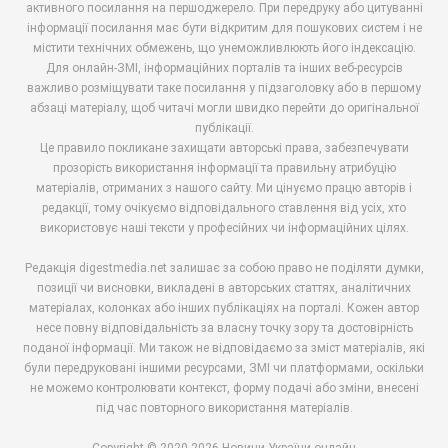
активного посилання на першоджерело. При передруку або цитуванні
інформації посилання має бути відкритим для пошукових систем і не
містити технічних обмежень, що унеможливлюють його індексацію.
Для онлайн-ЗМІ, інформаційних порталів та інших веб-ресурсів
важливо розміщувати таке посилання у підзаголовку або в першому
абзаці матеріалу, щоб читачі могли швидко перейти до оригінальної
публікації.
Це правило покликане захищати авторські права, забезпечувати
прозорість використання інформації та правильну атрибуцію
матеріалів, отриманих з нашого сайту. Ми цінуємо працю авторів і
редакції, тому очікуємо відповідального ставлення від усіх, хто
використовує наші тексти у професійних чи інформаційних цілях.
Редакція digestmedia.net залишає за собою право не поділяти думки,
позиції чи висновки, викладені в авторських статтях, аналітичних
матеріалах, колонках або інших публікаціях на порталі. Кожен автор
несе повну відповідальність за власну точку зору та достовірність
поданої інформації. Ми також не відповідаємо за зміст матеріалів, які
були передруковані іншими ресурсами, ЗМІ чи платформами, оскільки
не можемо контролювати контекст, форму подачі або зміни, внесені
під час повторного використання матеріалів.
Copyright © 2020-2026 Новини України онлайн