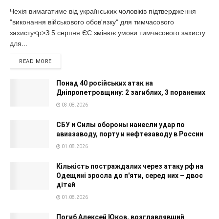
Чехія вимагатиме від українських чоловіків підтвердження
"виконання військового обов'язку" для тимчасового
захисту<p>З 5 серпня ЄС змінює умови тимчасового захисту
для...
READ MORE
Понад 40 російських атак на
Дніпропетровщину: 2 загиблих, 3 поранених
03.08.2026
СБУ и Силы обороны нанесли удар по
авиазаводу, порту и нефтезаводу в России
01.08.2026
Кількість постраждалих через атаку рф на
Одещині зросла до п'яти, серед них – двоє
дітей
01.08.2026
Погиб Алексей Юков, возглавлявший