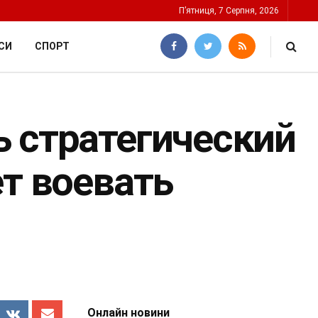
П’ятниця, 7 Серпня, 2026
СИ
СПОРТ
ь стратегический
ет воевать
Онлайн новини