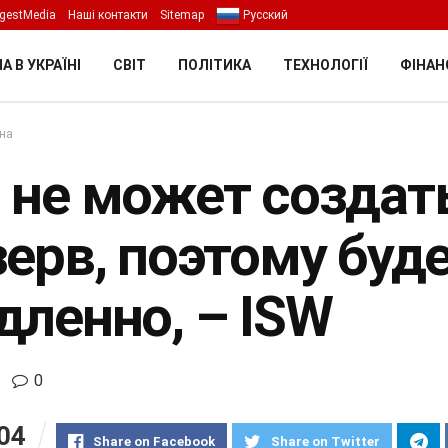
gestMedia
Наші контакти
Sitemap
Русский
А В УКРАЇНІ
СВІТ
ПОЛІТИКА
ТЕХНОЛОГІЇ
ФІНАН
їна
 не может создат
зерв, поэтому буд
дленно, – ISW
0
04
Share on Facebook
Share on Twitter