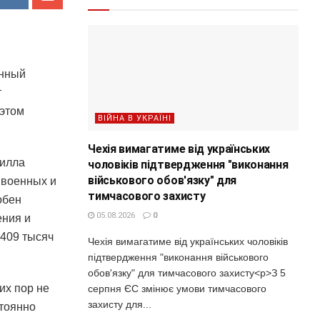
енный
т
этом
ВІЙНА В УКРАЇНІ
Чехія вимагатиме від українських
рилла
чоловіків підтвердження "виконання
військового обов'язку" для
 военных и
тимчасового захисту
обен
05.08.2026
0
ения и
 409 тысяч
Чехія вимагатиме від українських чоловіків
підтвердження "виконання військового
обов'язку" для тимчасового захисту<p>З 5
их пор не
серпня ЄС змінює умови тимчасового
захисту для...
стоянно