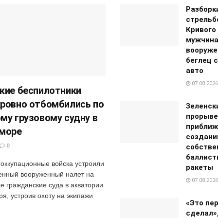
Разборк
стрельб
Кривого 
мужчина
вооруже
беглец 
авто
07.08.2026
кие беспилотники
ровно отбомбились по
Зеленск
му грузовому судну в
прорыве
приближ
 море
создан
0
собстве
баллист
 оккупационные войска устроили
ракеты
нный вооруженный налет на
07.08.2026
е гражданские суда в акватории
я, устроив охоту на экипажи
«Это пер
сделал»