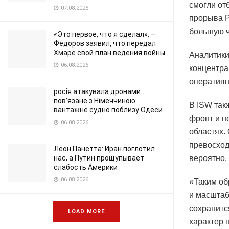
смогли от
07.08.2026
прорыва Р
большую ч
«Это первое, что я сделал», –
Федоров заявил, что передал
Хмаре свой план ведения войны
Аналитики
06.08.2026
концентра
оперативн
росія атакувала дронами
пов’язане з Німеччиною
В ISW так
вантажне судно поблизу Одеси
фронт и н
06.08.2026
областях.
превосход
Леон Панетта: Иран поглотил
нас, а Путин прощупывает
вероятно, 
слабость Америки
06.08.2026
«Таким об
и масштаб
сохранитс
LOAD MORE
характер 