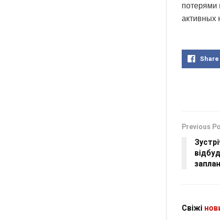
потерями 
активных 
Share
Previous P
Зустрі
відбу
запла
Свіжі
нов