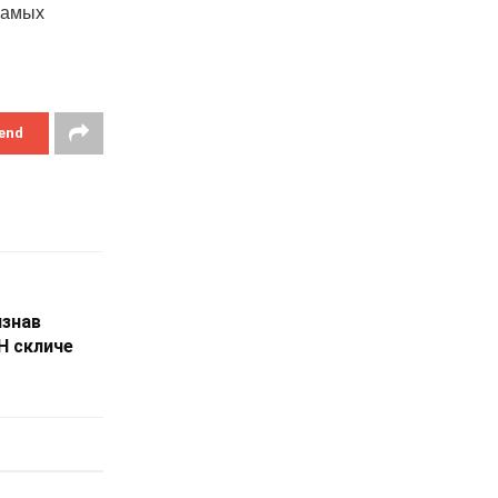
самых
end
изнав
Н скличе