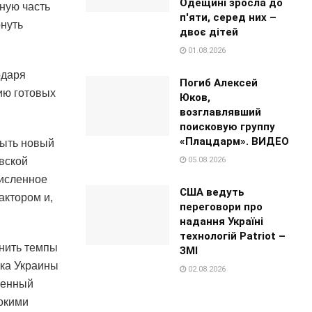
Одещині зросла до
ную часть
п'яти, серед них –
рнуть
двоє дітей
01.08.2026
одаря
Погиб Алексей
вию готовых
Юков,
возглавлявший
поисковую группу
«Плацдарм». ВИДЕО
рыть новый
05.08.2026
вской
численное
США ведуть
ктором и,
переговори про
надання Україні
технологій Patriot –
енить темпы
ЗМІ
жка Украины
02.08.2026
ленный
окими