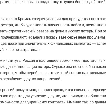
еративные резервы на поддержку текущих боевых действий
ечают, что Кремль создает условия для принудительного ча
 резерв, чтобы удерживать численность войск и, возможно,
ать стратегический резерв на фоне высоких потерь. При э
 подчеркивают: их анализ показывает серьезные проблемы
цев даже при значительных финансовых выплатах — аспект
ублично не затрагивал.
м института, Россия в настоящее время имеет достаточный
ько для компенсации потерь. Однако она не способна накоп
езервы, чтобы перебрасывать личный состав на отдельные
з ослабления других направлений.
го российскому командованию приходится снимать подразде
стков фронта для усиления других, что приводит к обнажен
озможности для украинских контратак. Именно так, по данн