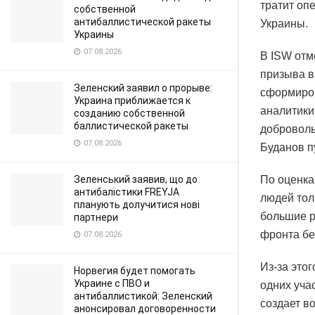
тратит оп
собственной
антибаллистической ракеты
Украины.
Украины
07.08.2026
В ISW отм
призыва в
Зеленский заявил о прорыве:
сформиров
Украина приближается к
аналитики
созданию собственной
баллистической ракеты
доброволь
07.08.2026
Буданов п
Зеленський заявив, що до
По оценка
антибалістики FREYJA
людей тол
планують долучитися нові
большие р
партнери
фронта бе
07.08.2026
Из-за это
Норвегия будет помогать
Украине с ПВО и
одних уча
антибаллистикой: Зеленский
создает в
анонсировал договоренности