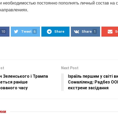
и необходимостью постоянно пополнять личный состав на 
направлениях.
10
Tweet
6
Share
Share
1
S
ost
Next Post
ч Зеленського і Трампа
Ізраїль першим у світі в
деться раніше
Сомаліленд: Радбез ОО
нованого часу
екстрене засідання
ини