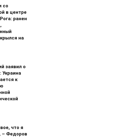
и со
ой в центре
Рога: ранен
,
нный
скрылся на
ий заявил о
: Украина
ается к
ию
нной
ической
вое, что я
, – Федоров