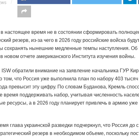
IEWS
в настоящее время не в состоянии сформировать полноц
ский резерв, из-за чего в 2026 году российские войска буду
 сохранять нынешние медленные темпы наступления. Об 
 в новом отчете американского Института изучения войны.
 ISW обратили внимание на заявление начальника ГУР Ки
о том, что Россия уже выполнила план по набору 403 тысяч
года превысит эту цифру. По словам Буданова, Кремль спос
е время поддерживать набор, учитывая численность насел
е ресурсы, а в 2026 году планирует привлечь в армию уже
ремя глава украинской разведки подчеркнул, что Россия до с
тратегический резерв в необходимом объеме, поскольку по