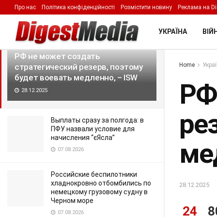
Про нас
Політика конфіденційності
Розмістити новину
Реклама на Di
LATEST
TRENDING
Filter
УКРАЇНА
ВІЙН
РФ не может создать
Home
Укра
стратегический резерв, поэтому
будет воевать медленно, – ISW
РФ
28.12.2025
ре
Выплаты сразу за полгода: в
ПФУ назвали условие для
начисления “єЯсла”
ме
07.08.2026
Российские беспилотники
хладнокровно отбомбились по
28.12.2025
немецкому грузовому судну в
Черном море
24
8
07.08.2026