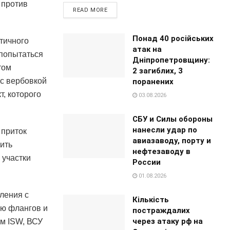
 против
READ MORE
Понад 40 російських
стичного
атак на
 попытаться
Дніпропетровщину:
том
2 загиблих, 3
 с вербовкой
поранених
, которого
03.08.2026
СБУ и Силы обороны
нанесли удар по
 приток
авиазаводу, порту и
ить
нефтезаводу в
 участки
России
01.08.2026
ления с
Кількість
ию флангов и
постраждалих
через атаку рф на
ым ISW, ВСУ