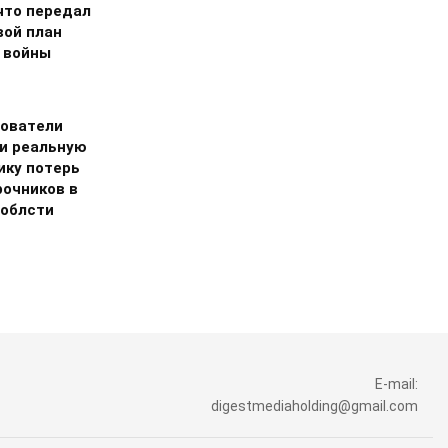
что передал
вой план
 войны
ователи
и реальную
ику потерь
рочников в
 облсти
E-mail:
digestmediaholding@gmail.com