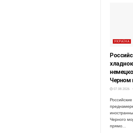
УКРАЇНА
Российс
хладнок
немецко
Черном
07.08.2026
Российские
преднамере
иностранны
Черного мор
прямо...