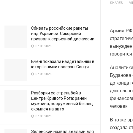
SHARES
V
Сбивать российские ракеты
Армия РФ 
над Украиной: Сикорский
стратегиче
призвал к серьезной дискуссии
вынуждены
07.08.2026
говорится
Вчені показали найдетальніші в
історії знімки поверхні Сонця
Аналитики
07.08.2026
Буданова 
до конца 
длительно
Разборки со стрельбой в
центре Кривого Рога: ранен
финансовы
мужчина, вооруженный беглец
человек.
скрылся на авто
07.08.2026
В то же в
создала с
Зеленский назвал дедлайн для