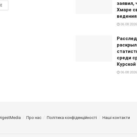
заявил, 
RE
Хмаре с
ведения
06.08.2026
Расслед
раскрыл
статист
среди с
Курской
06.08.2026
DigestMedia
Про нас
Політика конфіденційності
Наші контакти