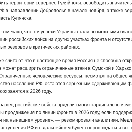
бить территории севернее Гуляйполя, освободить значитель
Ф в направлении Доброполья в начале ноября, а также ве
асть Купянска.
 отмечают, что эти успехи Украины стали возможными благ
ции российских войск на других участках фронта и отсутст
ых резервов в критических районах.
же считают, что в настоящее время Россия не способна отк
е может расширить ограниченные атаки в Сумской и Харько
 Ограниченные человеческие ресурсы, несмотря на общее 
ство населения РФ, остаются серьезным сдерживающим фа
сохранятся в 2026 году.
разом, российские войска вряд ли смогут кардинально изм
ы продвижения по линии фронта в 2026 году, если поддер
я на нынешнем уровне», — резюмировали аналитики. Мед
наступления РФ и в дальнейшем будет сопровождаться выс