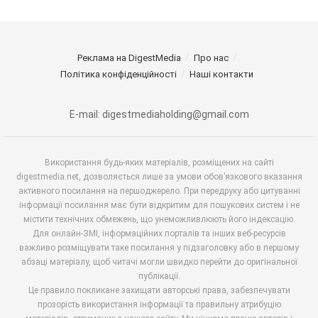
Реклама на DigestMedia
Про нас
Політика конфіденційності
Наші контакти
E-mail: digestmediaholding@gmail.com
Використання будь-яких матеріалів, розміщених на сайті
digestmedia.net, дозволяється лише за умови обов’язкового вказання
активного посилання на першоджерело. При передруку або цитуванні
інформації посилання має бути відкритим для пошукових систем і не
містити технічних обмежень, що унеможливлюють його індексацію.
Для онлайн-ЗМІ, інформаційних порталів та інших веб-ресурсів
важливо розміщувати таке посилання у підзаголовку або в першому
абзаці матеріалу, щоб читачі могли швидко перейти до оригінальної
публікації.
Це правило покликане захищати авторські права, забезпечувати
прозорість використання інформації та правильну атрибуцію