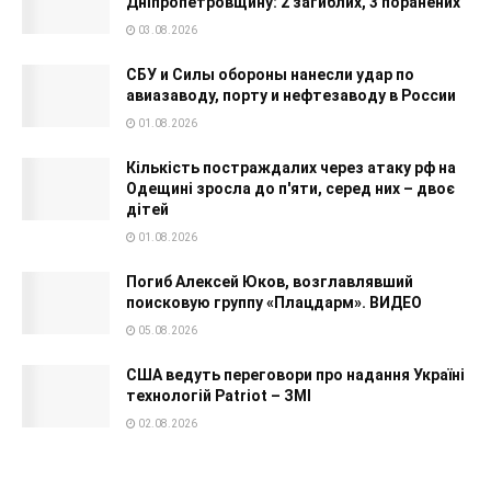
Дніпропетровщину: 2 загиблих, 3 поранених
03.08.2026
СБУ и Силы обороны нанесли удар по
авиазаводу, порту и нефтезаводу в России
01.08.2026
Кількість постраждалих через атаку рф на
Одещині зросла до п'яти, серед них – двоє
дітей
01.08.2026
Погиб Алексей Юков, возглавлявший
поисковую группу «Плацдарм». ВИДЕО
05.08.2026
США ведуть переговори про надання Україні
технологій Patriot – ЗМІ
02.08.2026