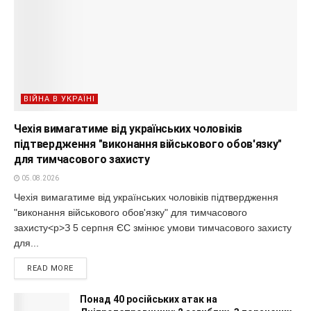
ВІЙНА В УКРАЇНІ
Чехія вимагатиме від українських чоловіків
підтвердження "виконання військового обов'язку"
для тимчасового захисту
05.08.2026
Чехія вимагатиме від українських чоловіків підтвердження
"виконання військового обов'язку" для тимчасового
захисту<p>З 5 серпня ЄС змінює умови тимчасового захисту
для...
READ MORE
Понад 40 російських атак на