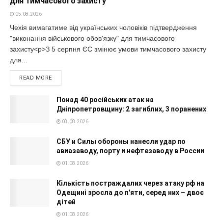
для тимчасового захисту
05.08.2026
Чехія вимагатиме від українських чоловіків підтвердження
"виконання військового обов'язку" для тимчасового
захисту<p>З 5 серпня ЄС змінює умови тимчасового захисту
для...
READ MORE
Понад 40 російських атак на
Дніпропетровщину: 2 загиблих, 3 поранених
03.08.2026
СБУ и Силы обороны нанесли удар по
авиазаводу, порту и нефтезаводу в России
01.08.2026
Кількість постраждалих через атаку рф на
Одещині зросла до п'яти, серед них – двоє
дітей
01.08.2026