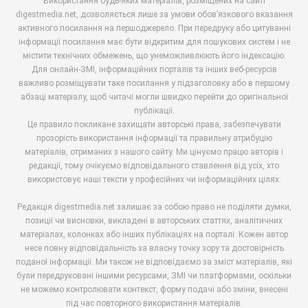
Використання будь-яких матеріалів, розміщених на сайті
digestmedia.net, дозволяється лише за умови обов’язкового вказання
активного посилання на першоджерело. При передруку або цитуванні
інформації посилання має бути відкритим для пошукових систем і не
містити технічних обмежень, що унеможливлюють його індексацію.
Для онлайн-ЗМІ, інформаційних порталів та інших веб-ресурсів
важливо розміщувати таке посилання у підзаголовку або в першому
абзаці матеріалу, щоб читачі могли швидко перейти до оригінальної
публікації.
Це правило покликане захищати авторські права, забезпечувати
прозорість використання інформації та правильну атрибуцію
матеріалів, отриманих з нашого сайту. Ми цінуємо працю авторів і
редакції, тому очікуємо відповідального ставлення від усіх, хто
використовує наші тексти у професійних чи інформаційних цілях.
Редакція digestmedia.net залишає за собою право не поділяти думки,
позиції чи висновки, викладені в авторських статтях, аналітичних
матеріалах, колонках або інших публікаціях на порталі. Кожен автор
несе повну відповідальність за власну точку зору та достовірність
поданої інформації. Ми також не відповідаємо за зміст матеріалів, які
були передруковані іншими ресурсами, ЗМІ чи платформами, оскільки
не можемо контролювати контекст, форму подачі або зміни, внесені
під час повторного використання матеріалів.