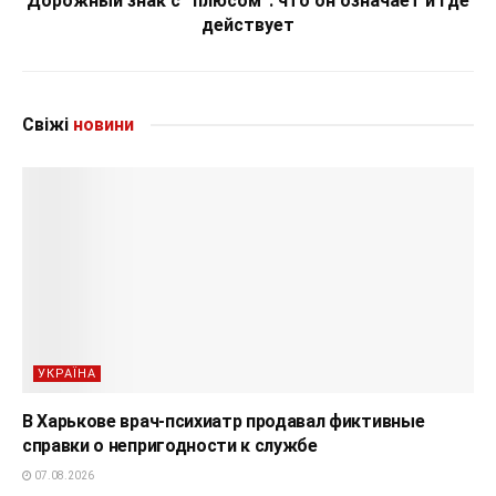
Дорожный знак с “плюсом”: что он означает и где
действует
Свіжі
новини
УКРАЇНА
В Харькове врач-психиатр продавал фиктивные
справки о непригодности к службе
07.08.2026