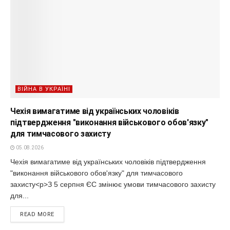
ВІЙНА В УКРАЇНІ
Чехія вимагатиме від українських чоловіків
підтвердження "виконання військового обов'язку"
для тимчасового захисту
05.08.2026
Чехія вимагатиме від українських чоловіків підтвердження
"виконання військового обов'язку" для тимчасового
захисту<p>З 5 серпня ЄС змінює умови тимчасового захисту
для...
READ MORE