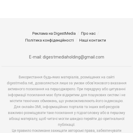
Реклама на DigestMedia
Про нас
Політика конфіденційності
Наші контакти
E-mail: digestmediaholding@gmail.com
Використання будь-яких матеріалів, розміщених на сайті
digestmedia.net, дозволяється лише за умови обов’язкового вказання
активного посилання на першоджерело. При передруку або цитуванні
інформації посилання має бути відкритим для пошукових систем і не
містити технічних обмежень, що унеможливлюють його індексацію.
Для онлайн-ЗМІ, інформаційних порталів та інших веб-ресурсів
важливо розміщувати таке посилання у підзаголовку або в першому
абзаці матеріалу, щоб читачі могли швидко перейти до оригінальної
публікації.
Це правило покликане захищати авторські права, забезпечувати