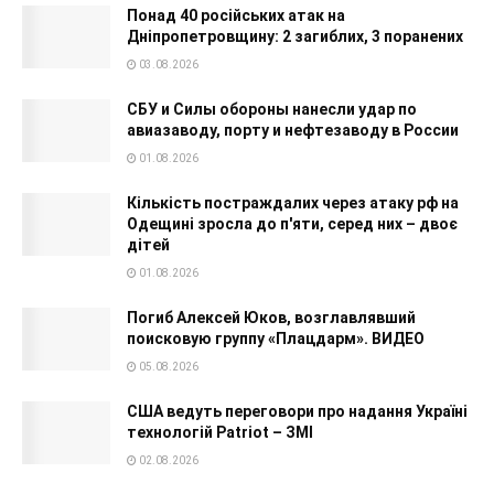
Понад 40 російських атак на
Дніпропетровщину: 2 загиблих, 3 поранених
03.08.2026
СБУ и Силы обороны нанесли удар по
авиазаводу, порту и нефтезаводу в России
01.08.2026
Кількість постраждалих через атаку рф на
Одещині зросла до п'яти, серед них – двоє
дітей
01.08.2026
Погиб Алексей Юков, возглавлявший
поисковую группу «Плацдарм». ВИДЕО
05.08.2026
США ведуть переговори про надання Україні
технологій Patriot – ЗМІ
02.08.2026