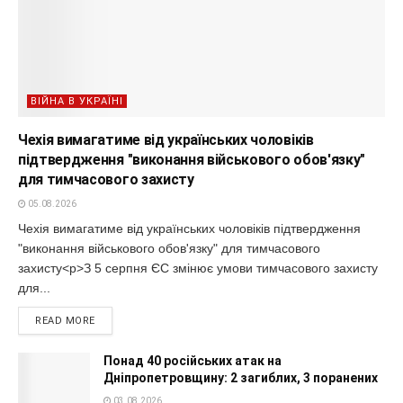
ВІЙНА В УКРАЇНІ
Чехія вимагатиме від українських чоловіків
підтвердження "виконання військового обов'язку"
для тимчасового захисту
05.08.2026
Чехія вимагатиме від українських чоловіків підтвердження
"виконання військового обов'язку" для тимчасового
захисту<p>З 5 серпня ЄС змінює умови тимчасового захисту
для...
READ MORE
Понад 40 російських атак на
Дніпропетровщину: 2 загиблих, 3 поранених
03.08.2026