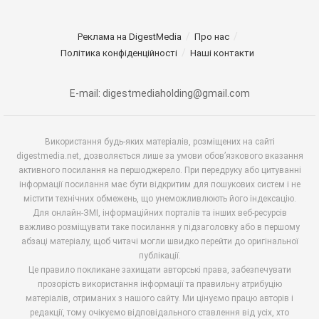
Реклама на DigestMedia
Про нас
Політика конфіденційності
Наші контакти
E-mail: digestmediaholding@gmail.com
Використання будь-яких матеріалів, розміщених на сайті
digestmedia.net, дозволяється лише за умови обов’язкового вказання
активного посилання на першоджерело. При передруку або цитуванні
інформації посилання має бути відкритим для пошукових систем і не
містити технічних обмежень, що унеможливлюють його індексацію.
Для онлайн-ЗМІ, інформаційних порталів та інших веб-ресурсів
важливо розміщувати таке посилання у підзаголовку або в першому
абзаці матеріалу, щоб читачі могли швидко перейти до оригінальної
публікації.
Це правило покликане захищати авторські права, забезпечувати
прозорість використання інформації та правильну атрибуцію
матеріалів, отриманих з нашого сайту. Ми цінуємо працю авторів і
редакції, тому очікуємо відповідального ставлення від усіх, хто