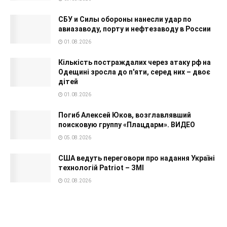
СБУ и Силы обороны нанесли удар по
авиазаводу, порту и нефтезаводу в России
01.08.2026
Кількість постраждалих через атаку рф на
Одещині зросла до п'яти, серед них – двоє
дітей
01.08.2026
Погиб Алексей Юков, возглавлявший
поисковую группу «Плацдарм». ВИДЕО
05.08.2026
США ведуть переговори про надання Україні
технологій Patriot – ЗМІ
02.08.2026