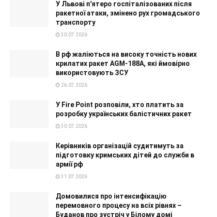
У Львові п'ятеро госпіталізованих після
ракетної атаки, змінено рух громадського
транспорту
30.07.2026
В рф жаліються на високу точність нових
крилатих ракет AGM-188A, які ймовірно
використовують ЗСУ
26.07.2026
У Fire Point розповіли, хто платить за
розробку українських балістичних ракет
30.07.2026
Керівників організацій судитимуть за
підготовку кримських дітей до служби в
армії рф
31.07.2026
Домовилися про інтенсифікацію
перемовного процесу на всіх рівнях –
Буданов про зустріч у Білому домі