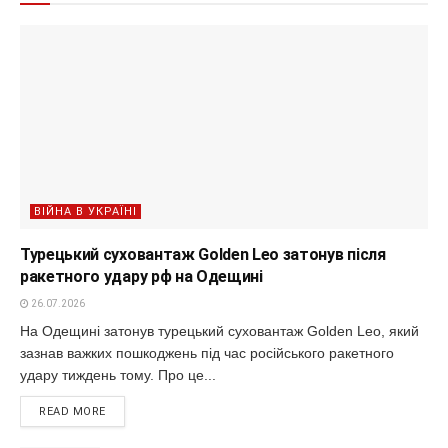
ВІЙНА В УКРАЇНІ
Турецький суховантаж Golden Leo затонув після
ракетного удару рф на Одещині
26.07.2026
На Одещині затонув турецький суховантаж Golden Leo, який
зазнав важких пошкоджень під час російського ракетного
удару тиждень тому. Про це...
READ MORE