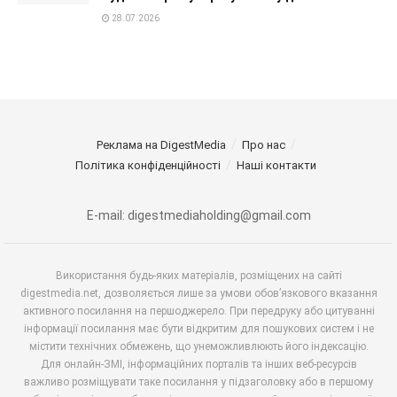
28.07.2026
Реклама на DigestMedia
Про нас
Політика конфіденційності
Наші контакти
E-mail: digestmediaholding@gmail.com
Використання будь-яких матеріалів, розміщених на сайті
digestmedia.net, дозволяється лише за умови обов’язкового вказання
активного посилання на першоджерело. При передруку або цитуванні
інформації посилання має бути відкритим для пошукових систем і не
містити технічних обмежень, що унеможливлюють його індексацію.
Для онлайн-ЗМІ, інформаційних порталів та інших веб-ресурсів
важливо розміщувати таке посилання у підзаголовку або в першому