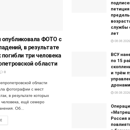
подписе
петиция
предель
возраст
службы с
лет
 опубликовала ФОТО с
08.08.2026
падений, в результате
 погибли три человека
ВСУ нан
по 15 р
опетровской области
скоплен
0
и трём 
управле
епропетровской области
дронам
ла фотографии с мест
08.08.2026
так, в результате которых
и человека, ещё семеро
Операци
нения. Об...
«Матреш
Россия 
RE
повлият