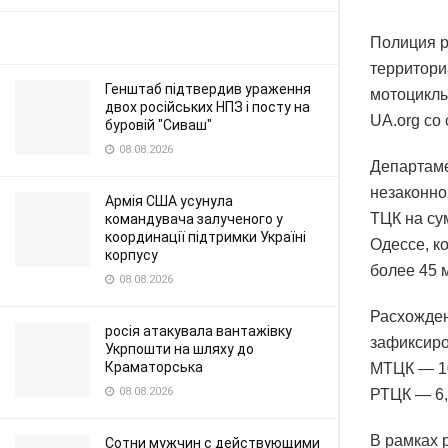
Полиция р
территори
Генштаб підтвердив ураження
мотоциклы
двох російських НПЗ і посту на
UA.org со
буровій "Сиваш"
08.08.2026
Департаме
незаконно
Армія США усунула
ТЦК на су
командувача залученого у
координації підтримки Україні
Одессе, к
корпусу
более 45 
08.08.2026
Расхожде
росія атакувала вантажівку
зафиксиро
Укрпошти на шляху до
Краматорська
МТЦК — 10
08.08.2026
РТЦК — 6,
В рамках 
Сотни мужчин с действующими