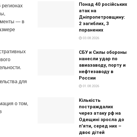
Понад 40 російських
6 регионах
атак на
лы,
Дніпропетровщину:
ументы — в
2 загиблих, 3
азмере
поранених
03.08.2026
истративных
СБУ и Силы обороны
нанесли удар по
вого
авиазаводу, порту и
ельности.
нефтезаводу в
России
ельства для
01.08.2026
Кількість
мация о том,
постраждалих
в
через атаку рф на
Одещині зросла до
п'яти, серед них –
двоє дітей