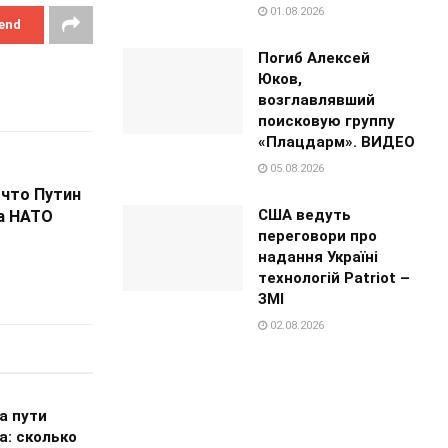
01.08.2026
end
Погиб Алексей
Юков,
возглавлявший
поисковую группу
«Плацдарм». ВИДЕО
05.08.2026
, что Путин
США ведуть
на НАТО
переговори про
надання Україні
технологій Patriot –
ЗМІ
02.08.2026
а пути
а: сколько