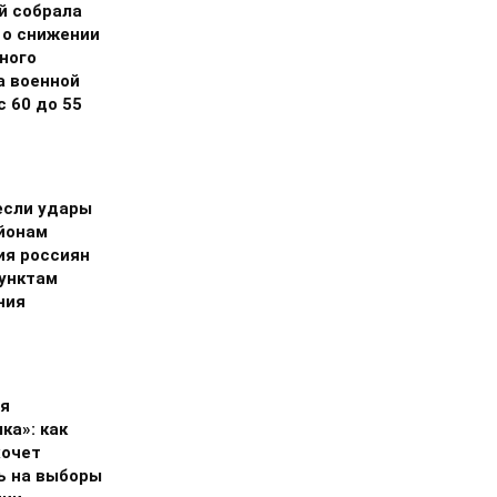
й собрала
 о снижении
ного
а военной
 60 до 55
если удары
айонам
ия россиян
пунктам
ния
и
я
ка»: как
хочет
ь на выборы