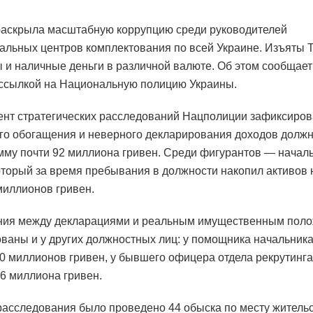
аскрыла масштабную коррупцию среди руководителей
альных центров комплектования по всей Украине. Изъяты T
 и наличные деньги в различной валюте. Об этом сообщает
 ссылкой на Национальную полицию Украины.
нт стратегических расследований Нацполиции зафиксиро
го обогащения и неверного декларирования доходов долж
мму почти 92 миллиона гривен. Среди фигурантов — начал
оторый за время пребывания в должности накопил активов 
миллионов гривен.
ния между декларациями и реальным имущественным пол
ваны и у других должностных лиц: у помощника начальника
 миллионов гривен, у бывшего офицера отдела рекрутинга
6 миллиона гривен.
расследования было проведено 44 обыска по месту житель