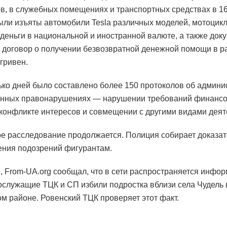
в, в служебных помещениях и транспортных средствах в 1
ыли изъяты автомобили Tesla различных моделей, мотоцик
деньги в национальной и иностранной валюте, а также док
, договор о получении безвозвратной денежной помощи в р
гривен.
ько дней было составлено более 150 протоколов об админ
онных правонарушениях — нарушении требований финансо
 конфликте интересов и совмещении с другими видами деят
е расследование продолжается. Полиция собирает доказат
ния подозрений фигурантам.
 From-UA.org сообщал, что в сети распространяется инфор
ослужащие ТЦК и СП избили подростка вблизи села Чудель 
м районе. Ровенский ТЦК проверяет этот факт.