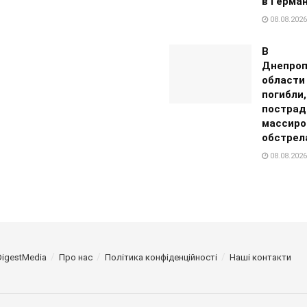
в Герма
08.08.2026
В
Днепроп
области
погибли
пострад
массиро
обстрел
08.08.2026
DigestMedia
Про нас
Політика конфіденційності
Наші контакти