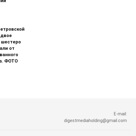
нии
етровской
 двое
, шестеро
али от
ванного
а. ФОТО
E-mail:
digestmediaholding@gmail.com