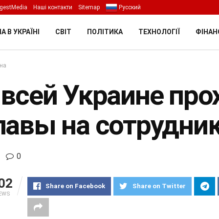
gestMedia
Наші контакти
Sitemap
Русский
А В УКРАЇНІ
СВІТ
ПОЛІТИКА
ТЕХНОЛОГІЇ
ФІНАН
їна
 всей Украине пр
лавы на сотрудни
0
02
Share on Facebook
Share on Twitter
IEWS