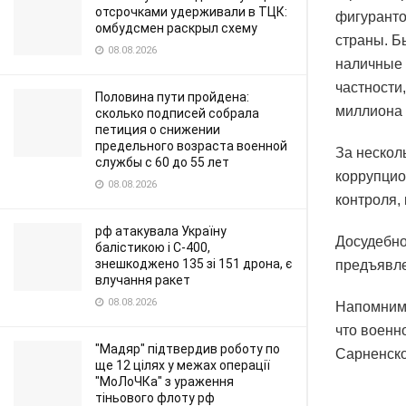
отсрочками удерживали в ТЦК:
фигуранто
омбудсмен раскрыл схему
страны. Б
08.08.2026
наличные 
частности
Половина пути пройдена:
миллиона 
сколько подписей собрала
петиция о снижении
предельного возраста военной
За нескол
службы с 60 до 55 лет
коррупци
08.08.2026
контроля,
рф атакувала Україну
Досудебно
балістикою і С-400,
знешкоджено 135 зі 151 дрона, є
предъявле
влучання ракет
08.08.2026
Напомним,
что военн
"Мадяр" підтвердив роботу по
Сарненско
ще 12 цілях у межах операції
"МоЛоЧКа" з ураження
тіньового флоту рф