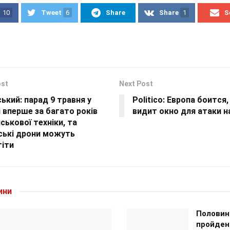
10
Tweet
6
Share
Share
1
S
ost
Next Post
ький: парад 9 травня у
Politico: Европа боится
 вперше за багато років
видит окно для атаки 
йськової техніки, та
ські дрони можуть
тіти
ини
Половин
пройден