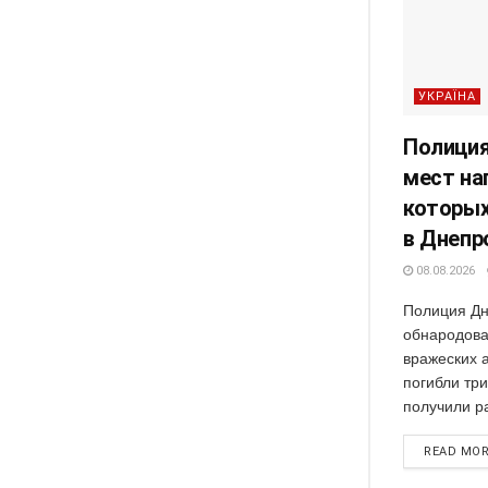
УКРАЇНА
Полиция
мест на
которых
в Днепр
08.08.2026
Полиция Дн
обнародова
вражеских а
погибли тр
получили ра
READ MO