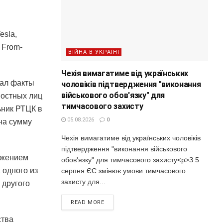
esla,
 From-
ВІЙНА В УКРАЇНІ
Чехія вимагатиме від українських
вал факты
чоловіків підтвердження "виконання
військового обов'язку" для
ностных лиц
тимчасового захисту
ьник РТЦК в
05.08.2026
0
на сумму
Чехія вимагатиме від українських чоловіків
підтвердження "виконання військового
ожением
обов'язку" для тимчасового захисту<p>З 5
 одного из
серпня ЄС змінює умови тимчасового
захисту для...
 другого
READ MORE
ства