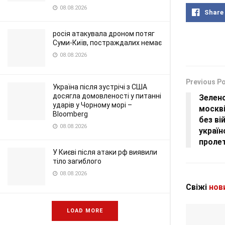
08.08.2026
Share
росія атакувала дроном потяг
Суми-Київ, постраждалих немає
08.08.2026
Previous P
Україна після зустрічі з США
досягла домовленості у питанні
Зеленс
ударів у Чорному морі –
москві
Bloomberg
без ві
08.08.2026
україн
проле
У Києві після атаки рф виявили
тіло загиблого
08.08.2026
Свіжі
нов
LOAD MORE