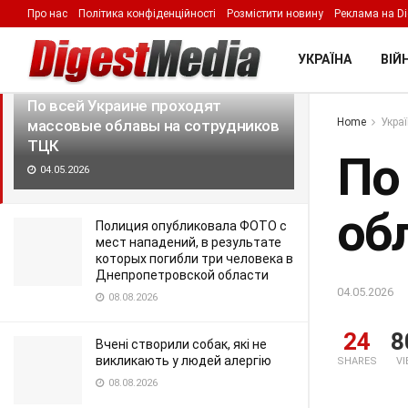
Про нас
Політика конфіденційності
Розмістити новину
Реклама на Di
LATEST
TRENDING
Filter
УКРАЇНА
ВІЙН
По всей Украине проходят
Home
Укра
массовые облавы на сотрудников
ТЦК
По
04.05.2026
об
Полиция опубликовала ФОТО с
мест нападений, в результате
которых погибли три человека в
Днепропетровской области
04.05.2026
08.08.2026
24
8
Вчені створили собак, які не
викликають у людей алергію
SHARES
V
08.08.2026