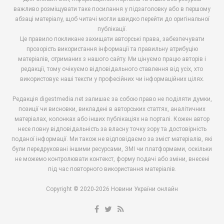
важливо розміщувати таке посилання у підзаголовку або в першому
абзаці матеріалу, щоб читачі могли швидко перейти до оригінальної
публікації.
Це правило покликане захищати авторські права, забезпечувати
прозорість використання інформації та правильну атрибуцію
матеріалів, отриманих з нашого сайту. Ми цінуємо працю авторів і
редакції, тому очікуємо відповідального ставлення від усіх, хто
використовує наші тексти у професійних чи інформаційних цілях.
Редакція digestmedia.net залишає за собою право не поділяти думки,
позиції чи висновки, викладені в авторських статтях, аналітичних
матеріалах, колонках або інших публікаціях на порталі. Кожен автор
несе повну відповідальність за власну точку зору та достовірність
поданої інформації. Ми також не відповідаємо за зміст матеріалів, які
були передруковані іншими ресурсами, ЗМІ чи платформами, оскільки
не можемо контролювати контекст, форму подачі або зміни, внесені
під час повторного використання матеріалів.
Copyright © 2020-2026 Новини України онлайн