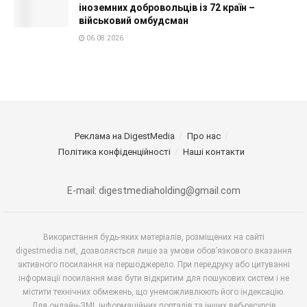
іноземних добровольців із 72 країн –
військовий омбудсман
06.08.2026
Реклама на DigestMedia
Про нас
Політика конфіденційності
Наші контакти
E-mail: digestmediaholding@gmail.com
Використання будь-яких матеріалів, розміщених на сайті
digestmedia.net, дозволяється лише за умови обов’язкового вказання
активного посилання на першоджерело. При передруку або цитуванні
інформації посилання має бути відкритим для пошукових систем і не
містити технічних обмежень, що унеможливлюють його індексацію.
Для онлайн-ЗМІ, інформаційних порталів та інших веб-ресурсів