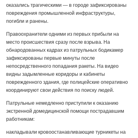
оказались трагическими — в городе зафиксированы
повреждения промышленной инфраструктуры,
погибли и ранены.
Правоохранители одними из первых прибыли на
место происшествия сразу после взрыва. На
обнародованных кадрах из патрульных бодикамер
зафиксированы первые минуты после
непосредственного попадания ракеты. На видео
видны задымленные коридоры и кабинеты
поврежденного здания, где полицейские оперативно
координируют свои действия по поиску людей.
Патрульные немедленно приступили к оказанию
экстренной домедицинской помощи пострадавшим
работникам:
накладывали кровоостанавливающие турникеты на