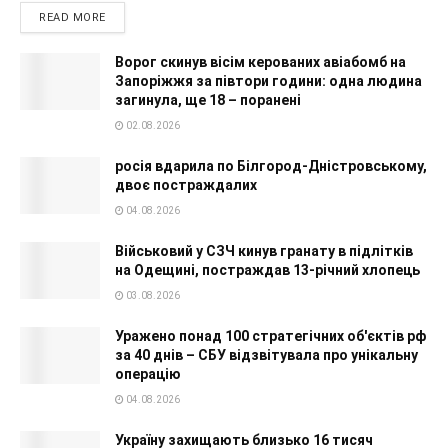
READ MORE
Ворог скинув вісім керованих авіабомб на
Запоріжжя за півтори години: одна людина
загинула, ще 18 – поранені
02.08.2026
росія вдарила по Білгород-Дністровському,
двоє постраждалих
04.08.2026
Військовий у СЗЧ кинув гранату в підлітків
на Одещині, постраждав 13-річний хлопець
03.08.2026
Уражено понад 100 стратегічних об'єктів рф
за 40 днів – СБУ відзвітувала про унікальну
операцію
04.08.2026
Україну захищають близько 16 тисяч