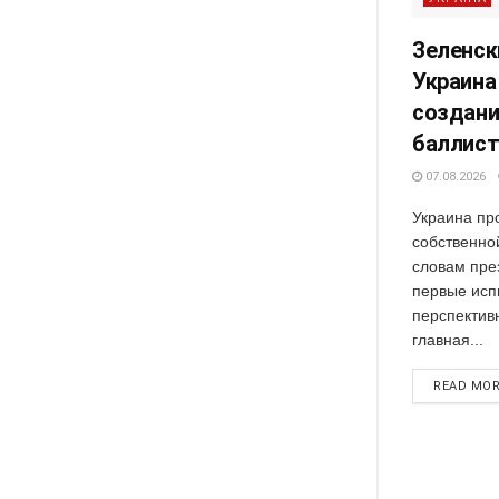
Зеленск
Украина
создани
баллист
07.08.2026
Украина пр
собственно
словам пре
первые исп
перспективн
главная...
READ MO