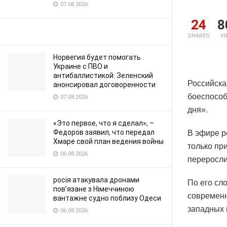
07.08.2026
24
8
SHARES
V
Норвегия будет помогать
Украине с ПВО и
антибаллистикой: Зеленский
Российска
анонсировал договоренности
боеспособ
07.08.2026
дня».
«Это первое, что я сделал», –
Федоров заявил, что передал
В эфире р
Хмаре свой план ведения войны
только пр
06.08.2026
переросли
росія атакувала дронами
По его сл
пов’язане з Німеччиною
современн
вантажне судно поблизу Одеси
западных 
06.08.2026