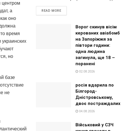
я центром
дат, а
READ MORE
 как оно
 должна
Ворог скинув вісім
керованих авіабомб
-то время
на Запоріжжя за
и украинских
півтори години:
бучают
одна людина
ся, но
загинула, ще 18 –
поранені
02.08.2026
ой базе
росія вдарила по
 отсутствие
Білгород-
ше не
Дністровському,
двоє постраждалих
04.08.2026
я
Військовий у СЗЧ
тлантический
кинув гранату в