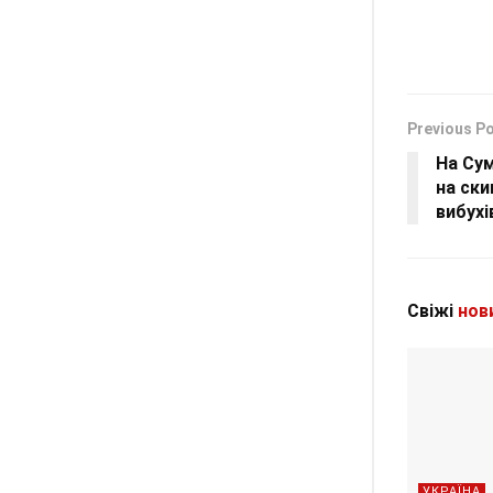
Previous P
На Сум
на ски
вибухі
Свіжі
нов
УКРАЇНА