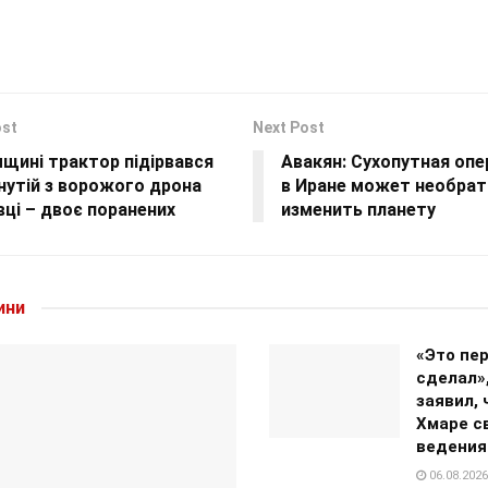
ost
Next Post
щині трактор підірвався
Авакян: Сухопутная оп
нутій з ворожого дрона
в Иране может необра
вці – двоє поранених
изменить планету
ини
«Это пер
сделал»
заявил, 
Хмаре с
ведения
06.08.2026