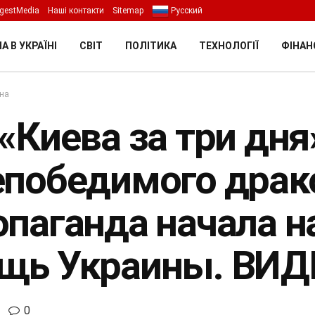
gestMedia
Наші контакти
Sitemap
Русский
А В УКРАЇНІ
СВІТ
ПОЛІТИКА
ТЕХНОЛОГІЇ
ФІНАН
їна
«Киева за три дня
епобедимого драк
опаганда начала н
щь Украины. ВИД
0