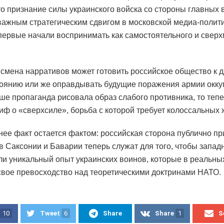
то признание силы украинского войска со стороны главных 
важным стратегическим сдвигом в московской медиа-полити
первые начали воспринимать как самостоятельного и свер
смена нарративов может готовить российское общество к 
оянию или же оправдывать будущие поражения армии окку
ше пропаганда рисовала образ слабого противника, то тепе
иф о «сверхсиле», борьба с которой требует колоссальных 
нее факт остается фактом: российская сторона публично пр
в Саксонии и Баварии теперь служат для того, чтобы запа
и уникальный опыт украинских воинов, которые в реальны
свое превосходство над теоретическими доктринами НАТО.
10
Tweet
6
Share
Share
1
S