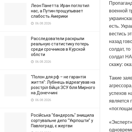
Пропаганд
Леон Панетта: Иран поглотил
военной т
нас, а Путин прощупывает
слабость Америки
украинска
06.08.2026
есть. Укр
вестись э
Расследователи раскрыли
назад гово
реальную статистику потерь
солдат, т
среди срочников в Курской
облсти
солдат НА
06.08.2026
скажу: ок
"Полон для рф – не гарантія
Такие зая
життя": Лубінець відреагував на
агрессора
розстріл бійця ЗСУ біля Мирного
на Донеччині
успехов н
06.08.2026
является 
«поглощае
Російська "бандероль" знищила
сортувальне депо "Укрпошти" у
«Эксперт»
Павлограді, є жертви
одновреме