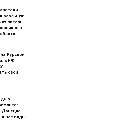
ователи
и реальную
ику потерь
рочников в
 облсти
на Курской
и: в РФ
ся
ать свой
 дыр
ремонта:
в Донецке
но нет воды