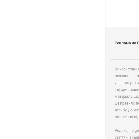
Реклама на 
Використання 
вказання акт
для пошукови
інформаційни
матеріалу, що
Це правило п
атрибуцію мат
ставлення від
Редакція dige
статтях, анал