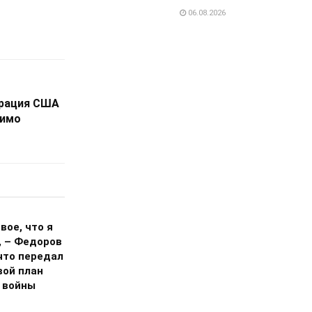
06.08.2026
ерация США
тимо
вое, что я
, – Федоров
что передал
вой план
 войны