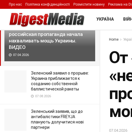
Про нас
Політика конфіденційності
Розмістити новину
Реклама на Di
LATEST
TRENDING
Filter
УКРАЇНА
ВІЙН
От «Киева за три дня» до
«непобедимого дракона»:
российская пропаганда начала
Home
Укра
нахваливать мощь Украины.
ВИДЕО
От 
07.04.2026
«н
Зеленский заявил о прорыве:
Украина приближается к
созданию собственной
пр
баллистической ракеты
07.08.2026
мо
Зеленський заявив, що до
антибалістики FREYJA
планують долучитися нові
партнери
07.04.2026