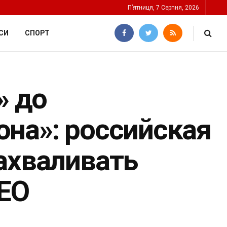
П’ятниця, 7 Серпня, 2026
СИ
СПОРТ
» до
она»: российская
ахваливать
ЕО