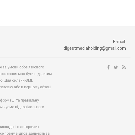
E-mail:
digestmediaholding@gmail.com
ше за умови обов’язкового
посилання має бути відкритим
ю. Для онлайн-ЗМІ,
аголовку або в першому абзаці
нформації та правильну
 очікуємо відповідального
викладені в авторських
есе повну відповідальність за