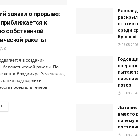
Расслед
ий заявил о прорыве:
раскрыл
 приближается к
статист
ю собственной
среди с
Курской
ической ракеты
06.08.2026
0
Годовщи
одвигается в создании
операци
й баллистической ракеты. По
пытают
зидента Владимира Зеленского,
перепис
ытания подтвердили
позор
ость проекта, а теперь
06.08.2026
RE
Латание
вместо 
почему 
постоян
06.08.2026