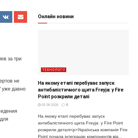
Онлайн новини
ев за три
ТЕХНОЛОГІЇ
ертов не
На якому етапі перебуває запуск
У уже давно
антибалістичного щита Freyja: у Fire
Point розкрили деталі
05.08.2026
0
ведения
На якому етапі перебуває запуск
 для
антибалістичного щита Freyja: у Fire Point
розкрили деталі<p>Українська компанія Fire
Point почала інтеграцію компонентів від...