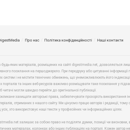
DigestMedia
Про нас
Політика конфіденційності
Наші контакти
будь-яких матеріалів, розміщених на сайті digestmedia.net, дозволяється ли
ивного посилання на першоджерело. При передруку або цитуванні інформації 
х систем і не містити технічних обмежень, що унеможливлюють його індексаці
х порталів та інших веб-ресурсів важливо розміщувати таке посилання у підз
б читачі могли швидко перейти до оригінальної публікації.
окликане захищати авторські права, забезпечувати прозорість використання і
еріалів, отриманих з нашого сайту. Ми цінуємо працю авторів і редакції, тому
 усіх, хто використовує наші тексти у професійних чи інформаційних цілях.
stmedia.net залишає за собою право не поділяти думки, позиції чи висновки, 
ітичних матеріалах, колонках або інших публікаціях на порталі. Кожен автор н