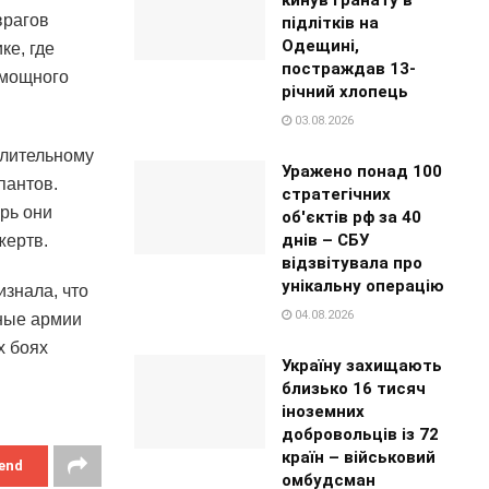
врагов
підлітків на
Одещині,
ке, где
постраждав 13-
хмощного
річний хлопець
03.08.2026
длительному
Уражено понад 100
пантов.
стратегічних
рь они
об'єктів рф за 40
днів – СБУ
жертв.
відзвітувала про
унікальну операцію
изнала, что
04.08.2026
дные армии
х боях
Україну захищають
близько 16 тисяч
іноземних
добровольців із 72
країн – військовий
end
омбудсман