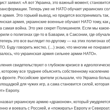
ист заявил: «А вот Украина, это важный момент, становитс
рансформации. Теперь уже не НАТО обучает украинских сол
я армия. Это горький вывод, но придется воспринимать так,
аинская армия, украинские военные обучают НАТО тому, как
та самая война. Это уже секрет Полишинеля. Если мы какое
рили о полигонах где-то в Баварии, в Саксонии, где обучал
о теперь это все выглядит по-другому — на этих полигонах о
ТО. Буду говорить жестко, (…) знаю, что многим не понравит
азалось, что украинская армия сильнее армии НАТО».
вления свидетельствуют о глубоком кризисе в идеологическ
, которому все труднее объяснять собственному населению
а фронте. Российские зрители услышали, что Украина боль
площадкой для чужих игр, а сама становится силой, которая
т» Европу.
назвал украинскую армию «драконом», который умудряетс
нно и воевать с Россией, и «пожирать» Европу и Североа