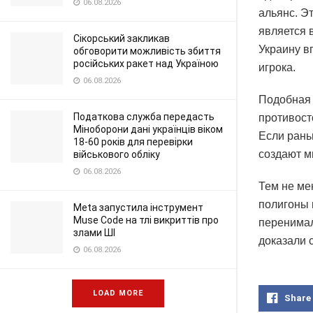
06.08.2026
альянс. Э
является 
Сікорський закликав
Украину в
обговорити можливість збиття
російських ракет над Україною
игрока.
06.08.2026
Подобная 
Податкова служба передасть
противост
Міноборони дані українців віком
Если рань
18-60 років для перевірки
создают м
військового обліку
06.08.2026
Тем не ме
полигоны 
Meta запустила інструмент
Muse Code на тлі викриттів про
перенимал
злами ШІ
доказали 
06.08.2026
LOAD MORE
Share