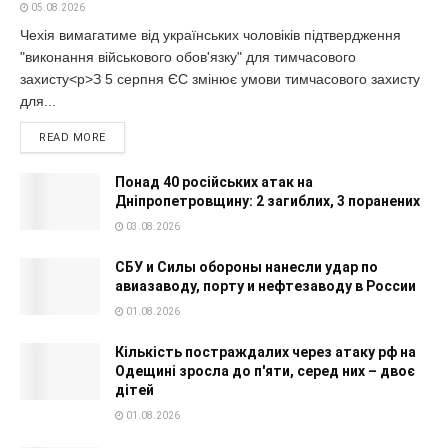
05.08.2026
Чехія вимагатиме від українських чоловіків підтвердження
"виконання військового обов'язку" для тимчасового
захисту<p>З 5 серпня ЄС змінює умови тимчасового захисту
для...
READ MORE
Понад 40 російських атак на
Дніпропетровщину: 2 загиблих, 3 поранених
03.08.2026
СБУ и Силы обороны нанесли удар по
авиазаводу, порту и нефтезаводу в России
01.08.2026
Кількість постраждалих через атаку рф на
Одещині зросла до п'яти, серед них – двоє
дітей
01.08.2026