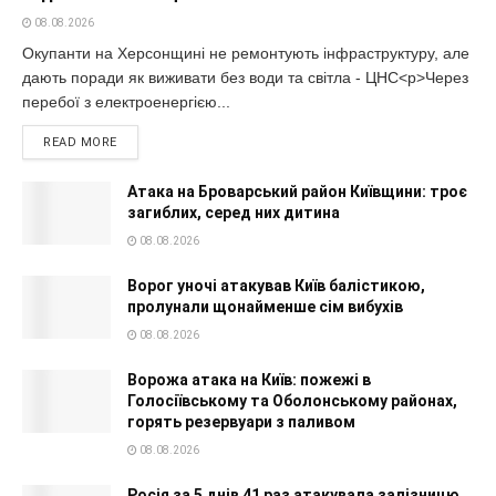
08.08.2026
Окупанти на Херсонщині не ремонтують інфраструктуру, але
дають поради як виживати без води та світла - ЦНС<p>Через
перебої з електроенергією...
READ MORE
Атака на Броварський район Київщини: троє
загиблих, серед них дитина
08.08.2026
Ворог уночі атакував Київ балістикою,
пролунали щонайменше сім вибухів
08.08.2026
Ворожа атака на Київ: пожежі в
Голосіївському та Оболонському районах,
горять резервуари з паливом
08.08.2026
Росія за 5 днів 41 раз атакувала залізницю,