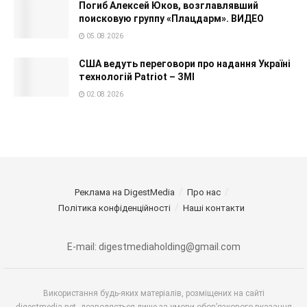
Погиб Алексей Юков, возглавлявший
поисковую группу «Плацдарм». ВИДЕО
05.08.2026
США ведуть переговори про надання Україні
технологій Patriot – ЗМІ
02.08.2026
Реклама на DigestMedia
Про нас
Політика конфіденційності
Наші контакти
E-mail: digestmediaholding@gmail.com
Використання будь-яких матеріалів, розміщених на сайті
digestmedia.net, дозволяється лише за умови обов’язкового вказання