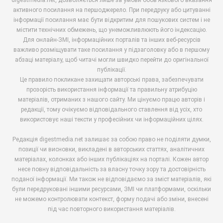
активного посилання на першоджерело. При передруку або цитуванні
інформації посилання має бути відкритим для пошукових систем і не
містити технічних обмежень, що унеможливлюють його індексацію.
Для онлайн-ЗМІ, інформаційних порталів та інших веб-ресурсів
важливо розміщувати таке посилання у підзаголовку або в першому
абзаці матеріалу, щоб читачі могли швидко перейти до оригінальної
публікації.
Це правило покликане захищати авторські права, забезпечувати
прозорість використання інформації та правильну атрибуцію
матеріалів, отриманих з нашого сайту. Ми цінуємо працю авторів і
редакції, тому очікуємо відповідального ставлення від усіх, хто
використовує наші тексти у професійних чи інформаційних цілях.
Редакція digestmedia.net залишає за собою право не поділяти думки,
позиції чи висновки, викладені в авторських статтях, аналітичних
матеріалах, колонках або інших публікаціях на порталі. Кожен автор
несе повну відповідальність за власну точку зору та достовірність
поданої інформації. Ми також не відповідаємо за зміст матеріалів, які
були передруковані іншими ресурсами, ЗМІ чи платформами, оскільки
не можемо контролювати контекст, форму подачі або зміни, внесені
під час повторного використання матеріалів.