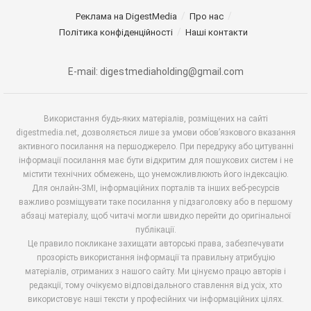
Реклама на DigestMedia
Про нас
Політика конфіденційності
Наші контакти
E-mail: digestmediaholding@gmail.com
Використання будь-яких матеріалів, розміщених на сайті
digestmedia.net, дозволяється лише за умови обов’язкового вказання
активного посилання на першоджерело. При передруку або цитуванні
інформації посилання має бути відкритим для пошукових систем і не
містити технічних обмежень, що унеможливлюють його індексацію.
Для онлайн-ЗМІ, інформаційних порталів та інших веб-ресурсів
важливо розміщувати таке посилання у підзаголовку або в першому
абзаці матеріалу, щоб читачі могли швидко перейти до оригінальної
публікації.
Це правило покликане захищати авторські права, забезпечувати
прозорість використання інформації та правильну атрибуцію
матеріалів, отриманих з нашого сайту. Ми цінуємо працю авторів і
редакції, тому очікуємо відповідального ставлення від усіх, хто
використовує наші тексти у професійних чи інформаційних цілях.