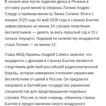
В начале мая после падения дрона в Резекне в
отставку ушли министр обороны Латвии Андрис
Спрудс и премьер-министр Эвика Силиня. Всего с
января 2025 года по май 2026 года в странах Балтии
зафиксировано не менее 24 случаев появления
беспилотников — девять за весь прошлый год и 15 с
начала текущего. Лидером по количеству инцидентов
стала Латвия — не менее 12.
Глава МИД Украины Андрей Сибига заявлял, что
инциденты с дронами в странах Балтии являются
следствием действий российской радиоэлектронной
борьбы, которая намеренно отклоняет украинские
беспилотники от целей в России. Он предлагал
направить в балтийские государства украинских
специалистов для предотвращения подобных
случаев. Россия, в свою очередь, обвиняла страны
Балтии в предоставлении своего воздушного