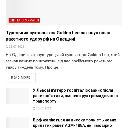
ВІЙНА В УКРАЇНІ
Турецький суховантаж Golden Leo затонув після
ракетного удару рф на Одещині
26.07.2026
На Одещині затонув турецький суховантаж Golden Leo, який
зазнав важких пошкоджень під час російського ракетного
удару тиждень тому. Про це...
READ MORE
У Львові п'ятеро госпіталізованих після
ракетної атаки, змінено рух громадського
транспорту
30.07.2026
В рф жаліються на високу точність нових
крилатих ракет AGM-188A, які ймовірно