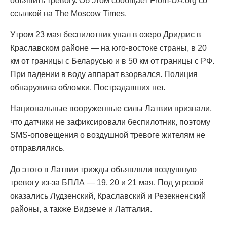
объявить тревогу. Об этом сообщает From-UA.org со
ссылкой на The Moscow Times.
Утром 23 мая беспилотник упал в озеро Дридзис в
Краславском районе — на юго-востоке страны, в 20
км от границы с Беларусью и в 50 км от границы с РФ.
При падении в воду аппарат взорвался. Полиция
обнаружила обломки. Пострадавших нет.
Национальные вооруженные силы Латвии признали,
что датчики не зафиксировали беспилотник, поэтому
SMS-оповещения о воздушной тревоге жителям не
отправлялись.
До этого в Латвии трижды объявляли воздушную
тревогу из-за БПЛА — 19, 20 и 21 мая. Под угрозой
оказались Лудзенский, Краславский и Резекненский
районы, а также Видземе и Латгалия.