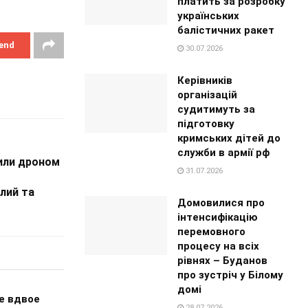
платить за розробку
українських
балістичних ракет
end
30.07.2026
Керівників
організацій
судитимуть за
підготовку
кримських дітей до
служби в армії рф
рили дроном
31.07.2026
блий та
Домовилися про
інтенсифікацію
перемовного
процесу на всіх
рівнях – Буданов
про зустріч у Білому
домі
е вдвое
28.07.2026