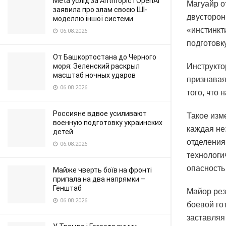
Meta услід за Anthropic і OpenAI
Магуайр о
заявила про злам своєю ШІ-
двусторон
моделлю іншої системи
«инстинкт
06.08.2026
подготовк
От Башкортостана до Черного
моря: Зеленский раскрыл
Инструкто
масштаб ночных ударов
признавая
06.08.2026
того, что
Россияне вдвое усиливают
Такое изм
военную подготовку украинских
каждая не
детей
отделения
06.08.2026
технологи
опасность
Майже чверть боїв на фронті
припала на два напрямки –
Генштаб
Майор рез
06.08.2026
боевой го
заставляя