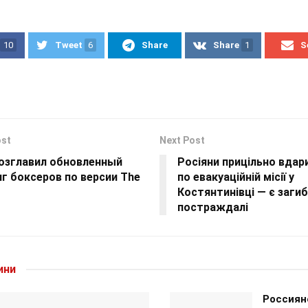
10
Tweet
6
Share
Share
1
S
ost
Next Post
возглавил обновленный
Росіяни прицільно вда
г боксеров по версии The
по евакуаційній місії у
Костянтинівці — є заги
постраждалі
ини
Россиян