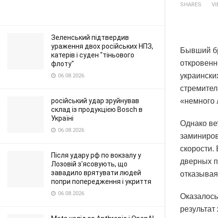
SHARES
V
Зеленський підтвердив
ураження двох російських НПЗ,
Бывший бр
катерів і суден "тіньового
откровенн
флоту"
украински
06.08.2026
стремител
російський удар зруйнував
«немного 
склад із продукцією Bosch в
Україні
Однако ве
06.08.2026
заминиров
скорости.
Після удару рф по вокзалу у
дверных п
Лозовій з'ясовують, що
завадило врятувати людей
отказывая
попри попередження і укриття
06.08.2026
Оказалось
результат