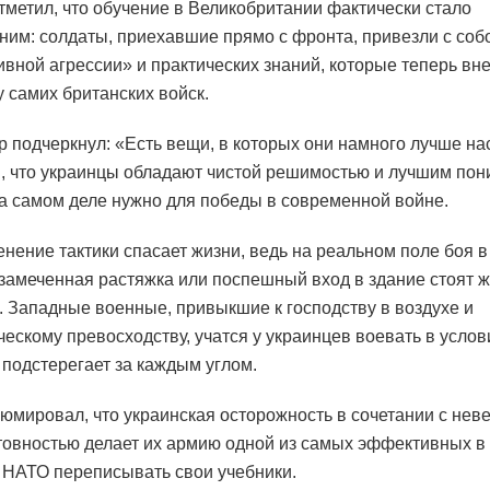
тметил, что обучение в Великобритании фактически стало
ним: солдаты, приехавшие прямо с фронта, привезли с соб
ивной агрессии» и практических знаний, которые теперь вн
у самих британских войск.
р подчеркнул: «Есть вещи, в которых они намного лучше нас
, что украинцы обладают чистой решимостью и лучшим по
 на самом деле нужно для победы в современной войне.
енение тактики спасает жизни, ведь на реальном поле боя в
замеченная растяжка или поспешный вход в здание стоят ж
. Западные военные, привыкшие к господству в воздухе и
ческому превосходству, учатся у украинцев воевать в услови
 подстерегает за каждым углом.
юмировал, что украинская осторожность в сочетании с нев
товностью делает их армию одной из самых эффективных в
 НАТО переписывать свои учебники.