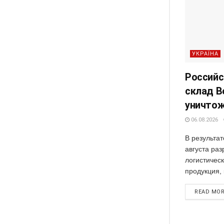
УКРАЇНА
Российс
склад B
уничто
06.08.2026
В результат
августа ра
логистическ
продукция, 
READ MO