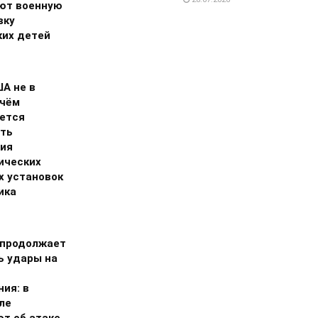
ют военную
вку
ких детей
А не в
 чём
ется
ть
ия
ических
х установок
ика
 продолжает
ь удары на
ия: в
ле