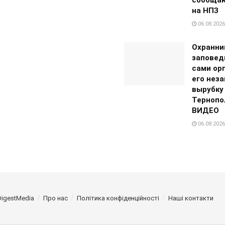
сообщаю
на НПЗ
06.08.2026
Охранни
заповед
сами ор
его нез
вырубку
Тернопо
ВИДЕО
06.08.2026
DigestMedia
Про нас
Політика конфіденційності
Наші контакти