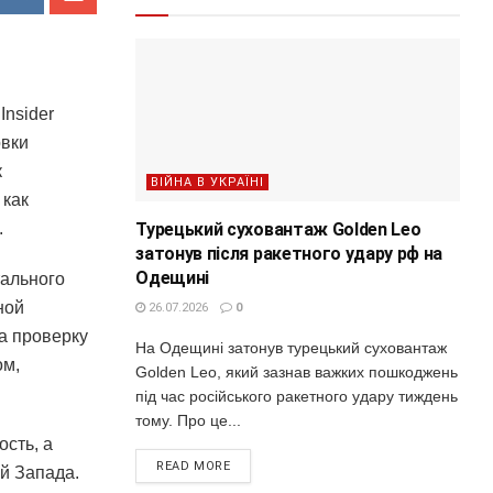
Insider
овки
к
ВІЙНА В УКРАЇНІ
 как
Турецький суховантаж Golden Leo
.
затонув після ракетного удару рф на
Одещині
тального
ной
26.07.2026
0
а проверку
На Одещині затонув турецький суховантаж
ом,
Golden Leo, який зазнав важких пошкоджень
під час російського ракетного удару тиждень
тому. Про це...
ость, а
READ MORE
ий Запада.