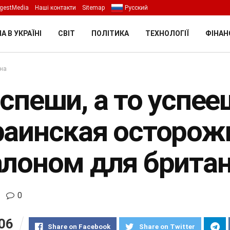
gestMedia
Наші контакти
Sitemap
Русский
А В УКРАЇНІ
СВІТ
ПОЛІТИКА
ТЕХНОЛОГІЇ
ФІНАН
їна
спеши, а то успее
раинская осторож
алоном для британ
0
06
Share on Facebook
Share on Twitter