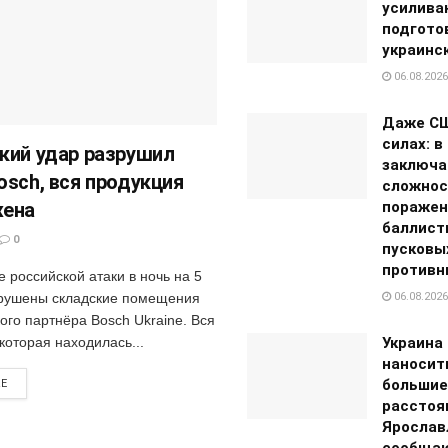
усилива
подгото
украинс
06.08.2026
Даже СШ
силах: в
кий удар разрушил
заключа
osch, вся продукция
сложнос
жена
поражен
баллист
0
пусковы
противн
е российской атаки в ночь на 5
зрушены складские помещения
06.08.2026
ого партнёра Bosch Ukraine. Вся
которая находилась...
Украина
наносит
большие
RE
расстоян
Ярослав