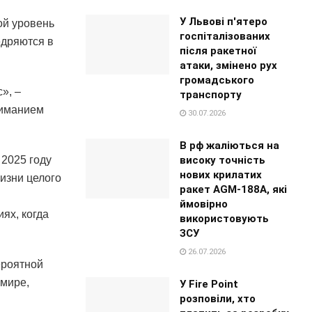
У Львові п'ятеро
ой уровень
госпіталізованих
едряются в
після ракетної
атаки, змінено рух
громадського
», –
транспорту
ниманием
30.07.2026
В рф жаліються на
високу точність
 2025 году
нових крилатих
изни целого
ракет AGM-188A, які
ймовірно
ях, когда
використовують
ЗСУ
26.07.2026
ероятной
 мире,
У Fire Point
розповіли, хто