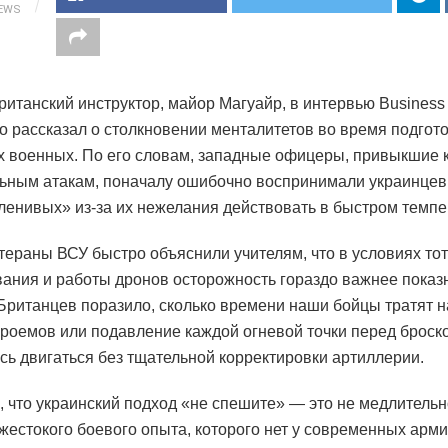
IEWS
итанский инструктор, майор Магуайр, в интервью Business 
о рассказал о столкновении менталитетов во время подгот
х военных. По его словам, западные офицеры, привыкшие 
ьным атакам, поначалу ошибочно воспринимали украинцев
ленивых» из-за их нежелания действовать в быстром темпе
тераны ВСУ быстро объяснили учителям, что в условиях то
ания и работы дронов осторожность гораздо важнее показ
 Британцев поразило, сколько времени наши бойцы тратят н
роемов или подавление каждой огневой точки перед броск
сь двигаться без тщательной корректировки артиллерии.
, что украинский подход «не спешите» — это не медлительн
 жестокого боевого опыта, которого нет у современных арм