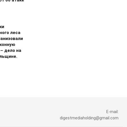
т об атаке
ки
ного леса
ганизовали
аконную
 – дело на
льщине.
E-mail:
digestmediaholding@gmail.com