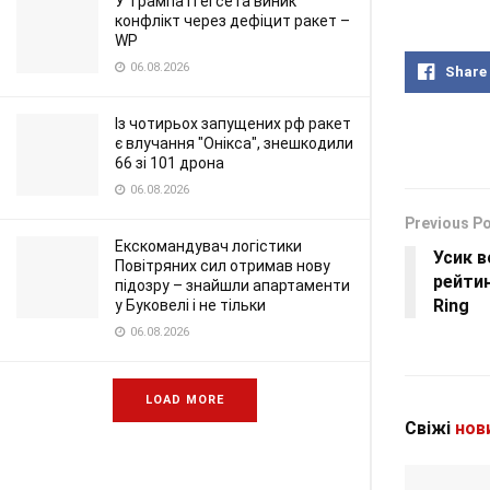
У Трампа і Гегсета виник
конфлікт через дефіцит ракет –
WP
06.08.2026
Share
Із чотирьох запущених рф ракет
є влучання "Онікса", знешкодили
66 зі 101 дрона
06.08.2026
Previous P
Екскомандувач логістики
Усик 
Повітряних сил отримав нову
рейтин
підозру – знайшли апартаменти
Ring
у Буковелі і не тільки
06.08.2026
LOAD MORE
Свіжі
нов