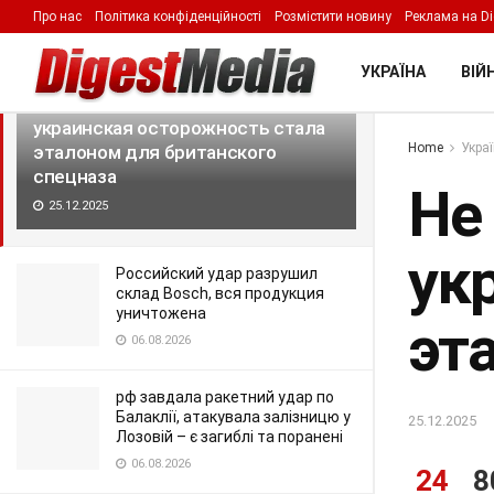
Про нас
Політика конфіденційності
Розмістити новину
Реклама на Di
LATEST
TRENDING
Filter
УКРАЇНА
ВІЙН
Не спеши, а то успеешь: как
украинская осторожность стала
Home
Укра
эталоном для британского
спецназа
Не 
25.12.2025
ук
Российский удар разрушил
склад Bosch, вся продукция
уничтожена
эт
06.08.2026
рф завдала ракетний удар по
Балаклії, атакувала залізницю у
25.12.2025
Лозовій – є загиблі та поранені
06.08.2026
24
8