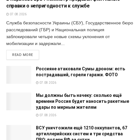
справки о непригодности к службе
07.08.2026
Служба безопасности Украины (СБУ), Государственное бюро
расследований (ГБР) и Национальная полиция
заблокировали четыре новые схемы уклонения от
мобилизации и задержали...
READ MORE
Россияне атаковали Сумы дроном: есть
пострадавший, горели гаражи. ФОТО
07.08.2026
Мы должны быть начеку: сколько ещё
времени Россия будет наносить ракетные
удары по мирным жителям
07.08.2026
ВСУ уничтожили ещё 1210 оккупантов, 67
артиллерийских систем и три средства
ПВО: потери РФ за сутки