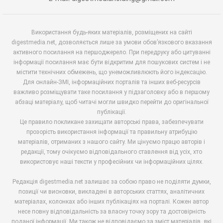
Використання будь-яких матеріалів, розміщених на сайті
digestmedia.net, дозволяється лише за умови обов’язкового вказання
активного посилання на першоджерело. При передруку або цитуванні
інформації посилання має бути відкритим для пошукових систем і не
містити технічних обмежень, що унеможливлюють його індексацію.
Для онлайн-ЗМІ, інформаційних порталів та інших веб-ресурсів
важливо розміщувати таке посилання у підзаголовку або в першому
абзаці матеріалу, щоб читачі могли швидко перейти до оригінальної
публікації.
Це правило покликане захищати авторські права, забезпечувати
прозорість використання інформації та правильну атрибуцію
матеріалів, отриманих з нашого сайту. Ми цінуємо працю авторів і
редакції, тому очікуємо відповідального ставлення від усіх, хто
використовує наші тексти у професійних чи інформаційних цілях.
Редакція digestmedia.net залишає за собою право не поділяти думки,
позиції чи висновки, викладені в авторських статтях, аналітичних
матеріалах, колонках або інших публікаціях на порталі. Кожен автор
несе повну відповідальність за власну точку зору та достовірність
поданої інформації. Ми також не відповідаємо за зміст матеріалів, які