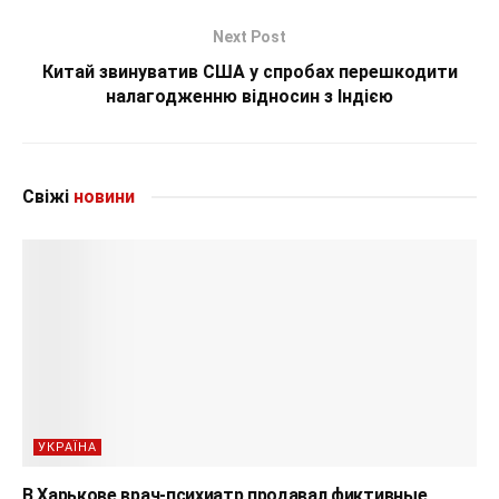
Next Post
Китай звинуватив США у спробах перешкодити
налагодженню відносин з Індією
Свіжі
новини
УКРАЇНА
В Харькове врач-психиатр продавал фиктивные