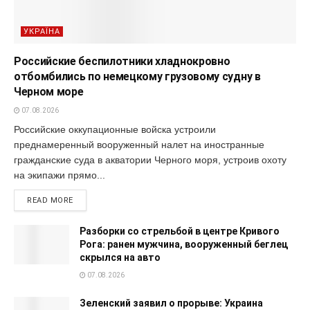
УКРАЇНА
Российские беспилотники хладнокровно
отбомбились по немецкому грузовому судну в
Черном море
07.08.2026
Российские оккупационные войска устроили
преднамеренный вооруженный налет на иностранные
гражданские суда в акватории Черного моря, устроив охоту
на экипажи прямо...
READ MORE
Разборки со стрельбой в центре Кривого
Рога: ранен мужчина, вооруженный беглец
скрылся на авто
07.08.2026
Зеленский заявил о прорыве: Украина