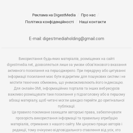
Реклама на DigestMedia
Про нас
Політика конфіденційності
Наші контакти
E-mail: digestmediaholding@gmail.com
Використання будь-яких матеріалів, розміщених на сайті
digestmedia.net, дозволяється лише за умови обов’язкового вказання
активного посилання на першоджерело. При передруку або цитуванні
інформації посилання має бути відкритим для пошукових систем і не
містити технічних обмежень, що унеможливлюють його індексацію.
Для онлайн-ЗМІ, інформаційних порталів та інших веб-ресурсів
важливо розміщувати таке посилання у підзаголовку або в першому
абзаці матеріалу, щоб читачі могли швидко перейти до оригінальної
публікації.
Це правило покликане захищати авторські права, забезпечувати
прозорість використання інформації та правильну атрибуцію
матеріалів, отриманих з нашого сайту. Ми цінуємо працю авторів і
редакції, тому очікуємо відповідального ставлення від усіх, хто