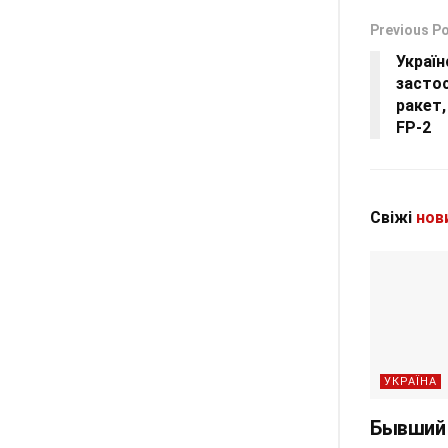
Previous P
Україн
засто
ракет,
FP-2
Свіжі
нов
УКРАЇНА
Бывший