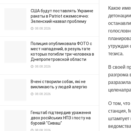
Какое име
США будут поставлять Украине
детонации
ракеты в Patriot ежемесячно:
Зеленский назвал проблему
останавли
08.08.2026
голословн
планирова
Полиция опубликовала ФОТО с
утруждая 
мест нападений, в результате
тезиса.
которых погибли три человека в
Днепропетровской области
08.08.2026
В своей п
разгрома 
Вчені створили собак, які не
разразила
викликають у людей алергію
целенапра
08.08.2026
О том, чт
станция, 
Генштаб підтвердив ураження
двох російських НПЗ і посту на
штампует 
буровій "Сиваш"
ведомства
08.08.2026