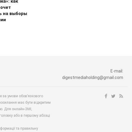
ка»: как
хочет
ь на выборы
нии
E-mail:
digestmediaholding@gmail.com
ше за умови обов’язкового
посилання має бути відкритим
ю. Для онлайн-ЗМІ,
аголовку або в першому абзаці
нформації та правильну