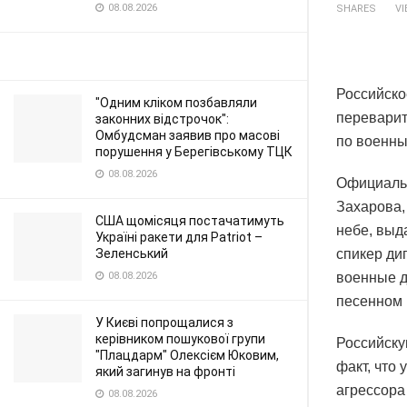
08.08.2026
SHARES
V
Российско
"Одним кліком позбавляли
переварит
законних відстрочок":
Омбудсман заявив про масові
по военны
порушення у Берегівському ТЦК
08.08.2026
Официальн
Захарова,
США щомісяця постачатимуть
небе, выд
Україні ракети для Patriot –
Зеленський
спикер ди
08.08.2026
военные д
песенном 
У Києві попрощалися з
керівником пошукової групи
Российску
"Плацдарм" Олексієм Юковим,
факт, что
який загинув на фронті
агрессора
08.08.2026