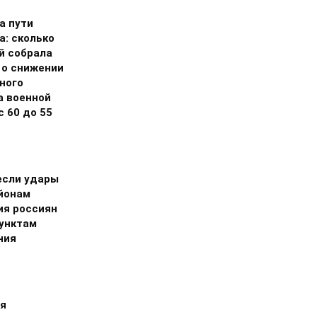
а пути
а: сколько
й собрала
 о снижении
ного
а военной
 60 до 55
если удары
айонам
ия россиян
пунктам
ния
и
я