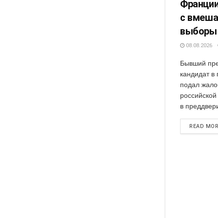
Франции
с вмеша
выборы
08.08.2026
Бывший пре
кандидат в
подал жало
российской
в преддвери
READ MO