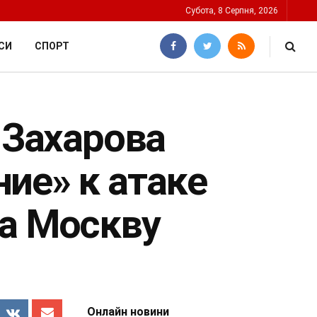
Субота, 8 Серпня, 2026
СИ
СПОРТ
 Захарова
ие» к атаке
на Москву
Онлайн новини