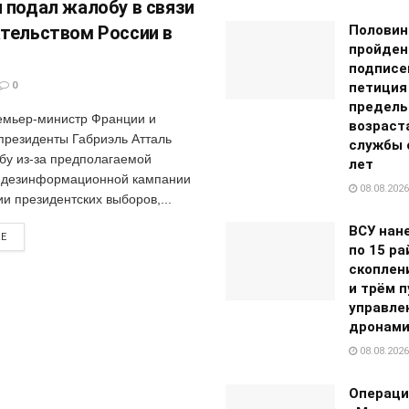
 подал жалобу в связи
тельством России в
Половин
пройден
подписе
0
петиция
предель
мьер-министр Франции и
возраст
 президенты Габриэль Атталь
службы с
бу из-за предполагаемой
лет
 дезинформационной кампании
08.08.2026
и президентских выборов,...
ВСУ нан
RE
по 15 р
скоплен
и трём 
управле
дронам
08.08.2026
Операци