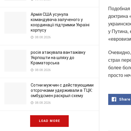
Подобная 
Армія США усунула
доктрина 
командувача залученого у
украинско
координації підтримки Україні
корпусу
у Путина,
08.08.2026
«евровизи
росія атакувала вантажівку
Очевидно,
Укрпошти на шляху до
страх пер
Краматорська
более бол
08.08.2026
просто не
Сотни мужчин с действующими
отсрочками удерживали в ТЦК:
омбудсмен раскрыл схему
Share
08.08.2026
LOAD MORE