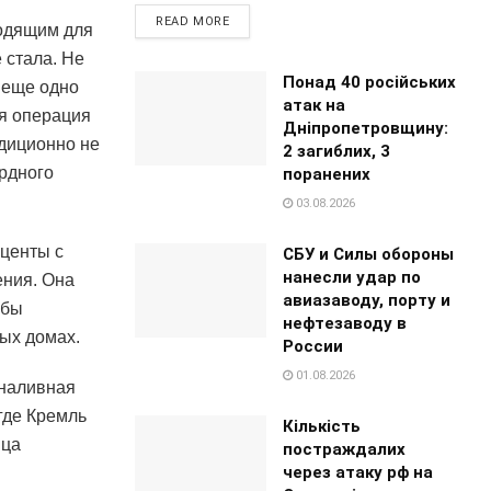
READ MORE
ходящим для
 стала. Не
Понад 40 російських
 еще одно
атак на
ая операция
Дніпропетровщину:
адиционно не
2 загиблих, 3
урдного
поранених
03.08.2026
центы с
СБУ и Силы обороны
нанесли удар по
ения. Она
авиазаводу, порту и
обы
нефтезаводу в
ых домах.
России
01.08.2026
 наливная
где Кремль
Кількість
ица
постраждалих
через атаку рф на