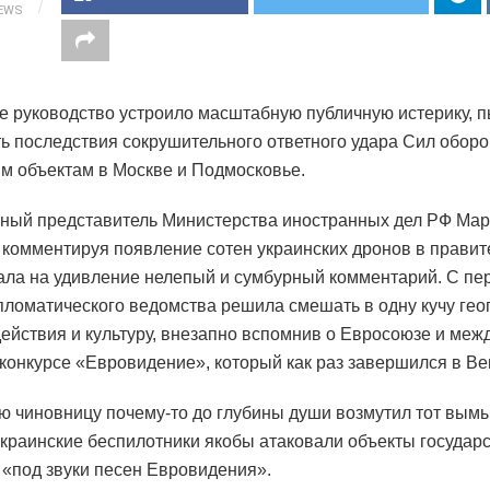
IEWS
е руководство устроило масштабную публичную истерику, 
ь последствия сокрушительного ответного удара Сил обор
м объектам в Москве и Подмосковье.
ый представитель Министерства иностранных дел РФ Ма
 комментируя появление сотен украинских дронов в прави
ала на удивление нелепый и сумбурный комментарий. С пе
пломатического ведомства решила смешать в одну кучу гео
ействия и культуру, внезапно вспомнив о Евросоюзе и ме
конкурсе «Евровидение», который как раз завершился в Ве
ю чиновницу почему-то до глубины души возмутил тот вы
 украинские беспилотники якобы атаковали объекты государс
 «под звуки песен Евровидения».