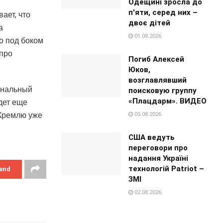
Одещині зросла до
п'яти, серед них –
ает, что
двоє дітей
а
01.08.2026
о под боком
 про
Погиб Алексей
Юков,
возглавлявший
анальный
поисковую группу
«Плацдарм». ВИДЕО
дет еще
05.08.2026
 Кремлю уже
США ведуть
переговори про
надання Україні
технологій Patriot –
end
ЗМІ
02.08.2026