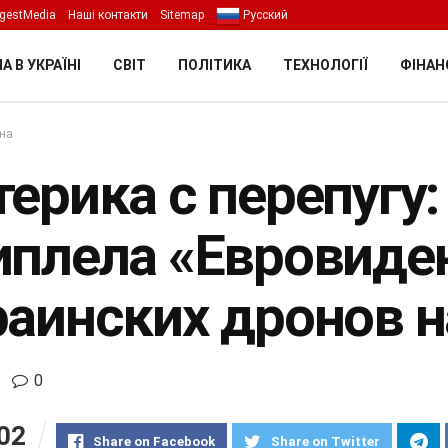
gestMedia
Наші контакти
Sitemap
Русский
А В УКРАЇНІ
СВІТ
ПОЛІТИКА
ТЕХНОЛОГІЇ
ФІНАН
їна
терика с перепугу:
иплела «Евровиден
раинских дронов 
0
02
Share on Facebook
Share on Twitter