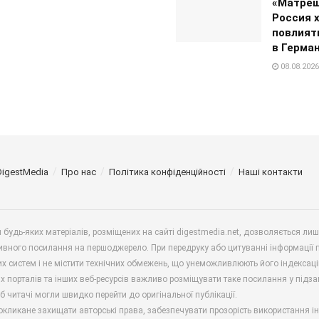
«Матреш
Россия 
повлият
в Герма
08.08.2026
DigestMedia
Про нас
Політика конфіденційності
Наші контакти
будь-яких матеріалів, розміщених на сайті digestmedia.net, дозволяється ли
ивного посилання на першоджерело. При передруку або цитуванні інформації 
х систем і не містити технічних обмежень, що унеможливлюють його індексаці
х порталів та інших веб-ресурсів важливо розміщувати таке посилання у підз
б читачі могли швидко перейти до оригінальної публікації.
окликане захищати авторські права, забезпечувати прозорість використання і