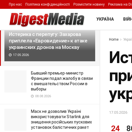
Про нас
Політика конфіденційності
Розмістити новину
Реклама на Di
LATEST
TRENDING
Filter
УКРАЇНА
ВІЙН
Истерика с перепугу: Захарова
Home
Укра
приплела «Евровидение» к атаке
украинских дронов на Москву
Ис
17.05.2026
пр
Бывший премьер-министр
Франции подал жалобу в связи
с вмешательством России в
ук
выборы
08.08.2026
Маск не дозволив Україні
17.05.2026
використовувати Starlink для
знищення російських пускових
24
8
установок балістичних ракет