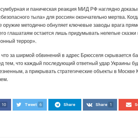
сумбурная и паническая реакция МИД РФ наглядно доказыв
«безопасного тыла» для россиян окончательно мертва. Когд
е оружие методично обнуляет ключевые заводы врага прям
 его глашатаям остается лишь придумывать нелепые сказки
онный террор».
 что за ширмой обвинений в адрес Брюсселя скрывается б
ед тем, что каждый последующий ответный удар Украины бу
езненным, а прикрывать стратегические объекты в Москве
чем.
10
Tweet
6
Share
Share
1
S