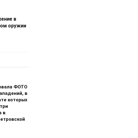
ение в
ном оружии
овала ФОТО
ападений, в
ате которых
 три
а в
етровской