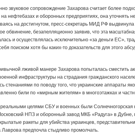
нно звуковое сопровождение Захарова считает более под
 на нефтебазах и оборонных предприятиях, она уточнять не
ваясь на достигнутом, пресс-секретарь МИД РФ выдвинула
ое обвинение, безапелляционно заявив, что эта масштабн
лась и осуществлялась исключительно «за деньги ЕС», тр
себя поиском хотя бы каких-то доказательств для этого абс
ривычной лживой манере Захарова попыталась сместить ак
военной инфраструктуры на страдания гражданского насел
сь стенаниями по поводу того, что украинские аппараты як
вленно били по «мирным жителям» в многоэтажках и частн
о реальными целями СБУ и военных были Солнечногорская
Московский НПЗ и оборонный завод МКБ «Радуга» в Дубне, 
крылатые ракеты для убийства украинцев, представительн
 Лаврова предпочла стыдливо промолчать.