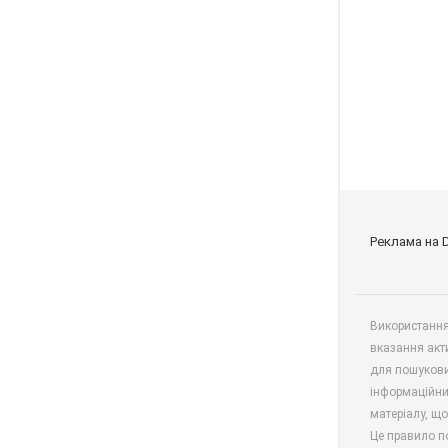
Реклама на 
Використання 
вказання акт
для пошукови
інформаційни
матеріалу, що
Це правило п