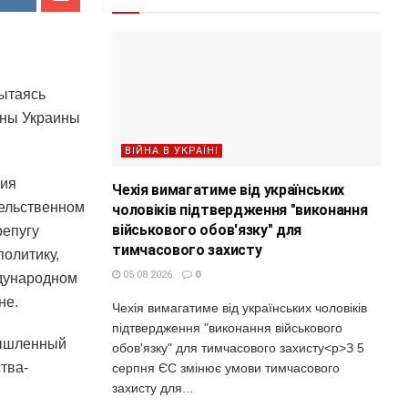
пытаясь
оны Украины
ВІЙНА В УКРАЇНІ
рия
Чехія вимагатиме від українських
тельственном
чоловіків підтвердження "виконання
військового обов'язку" для
репугу
тимчасового захисту
политику,
05.08.2026
0
ждународном
не.
Чехія вимагатиме від українських чоловіків
підтвердження "виконання військового
мышленный
обов'язку" для тимчасового захисту<p>З 5
тва-
серпня ЄС змінює умови тимчасового
захисту для...