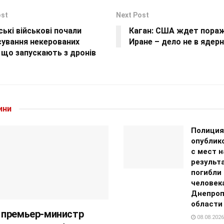
ost
Next Post
ські військові почали
Каган: США ждет пораж
сування некерованих
Иране – дело не в ядер
 що запускають з дронів
ини
Полиция
опублик
с мест н
результ
погибли
человек
Днепроп
области
 премьер-министр
08.08.2026