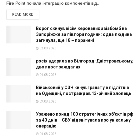
Fire Point почала інтеграцію компонентів від...
READ MORE
Ворог скинув вісім керованих авіабомб на
Запоріжжя за півтори години: одна людина
загинула, ще 18 – поранені
02.08.2026
росія вдарила по Білгород-Дністровському,
двоє постраждалих
04.08.2026
Військовий у СЗЧ кинув гранату в підлітків
на Одещині, постраждав 13-річний хлопець
03.08.2026
Уражено понад 100 стратегічних об'єктів рф
за 40 днів – СБУ відзвітувала про унікальну
операцію
04.08.2026