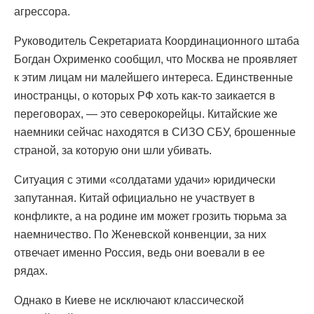
агрессора.
Руководитель Секретариата Координационного штаба
Богдан Охрименко сообщил, что Москва не проявляет
к этим лицам ни малейшего интереса. Единственные
иностранцы, о которых РФ хоть как-то заикается в
переговорах, — это северокорейцы. Китайские же
наемники сейчас находятся в СИЗО СБУ, брошенные
страной, за которую они шли убивать.
Ситуация с этими «солдатами удачи» юридически
запутанная. Китай официально не участвует в
конфликте, а на родине им может грозить тюрьма за
наемничество. По Женевской конвенции, за них
отвечает именно Россия, ведь они воевали в ее
рядах.
Однако в Киеве не исключают классической