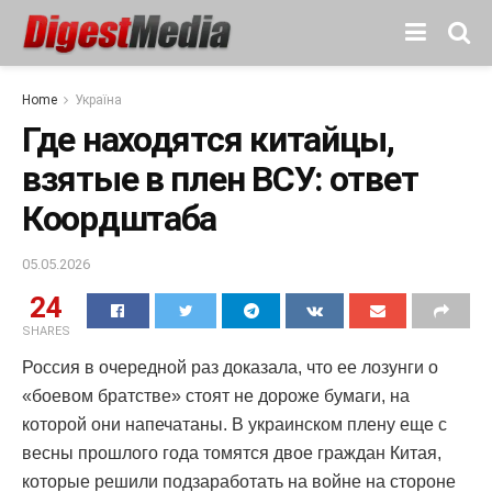
Home
Україна
Где находятся китайцы,
взятые в плен ВСУ: ответ
Коордштаба
05.05.2026
24
SHARES
Россия в очередной раз доказала, что ее лозунги о
«боевом братстве» стоят не дороже бумаги, на
которой они напечатаны. В украинском плену еще с
весны прошлого года томятся двое граждан Китая,
которые решили подзаработать на войне на стороне