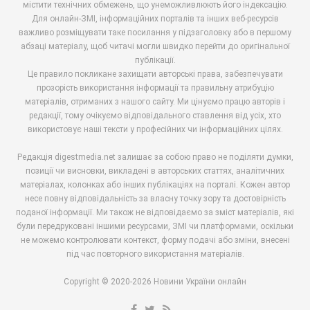
містити технічних обмежень, що унеможливлюють його індексацію.
Для онлайн-ЗМІ, інформаційних порталів та інших веб-ресурсів
важливо розміщувати таке посилання у підзаголовку або в першому
абзаці матеріалу, щоб читачі могли швидко перейти до оригінальної
публікації.
Це правило покликане захищати авторські права, забезпечувати
прозорість використання інформації та правильну атрибуцію
матеріалів, отриманих з нашого сайту. Ми цінуємо працю авторів і
редакції, тому очікуємо відповідального ставлення від усіх, хто
використовує наші тексти у професійних чи інформаційних цілях.
Редакція digestmedia.net залишає за собою право не поділяти думки,
позиції чи висновки, викладені в авторських статтях, аналітичних
матеріалах, колонках або інших публікаціях на порталі. Кожен автор
несе повну відповідальність за власну точку зору та достовірність
поданої інформації. Ми також не відповідаємо за зміст матеріалів, які
були передруковані іншими ресурсами, ЗМІ чи платформами, оскільки
не можемо контролювати контекст, форму подачі або зміни, внесені
під час повторного використання матеріалів.
Copyright © 2020-2026 Новини України онлайн