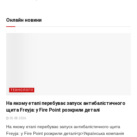
Онлайн новини
ТЕХНОЛОГІЇ
На якому етапі перебуває запуск антибалістичного
щита Freyja: у Fire Point розкрили деталі
05.08.2026
На якому етапі перебуває запуск антибалістичного щита
Freyja: у Fire Point розкрили деталі<p>Українська компанія