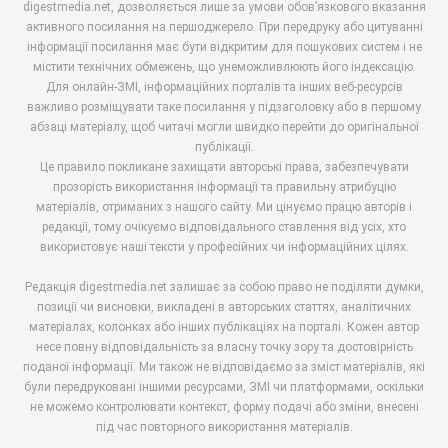
digestmedia.net, дозволяється лише за умови обов’язкового вказання
активного посилання на першоджерело. При передруку або цитуванні
інформації посилання має бути відкритим для пошукових систем і не
містити технічних обмежень, що унеможливлюють його індексацію.
Для онлайн-ЗМІ, інформаційних порталів та інших веб-ресурсів
важливо розміщувати таке посилання у підзаголовку або в першому
абзаці матеріалу, щоб читачі могли швидко перейти до оригінальної
публікації.
Це правило покликане захищати авторські права, забезпечувати
прозорість використання інформації та правильну атрибуцію
матеріалів, отриманих з нашого сайту. Ми цінуємо працю авторів і
редакції, тому очікуємо відповідального ставлення від усіх, хто
використовує наші тексти у професійних чи інформаційних цілях.
Редакція digestmedia.net залишає за собою право не поділяти думки,
позиції чи висновки, викладені в авторських статтях, аналітичних
матеріалах, колонках або інших публікаціях на порталі. Кожен автор
несе повну відповідальність за власну точку зору та достовірність
поданої інформації. Ми також не відповідаємо за зміст матеріалів, які
були передруковані іншими ресурсами, ЗМІ чи платформами, оскільки
не можемо контролювати контекст, форму подачі або зміни, внесені
під час повторного використання матеріалів.