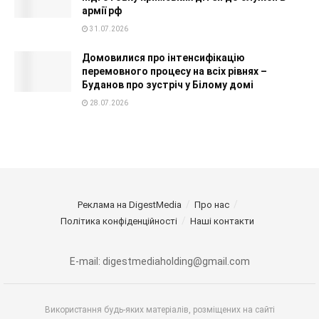
армії рф
31.07.2026
Домовилися про інтенсифікацію
перемовного процесу на всіх рівнях –
Буданов про зустріч у Білому домі
28.07.2026
Реклама на DigestMedia
Про нас
Політика конфіденційності
Наші контакти
E-mail: digestmediaholding@gmail.com
Використання будь-яких матеріалів, розміщених на сайті