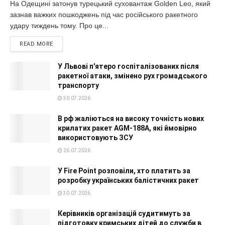
На Одещині затонув турецький суховантаж Golden Leo, який
зазнав важких пошкоджень під час російського ракетного
удару тиждень тому. Про це...
READ MORE
У Львові п'ятеро госпіталізованих після
ракетної атаки, змінено рух громадського
транспорту
30.07.2026
В рф жаліються на високу точність нових
крилатих ракет AGM-188A, які ймовірно
використовують ЗСУ
26.07.2026
У Fire Point розповіли, хто платить за
розробку українських балістичних ракет
30.07.2026
Керівників організацій судитимуть за
підготовку кримських дітей до служби в