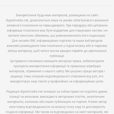
Використання будь-яких матеріалів, розміщених на сайті
digestmedia.net, дозволяється лише за умови обов’язкового вказання
активного посилання на першоджерело. При передруку або цитуванні
інформації посилання має бути відкритим для пошукових систем і не
містити технічних обмежень, що унеможливлюють його індексацію.
Для онлайн-ЗМІ, інформаційних порталів та інших веб-ресурсів
важливо розміщувати таке посилання у підзаголовку або в першому
абзаці матеріалу, щоб читачі могли швидко перейти до оригінальної
публікації.
Це правило покликане захищати авторські права, забезпечувати
прозорість використання інформації та правильну атрибуцію
матеріалів, отриманих з нашого сайту. Ми цінуємо працю авторів і
редакції, тому очікуємо відповідального ставлення від усіх, хто
використовує наші тексти у професійних чи інформаційних цілях.
Редакція digestmedia.net залишає за собою право не поділяти думки,
позиції чи висновки, викладені в авторських статтях, аналітичних
матеріалах, колонках або інших публікаціях на порталі. Кожен автор
несе повну відповідальність за власну точку зору та достовірність
поданої інформації. Ми також не відповідаємо за зміст матеріалів, які