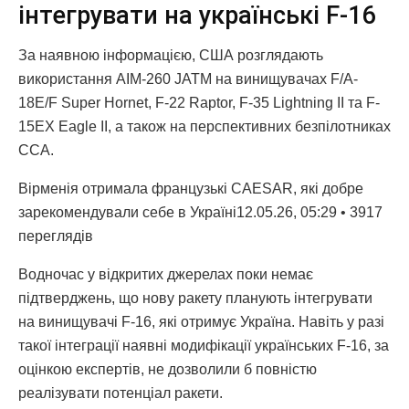
інтегрувати на українські F-16
За наявною інформацією, США розглядають
використання AIM-260 JATM на винищувачах F/A-
18E/F Super Hornet, F-22 Raptor, F-35 Lightning II та F-
15EX Eagle II, а також на перспективних безпілотниках
CCA.
Вірменія отримала французькі CAESAR, які добре
зарекомендували себе в Україні12.05.26, 05:29 • 3917
переглядiв
Водночас у відкритих джерелах поки немає
підтверджень, що нову ракету планують інтегрувати
на винищувачі F-16, які отримує Україна. Навіть у разі
такої інтеграції наявні модифікації українських F-16, за
оцінкою експертів, не дозволили б повністю
реалізувати потенціал ракети.