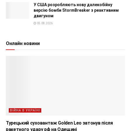
У США розробляють нову далекобійну
версію бомби StormBreaker з реактивним
двигуном
05.08.2026
Онлайн новини
ВІЙНА В УКРАЇНІ
Турецький суховантаж Golden Leo затонув після
ракетного удару рф на Одещині