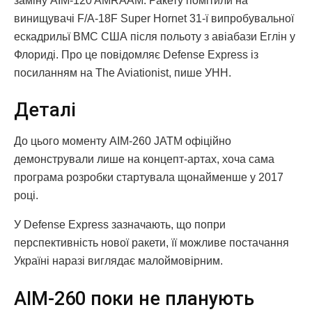
заміну AIM-120 AMRAAM. Ракету помітили на
винищувачі F/A-18F Super Hornet 31-ї випробувальної
ескадрильї ВМС США після польоту з авіабази Еглін у
Флориді. Про це повідомляє Defense Express із
посиланням на The Aviationist, пише УНН.
Деталі
До цього моменту AIM-260 JATM офіційно
демонстрували лише на концепт-артах, хоча сама
програма розробки стартувала щонайменше у 2017
році.
У Defense Express зазначають, що попри
перспективність нової ракети, її можливе постачання
Україні наразі виглядає малоймовірним.
AIM-260 поки не планують