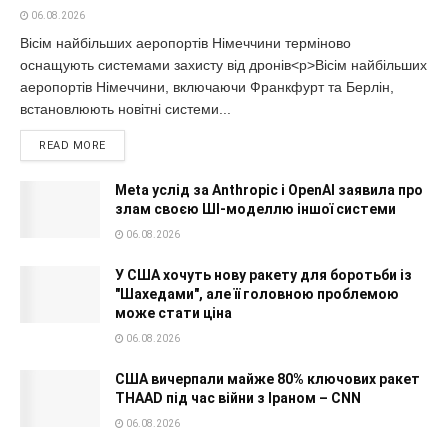
06.08.2026
Вісім найбільших аеропортів Німеччини терміново
оснащують системами захисту від дронів<p>Вісім найбільших
аеропортів Німеччини, включаючи Франкфурт та Берлін,
встановлюють новітні системи...
READ MORE
Meta услід за Anthropic і OpenAI заявила про
злам своєю ШІ-моделлю іншої системи
06.08.2026
У США хочуть нову ракету для боротьби із
"Шахедами", але її головною проблемою
може стати ціна
06.08.2026
США вичерпали майже 80% ключових ракет
THAAD під час війни з Іраном – CNN
06.08.2026