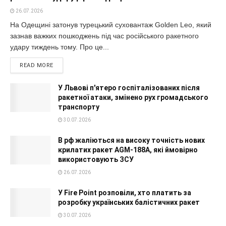
26.07.2026
На Одещині затонув турецький суховантаж Golden Leo, який
зазнав важких пошкоджень під час російського ракетного
удару тиждень тому. Про це...
READ MORE
У Львові п'ятеро госпіталізованих після
ракетної атаки, змінено рух громадського
транспорту
30.07.2026
В рф жаліються на високу точність нових
крилатих ракет AGM-188A, які ймовірно
використовують ЗСУ
26.07.2026
У Fire Point розповіли, хто платить за
розробку українських балістичних ракет
30.07.2026