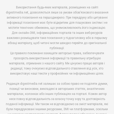
Використання будь-яких матеріалів, розміщених на сайті
digestmedia.net, дозволяється лише за умови обов’язкового вказання
активного посилання на першоджерело. При передруку або цитуванні
інформації посилання має бути відкритим для пошукових систем і не
містити технічних обмежень, що унеможливлюють його індексацію.
Для онлайн-ЗМІ, інформаційних порталів та інших веб-ресурсів
важливо розміщувати таке посилання у підзаголовку або в першому
абзаці матеріалу, щоб читачі могли швидко перейти до оригінальної
публікації.
Це правило покликане захищати авторські права, забезпечувати
прозорість використання інформації та правильну атрибуцію
матеріалів, отриманих з нашого сайту. Ми цінуємо працю авторів і
редакції, тому очікуємо відповідального ставлення від усіх, хто
використовує наші тексти у професійних чи інформаційних цілях.
Редакція digestmedia.net залишає за собою право не поділяти думки,
позиції чи висновки, викладені в авторських статтях, аналітичних
матеріалах, колонках або інших публікаціях на порталі. Кожен автор
несе повну відповідальність за власну точку зору та достовірність
поданої інформації. Ми також не відповідаємо за зміст матеріалів, які
були передруковані іншими ресурсами, ЗМІ чи платформами, оскільки