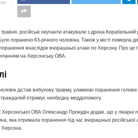
IEWS
 травня, російські окупанти атакували з дрона Корабельний
уло поранено 63-річного чоловіка. Також у місті померла ді
поранення внаслідок вчорашньої атаки по Херсону. Про це 
иланням на Херсонську ОВА.
лі
чоловік дістав вибухову травму, уламкові поранення голови 
страждалий отримує необхідну меддопомогу.
 Херсонської ОВА Олександр Прокудін додав, що у лікарні 
ина, яка отримала поранення під час вчорашньої російської 
і Херсона.