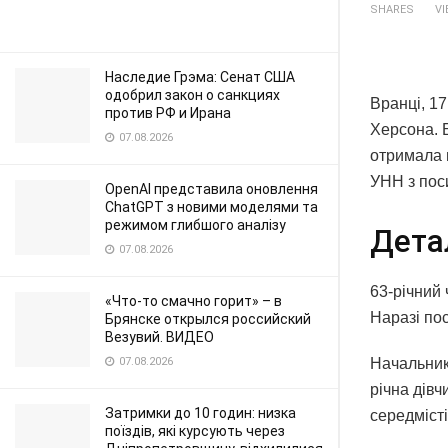
SHARES
V
Наследие Грэма: Сенат США
одобрил закон о санкциях
Вранці, 17
против РФ и Ирана
Херсона. Б
07.08.2026
отримала 
УНН з пос
OpenAI представила оновлення
ChatGPT з новими моделями та
режимом глибшого аналізу
Дета
07.08.2026
63-річний 
«Что-то смачно горит» – в
Наразі по
Брянске открылся российский
Везувий. ВИДЕО
Начальник
07.08.2026
річна дівч
Затримки до 10 годин: низка
середміст
поїздів, які курсують через