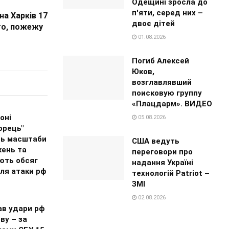
Одещині зросла до
п'яти, серед них –
на Харків 17
двоє дітей
вто, пожежу
01.08.2026
Погиб Алексей
Юков,
возглавлявший
поисковую группу
«Плацдарм». ВИДЕО
оні
05.08.2026
орець"
ь масштаби
США ведуть
ень та
переговори про
ють обсяг
надання Україні
сля атаки рф
технологій Patriot –
ЗМІ
02.08.2026
ав удари рф
ву – за