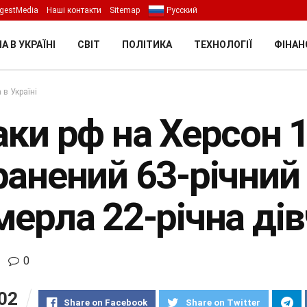
gestMedia
Наші контакти
Sitemap
Русский
А В УКРАЇНІ
СВІТ
ПОЛІТИКА
ТЕХНОЛОГІЇ
ФІНАН
 в Україні
ки рф на Херсон 1
ранений 63-річний 
мерла 22-річна ді
0
02
Share on Facebook
Share on Twitter