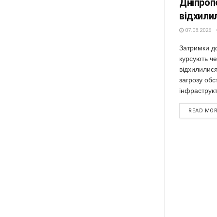
Дніпроп
відхилил
07.08.2026
Затримки до 
курсують ч
відхилилис
загрозу обс
інфраструкт
READ MO