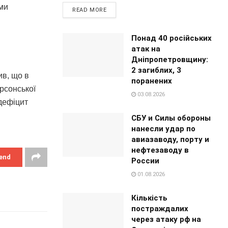
вми
READ MORE
Понад 40 російських
атак на
Дніпропетровщину:
2 загиблих, 3
в, що в
поранених
рсонської
03.08.2026
 дефіцит
СБУ и Силы обороны
нанесли удар по
авиазаводу, порту и
нефтезаводу в
end
России
01.08.2026
Кількість
постраждалих
через атаку рф на