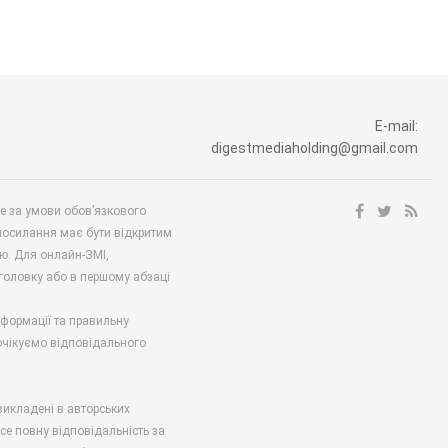
E-mail:
digestmediaholding@gmail.com
ше за умови обов’язкового
посилання має бути відкритим
ю. Для онлайн-ЗМІ,
аголовку або в першому абзаці
нформації та правильну
 очікуємо відповідального
викладені в авторських
есе повну відповідальність за