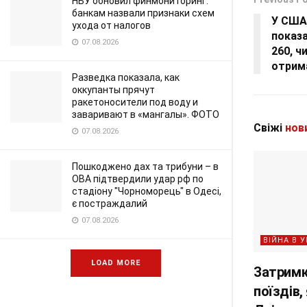
НБУ обновил финмониторинг:
банкам назвали признаки схем
У США 
ухода от налогов
показа
07.08.2026
260, ч
отрима
Разведка показала, как
оккупанты прячут
ракетоносители под воду и
заваривают в «мангалы». ФОТО
Свіжі
нов
07.08.2026
Пошкоджено дах та трибуни – в
ОВА підтвердили удар рф по
стадіону "Чорноморець" в Одесі,
є постраждалий
07.08.2026
ВІЙНА В У
LOAD MORE
Затримк
поїздів,