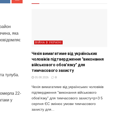
 район
вчина, яка
повідомляє
ВІЙНА В УКРАЇНІ
Чехія вимагатиме від українських
чоловіків підтвердження "виконання
військового обов'язку" для
тимчасового захисту
та тулуба.
05.08.2026
0
Чехія вимагатиме від українських чоловіків
підтвердження "виконання військового
померла 22-
обов'язку" для тимчасового захисту<p>З 5
атаки у
серпня ЄС змінює умови тимчасового
захисту для...