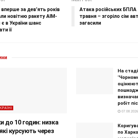
вперше за дев’ять років
Атака російських БПЛА 
ли новітню ракету AIM-
травня – згоріло сім а
и є в України шанс
загасили
ти її
ини
На стаді
"Чорном
оцінюют
пошкодж
визнача
робіт пі
КРАЇНІ
07.08.2026
и до 10 годин: низка
Коригув
 які курсують через
по Харко