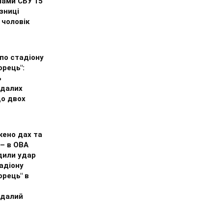
лами СБУ 15
язниці
 чоловік
по стадіону
рець":
ь
далих
до двох
ено дах та
– в ОВА
дили удар
адіону
орець" в
далий