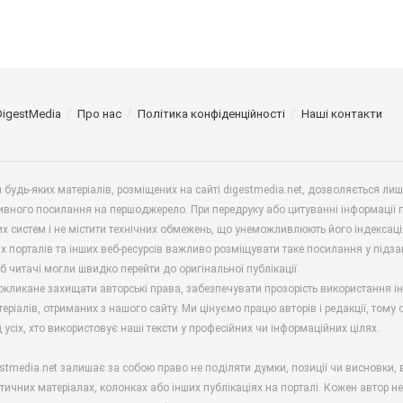
DigestMedia
Про нас
Політика конфіденційності
Наші контакти
будь-яких матеріалів, розміщених на сайті digestmedia.net, дозволяється ли
ивного посилання на першоджерело. При передруку або цитуванні інформації 
х систем і не містити технічних обмежень, що унеможливлюють його індексаці
х порталів та інших веб-ресурсів важливо розміщувати таке посилання у підз
б читачі могли швидко перейти до оригінальної публікації.
окликане захищати авторські права, забезпечувати прозорість використання і
еріалів, отриманих з нашого сайту. Ми цінуємо працю авторів і редакції, тому
 усіх, хто використовує наші тексти у професійних чи інформаційних цілях.
stmedia.net залишає за собою право не поділяти думки, позиції чи висновки, 
ітичних матеріалах, колонках або інших публікаціях на порталі. Кожен автор н