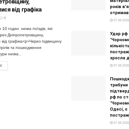
етровщину,
матеріа
років в'
ися від графіка
отримав
0
07.08.2026
10 годин: низка поїздів, які
Удар рф 
ерез Дніпропетровщину,
"Чорномо
я від графіка<p>Через підвищену
кількіст
трілів та пошкодження
постраж
ури низка...
зросла 
07.08.2026
RE
Пошкодж
трибуни 
підтвер
рф по ст
"Чорном
Одесі, є
постраж
07.08.2026