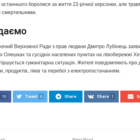
 останнього боролися за життя 22-річної херсонки, але тра
 смертельними.
даємо
ений Верховної Ради з прав людини Дмитро Лубінець заяви
х Олешках та сусідніх населених пунктах на лівобережжі Хе
огіршується гуманітарна ситуація. Жителі повідомляють про
и, продуктів, ліків та перебої з електропостачанням.
10
Tweet
6
Share
Share
1
S
ost
Next Post