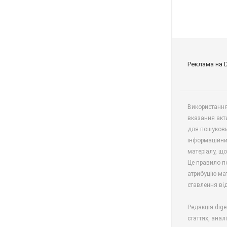
Реклама на 
Використання 
вказання акт
для пошукови
інформаційни
матеріалу, що
Це правило п
атрибуцію мат
ставлення від
Редакція dige
статтях, анал