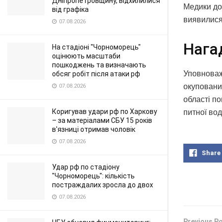
Дніпропетровщину, відхилилися
Медики до
від графіка
виявилися
07.08.2026
Нага
На стадіоні "Чорноморець"
оцінюють масштаби
пошкоджень та визначають
Уповноваж
обсяг робіт після атаки рф
окуповани
07.08.2026
області п
Коригував удари рф по Харкову
питної вод
– за матеріалами СБУ 15 років
в'язниці отримав чоловік
07.08.2026
Share
Удар рф по стадіону
"Чорноморець": кількість
постраждалих зросла до двох
07.08.2026
Previous P