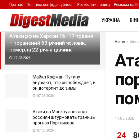
Про нас
Політика конфіденційності
Розмістити новину
Реклама на Di
LATEST
TRENDING
Filter
УКРАЇНА
ВІЙН
Атаки рф на Херсон 16 і 17 травня
Home
Війна
– поранений 63-річний чоловік,
померла 22-річна дівчина
Ата
17.05.2026
по
Майкл Кофман: Путину
внушают, что он побеждает, и
он дотерпит до зимы
по
07.08.2026
Атаки на Москву заставят
россиян штурмовать границы:
17.05.2026
прогноз Портникова
07.08.2026
24
8