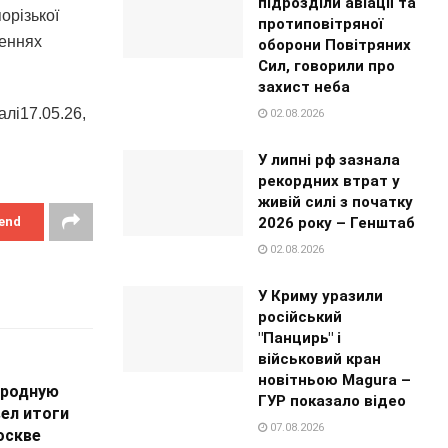
підрозділи авіації та
орізької
протиповітряної
женнях
оборони Повітряних
Сил, говорили про
захист неба
лі17.05.26,
02.08.2026
У липні рф зазнала
рекордних втрат у
живій силі з початку
2026 року – Генштаб
end
02.08.2026
У Криму уразили
російський
"Панцирь" і
військовий кран
новітньою Magura –
 родную
ГУР показало відео
вел итоги
07.08.2026
оскве