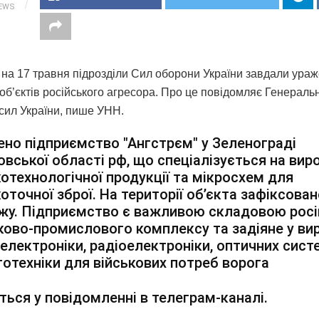
IEWS
ч на 17 травня підрозділи Сил оборони України завдали ураж
об’єктів російського агресора. Про це повідомляє Генераль
сил України, пише УНН.
но підприємство "Ангстрєм" у Зеленограді
вської області рф, що спеціалізується на вир
отехнологічної продукції та мікросхем для
оточної зброї. На території об’єкта зафіксова
жу. Підприємство є важливою складовою росі
ково-промислового комплексу та задіяне у ви
електроніки, радіоелектроніки, оптичних сист
отехніки для військових потреб ворога
ться у повідомленні в телеграм-каналі.