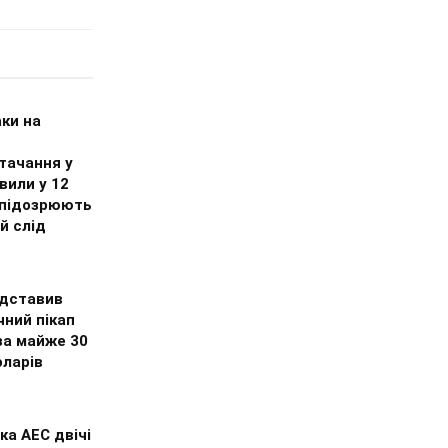
ки на
тачання у
вили у 12
 підозрюють
й слід
едставив
чний пікап
за майже 30
оларів
ка АЕС двічі