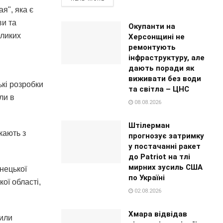
я", яка є
ви та
Окупанти на
еликих
Херсонщині не
ремонтують
інфраструктуру, але
дають поради як
виживати без води
ькі розробки
та світла – ЦНС
ли в
08.08.2026
Штілерман
кають з
прогнозує затримку
у постачанні ракет
до Patriot на тлі
мирних зусиль США
нецької
по Україні
ої області,
02.08.2026
Хмара відвідав
сили