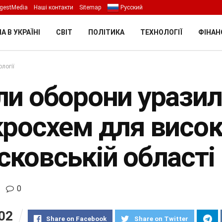
gestMedia
Наші контакти
Sitemap
Русский
А В УКРАЇНІ
СВІТ
ПОЛІТИКА
ТЕХНОЛОГІЇ
ФІНАН
логії
ли оборони уразил
кросхем для високо
сковській області
0
02
Share on Facebook
Share on Twitter