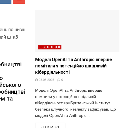
ень по низці
ний штаб
ТЕХНОЛОГІЇ
Моделі OpenAI та Anthropic вперше
обництві
помітили у потенційно шкідливій
кібердіяльності
но
05.08.2026
0
йського
Моделі OpenAI та Anthropic вперше
робництві
помітили у потенційно шкідливій
ем та
кібердіяльності<p>Британський Інститут
безпеки штучного інтелекту зафіксував, що
моделі OpenAI та Anthropic...
READ MORE