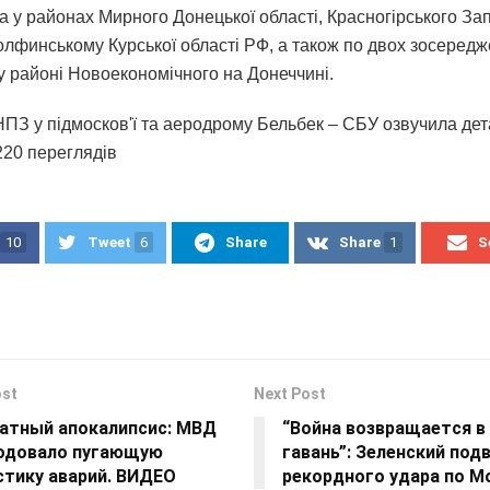
 у районах Мирного Донецької області, Красногірського Зап
Волфинському Курської області РФ, а також по двох зосеред
 у районі Новоекономічного на Донеччині.
НПЗ у підмосков'ї та аеродрому Бельбек – СБУ озвучила дета
220 переглядiв
10
Tweet
6
Share
Share
1
S
ost
Next Post
атный апокалипсис: МВД
“Война возвращается в
одовало пугающую
гавань”: Зеленский под
стику аварий. ВИДЕО
рекордного удара по М