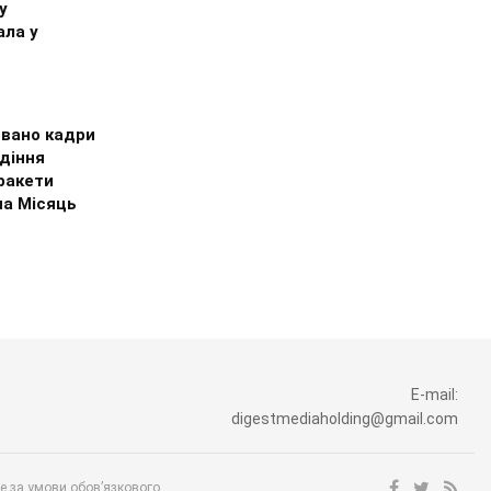
у
ала у
овано кадри
діння
ракети
на Місяць
E-mail:
digestmediaholding@gmail.com
ше за умови обов’язкового