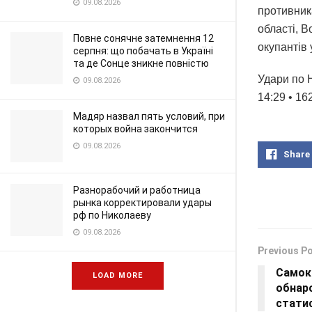
09.08.2026
противника
області, 
Повне сонячне затемнення 12
окупантів
серпня: що побачать в Україні
та де Сонце зникне повністю
Удари по 
09.08.2026
14:29 • 16
Мадяр назвал пять условий, при
которых война закончится
09.08.2026
Share
Разнорабочий и работница
рынка корректировали удары
рф по Николаеву
09.08.2026
Previous P
Самок
LOAD MORE
обнар
стати