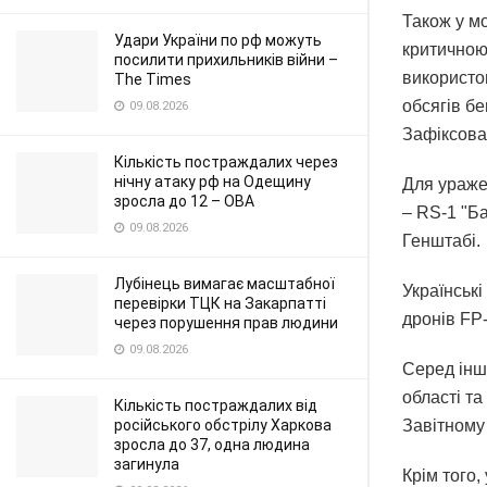
Також у м
Удари України по рф можуть
критичною
посилити прихильників війни –
використо
The Times
обсягів бе
09.08.2026
Зафіксован
Кількість постраждалих через
нічну атаку рф на Одещину
Для ураже
зросла до 12 – ОВА
– RS-1 "Б
09.08.2026
Генштабі.
Лубінець вимагає масштабної
Українські
перевірки ТЦК на Закарпатті
дронів FP-
через порушення прав людини
09.08.2026
Серед інш
області та
Кількість постраждалих від
російського обстрілу Харкова
Завітному
зросла до 37, одна людина
загинула
Крім того,