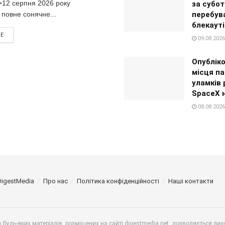
>12 серпня 2026 року
за субот
 повне сонячне...
перебув
блекауті
RE
09.08.2026
Опублік
місця па
уламків 
SpaceX 
08.08.2026
DigestMedia
Про нас
Політика конфіденційності
Наші контакти
будь-яких матеріалів, розміщених на сайті digestmedia.net, дозволяється ли