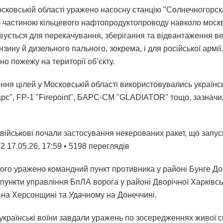
осковській області уражено насосну станцію "Солнечногорска
 частиною кільцевого нафтопродуктопроводу навколо моск
вується для перекачування, зберігання та відвантаження в
нзину й дизельного пального, зокрема, і для російської армії.
о пожежу на території об’єкту.
ння цілей у Московській області використовувались українс
арс", FP-1 "Firepoint", БАРС-СМ "GLADIATOR" тощо, зазначи
 військові почали застосування некерованих ракет, що запус
2 17.05.26, 17:59 • 5198 переглядiв
ого уражено командний пункт противника у районі Бунге До
 пункти управління БпЛА ворога у районі Дворічної Харківськ
 на Херсонщині та Удачному на Донеччині.
 українські воїни завдали уражень по зосередженнях живої 