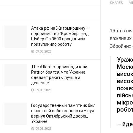
SHARES
V
Атака рф на Житомирщину –
16 та в ні
підприємство "Кромберг енд
важливих 
Шуберт" з 3500 працівників
призупинило роботу
Збройних 
09.08.2026
Ураже
Моско
The Atlantic: производители
Patriot боятся, что Украина
висок
сделает ракеты лучше и
висок
дешевле
поже
09.08.2026
війсь
мікро
Государственный памятник был
робот
в частной собственности – суд
вернул Октябрьский дворец
Украине
– йде
09.08.2026