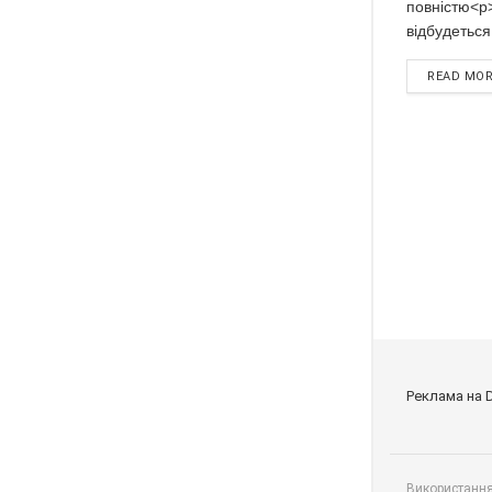
повністю<p
відбудеться
READ MO
Реклама на 
Використання 