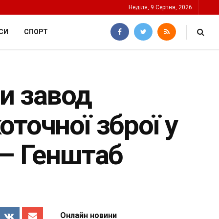
Неділя, 9 Серпня, 2026
СИ
СПОРТ
и завод
точної зброї у
 – Генштаб
Онлайн новини