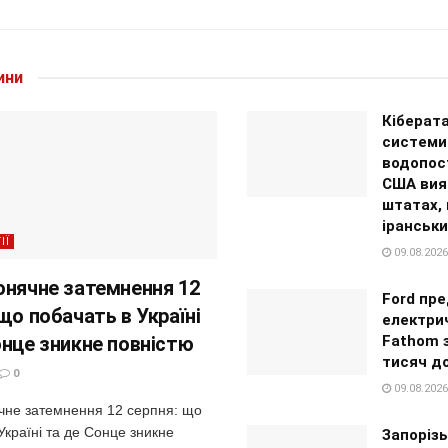
ини
Кіберата
системи
водопос
США вия
штатах,
іранськи
ІЇ
09.08.2026
онячне затемнення 12
Ford пр
що побачать в Україні
електри
онце зникне повністю
Fathom 
тисяч д
0
09.08.2026
чне затемнення 12 серпня: що
Україні та де Сонце зникне
Запорізь