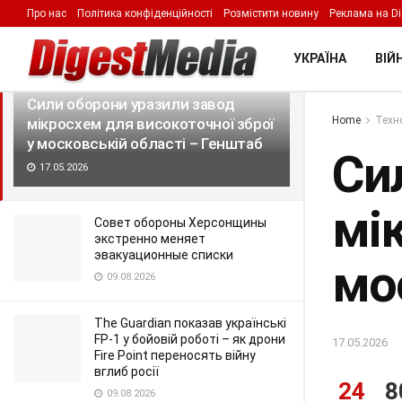
Про нас
Політика конфіденційності
Розмістити новину
Реклама на Di
LATEST
TRENDING
Filter
УКРАЇНА
ВІЙН
Сили оборони уразили завод
Home
Техно
мікросхем для високоточної зброї
у московській області – Генштаб
Си
17.05.2026
мі
Совет обороны Херсонщины
экстренно меняет
эвакуационные списки
мо
09.08.2026
The Guardian показав українські
FP-1 у бойовій роботі – як дрони
17.05.2026
Fire Point переносять війну
вглиб росії
24
8
09.08.2026