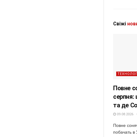
Свіжі
нов
ТЕХНОЛОГ
Повне с
серпня: 
та де С
09.08.2026
Повне соня
побачать в 