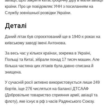
авіації, щоб закрити катастрофічну діру в малій авіації
країни. Про це повідомляє УНН з посиланням на
Службу зовнішньої розвідки України.
Деталі
Даний літак був спроєктований ще в 1940-х роках на
київському заводі імені Антонова.
За весь час у кількох країнах, зокрема в Україні,
Польщі та Китаї, зібрали понад 17 тисяч машин. Але
більша частина цих літаків була давно списана й
знищена.
У сучасній росії активно використовується лише 249
бортів, іще 276 числяться на балансі ДТСААФ
(Добровільне товариство сприяння армії, авіації та
флоту), яке існує в рф з часів Радянського Союзу.