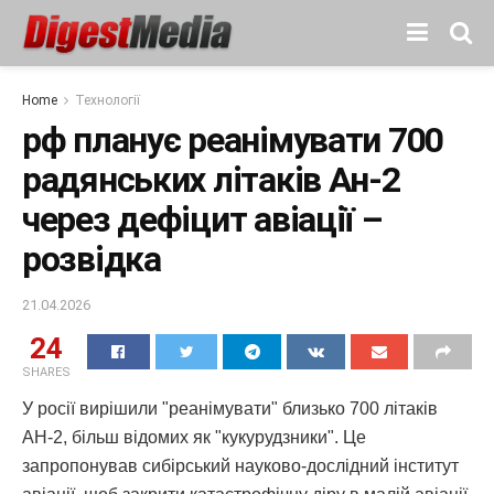
Home
Технології
рф планує реанімувати 700
радянських літаків Ан-2
через дефіцит авіації –
розвідка
21.04.2026
24
SHARES
У росії вирішили "реанімувати" близько 700 літаків
АН-2, більш відомих як "кукурудзники". Це
запропонував сибірський науково-дослідний інститут