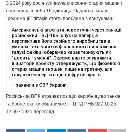
З 2024 року росія зупинила списання старих машин і
повернула в небо 16 одиниць. Однак на заваді
"реанімації" літаків стоїть проблема з двигунами.
Американські агрегати недоступні через санкції.
російський ТВД-10Б існує на папері, а
перспективи його серійного виробництва в
умовах технічного й фінансового виснаження
галузі фахівці обережно характеризують як
"досить туманні". Окремо варто зауважити:
ініціатори проєкту стверджують, що фюзеляжі
старих машин зношені лише на третину, але
галузеві експерти в цю цифру не вірять
– заявили в СЗР України.
Російський ВПК втрачає позиції: виробництво танків
та бронетехніки обвалилося – ЦПД РНБО27.10.25,
12:59 • 5921 перегляд