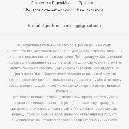
Реклама на DigestMedia
Про нас
Політика конфіденційності
Наші контакти
E-mail: digestmediaholding@gmail.com
Використання будь-яких матеріалів, розміщених на сайті
digestmedia.net, дозволяється лише за умови обов’язкового вказання
активного посилання на першоджерело. При передруку або цитуванні
інформації посилання має бути відкритим для пошукових систем і не
містити технічних обмежень, що унеможливлюють його індексацію.
Для онлайн-ЗМІ, інформаційних порталів та інших веб-ресурсів
важливо розміщувати таке посилання у підзаголовку або в першому
абзаці матеріалу, щоб читачі могли швидко перейти до оригінальної
публікації.
Це правило покликане захищати авторські права, забезпечувати
прозорість використання інформації та правильну атрибуцію
матеріалів, отриманих з нашого сайту. Ми цінуємо працю авторів і
редакції, тому очікуємо відповідального ставлення від усіх, хто
використовує наші тексти у професійних чи інформаційних цілях.