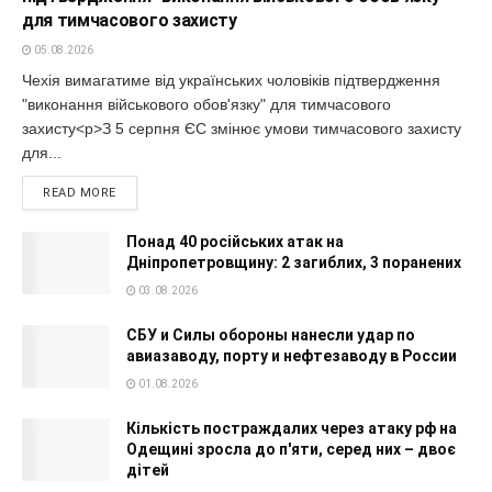
для тимчасового захисту
05.08.2026
Чехія вимагатиме від українських чоловіків підтвердження
"виконання військового обов'язку" для тимчасового
захисту<p>З 5 серпня ЄС змінює умови тимчасового захисту
для...
READ MORE
Понад 40 російських атак на
Дніпропетровщину: 2 загиблих, 3 поранених
03.08.2026
СБУ и Силы обороны нанесли удар по
авиазаводу, порту и нефтезаводу в России
01.08.2026
Кількість постраждалих через атаку рф на
Одещині зросла до п'яти, серед них – двоє
дітей