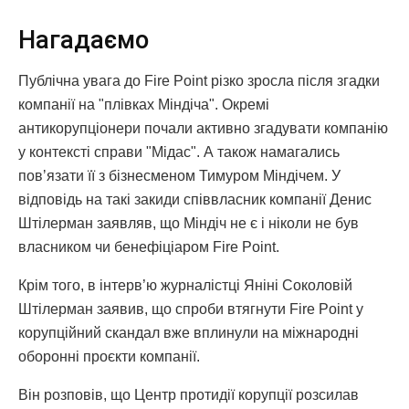
Нагадаємо
Публічна увага до Fire Point різко зросла після згадки
компанії на "плівках Міндіча". Окремі
антикорупціонери почали активно згадувати компанію
у контексті справи "Мідас". А також намагались
повʼязати її з бізнесменом Тимуром Міндічем. У
відповідь на такі закиди співвласник компанії Денис
Штілерман заявляв, що Міндіч не є і ніколи не був
власником чи бенефіціаром Fire Point.
Крім того, в інтерв’ю журналістці Яніні Соколовій
Штілерман заявив, що спроби втягнути Fire Point у
корупційний скандал вже вплинули на міжнародні
оборонні проєкти компанії.
Він розповів, що Центр протидії корупції розсилав