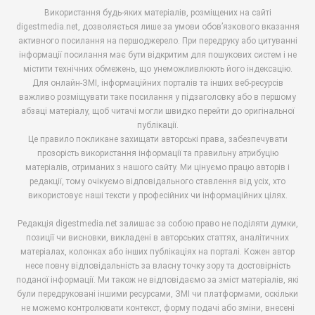
Використання будь-яких матеріалів, розміщених на сайті
digestmedia.net, дозволяється лише за умови обов’язкового вказання
активного посилання на першоджерело. При передруку або цитуванні
інформації посилання має бути відкритим для пошукових систем і не
містити технічних обмежень, що унеможливлюють його індексацію.
Для онлайн-ЗМІ, інформаційних порталів та інших веб-ресурсів
важливо розміщувати таке посилання у підзаголовку або в першому
абзаці матеріалу, щоб читачі могли швидко перейти до оригінальної
публікації.
Це правило покликане захищати авторські права, забезпечувати
прозорість використання інформації та правильну атрибуцію
матеріалів, отриманих з нашого сайту. Ми цінуємо працю авторів і
редакції, тому очікуємо відповідального ставлення від усіх, хто
використовує наші тексти у професійних чи інформаційних цілях.
Редакція digestmedia.net залишає за собою право не поділяти думки,
позиції чи висновки, викладені в авторських статтях, аналітичних
матеріалах, колонках або інших публікаціях на порталі. Кожен автор
несе повну відповідальність за власну точку зору та достовірність
поданої інформації. Ми також не відповідаємо за зміст матеріалів, які
були передруковані іншими ресурсами, ЗМІ чи платформами, оскільки
не можемо контролювати контекст, форму подачі або зміни, внесені