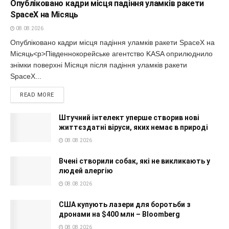
Опубліковано кадри місця падіння уламків ракети
SpaceX на Місяць
08.08.2026
Опубліковано кадри місця падіння уламків ракети SpaceX на
Місяць<p>Південнокорейське агентство KASA оприлюднило
знімки поверхні Місяця після падіння уламків ракети
SpaceX...
READ MORE
Штучний інтелект уперше створив нові
життєздатні віруси, яких немає в природі
08.08.2026
Вчені створили собак, які не викликають у
людей алергію
08.08.2026
США купують лазери для боротьби з
дронами на $400 млн – Bloomberg
08.08.2026