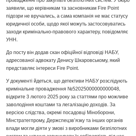
провадженні про закупівлі безпілотних систем. У бюро
заявили, що керівникам та засновникам Fire Point
підозри не вручались, а сама компанія не має статусу
юридичної особи, щодо якої можуть застосовуватись
заходи кримінально-правового характеру, повідомляє
УНН.
До посту він додав скан офіційної відповіді НАБУ,
адресованої адвокату Денису Шкаровському, який
представляє інтереси Fire Point.
У документі йдеться, що детективи НАБУ розслідують
кримінальне провадження №52025000000000048,
відкрите 3 лютого 2025 року за статтями про можливе
заволодіння коштами та легалізацію доходів. За
версією слідства, окремі посадовці Міноборони,
Мінстратегпрому, Держспецзв’язку та інших органів
влади могли діяти у змові з виробниками безпілотних