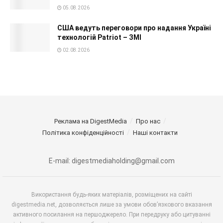
05.08.2026
США ведуть переговори про надання Україні
технологій Patriot – ЗМІ
02.08.2026
Реклама на DigestMedia
Про нас
Політика конфіденційності
Наші контакти
E-mail: digestmediaholding@gmail.com
Використання будь-яких матеріалів, розміщених на сайті
digestmedia.net, дозволяється лише за умови обов’язкового вказання
активного посилання на першоджерело. При передруку або цитуванні