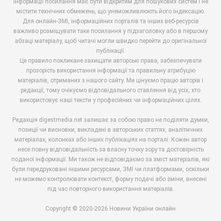
інформації посилання має бути відкритим для пошукових систем і не
містити технічних обмежень, що унеможливлюють його індексацію.
Для онлайн-ЗМІ, інформаційних порталів та інших веб-ресурсів
важливо розміщувати таке посилання у підзаголовку або в першому
абзаці матеріалу, щоб читачі могли швидко перейти до оригінальної
публікації.
Це правило покликане захищати авторські права, забезпечувати
прозорість використання інформації та правильну атрибуцію
матеріалів, отриманих з нашого сайту. Ми цінуємо працю авторів і
редакції, тому очікуємо відповідального ставлення від усіх, хто
використовує наші тексти у професійних чи інформаційних цілях.
Редакція digestmedia.net залишає за собою право не поділяти думки,
позиції чи висновки, викладені в авторських статтях, аналітичних
матеріалах, колонках або інших публікаціях на порталі. Кожен автор
несе повну відповідальність за власну точку зору та достовірність
поданої інформації. Ми також не відповідаємо за зміст матеріалів, які
були передруковані іншими ресурсами, ЗМІ чи платформами, оскільки
не можемо контролювати контекст, форму подачі або зміни, внесені
під час повторного використання матеріалів.
Copyright © 2020-2026 Новини України онлайн