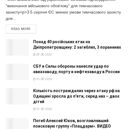
"виконання військового обов'язку" для тимчасового
захисту<p>З 5 серпня ЄС змінює умови тимчасового захисту
для...
READ MORE
Понад 40 російських атак на
Дніпропетровщину: 2 загиблих, 3 поранених
03.08.2026
СБУ и Силы обороны нанесли удар по
авиазаводу, порту и нефтезаводу в России
01.08.2026
Кількість постраждалих через атаку рф на
Одещині зросла до п'яти, серед них – двоє
дітей
01.08.2026
Погиб Алексей Юков, возглавлявший
поисковую группу «Плацдарм». ВИДЕО