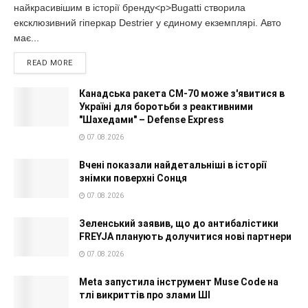
найкрасивішим в історії бренду<p>Bugatti створила
ексклюзивний гіперкар Destrier у єдиному екземплярі. Авто
має...
READ MORE
Канадська ракета CM-70 може з'явитися в
Україні для боротьби з реактивними
"Шахедами" – Defense Express
07.08.2026
Вчені показали найдетальніші в історії
знімки поверхні Сонця
07.08.2026
Зеленський заявив, що до антибалістики
FREYJA планують долучитися нові партнери
07.08.2026
Meta запустила інструмент Muse Code на
тлі викриттів про злами ШІ