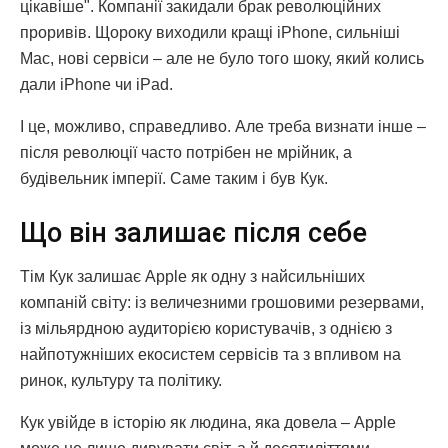
цікавіше". Компанії закидали брак революційних
проривів. Щороку виходили кращі iPhone, сильніші
Mac, нові сервіси – але не було того шоку, який колись
дали iPhone чи iPad.
І це, можливо, справедливо. Але треба визнати інше –
після революції часто потрібен не мрійник, а
будівельник імперії. Саме таким і був Кук.
Що він залишає після себе
Тім Кук залишає Apple як одну з найсильніших
компаній світу: із величезними грошовими резервами,
із мільярдною аудиторією користувачів, з однією з
найпотужніших екосистем сервісів та з впливом на
ринок, культуру та політику.
Кук увійде в історію як людина, яка довела – Apple