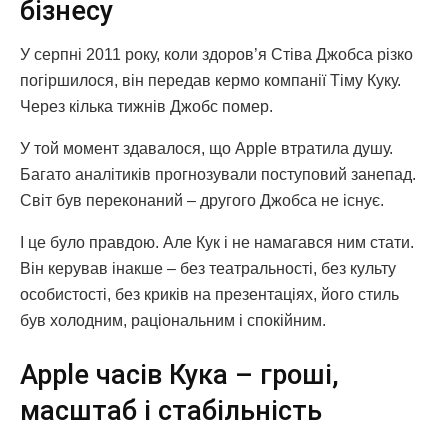
бізнесу
У серпні 2011 року, коли здоров’я Стіва Джобса різко
погіршилося, він передав кермо компанії Тіму Куку.
Через кілька тижнів Джобс помер.
У той момент здавалося, що Apple втратила душу.
Багато аналітиків прогнозували поступовий занепад.
Світ був переконаний – другого Джобса не існує.
І це було правдою. Але Кук і не намагався ним стати.
Він керував інакше – без театральності, без культу
особистості, без криків на презентаціях, його стиль
був холодним, раціональним і спокійним.
Apple часів Кука – гроші,
масштаб і стабільність