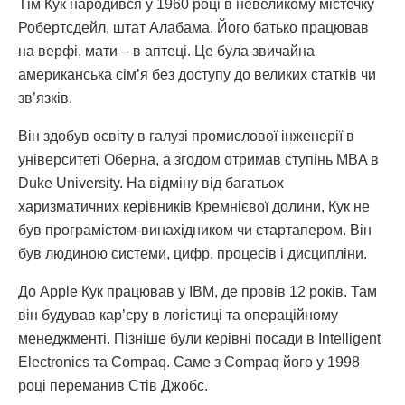
Тім Кук народився у 1960 році в невеликому містечку
Робертсдейл, штат Алабама. Його батько працював
на верфі, мати – в аптеці. Це була звичайна
американська сім’я без доступу до великих статків чи
зв’язків.
Він здобув освіту в галузі промислової інженерії в
університеті Оберна, а згодом отримав ступінь MBA в
Duke University. На відміну від багатьох
харизматичних керівників Кремнієвої долини, Кук не
був програмістом-винахідником чи стартапером. Він
був людиною системи, цифр, процесів і дисципліни.
До Apple Кук працював у IBM, де провів 12 років. Там
він будував кар’єру в логістиці та операційному
менеджменті. Пізніше були керівні посади в Intelligent
Electronics та Compaq. Саме з Compaq його у 1998
році переманив Стів Джобс.