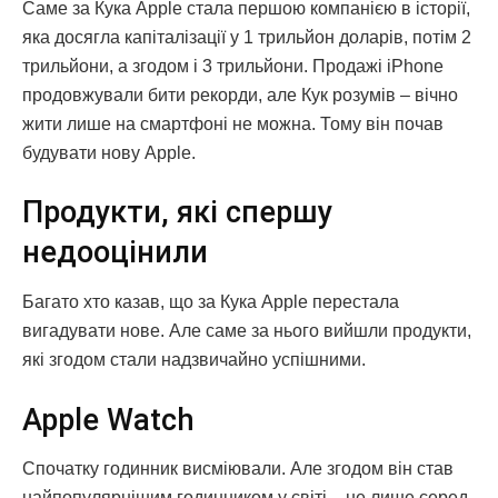
Саме за Кука Apple стала першою компанією в історії,
яка досягла капіталізації у 1 трильйон доларів, потім 2
трильйони, а згодом і 3 трильйони. Продажі iPhone
продовжували бити рекорди, але Кук розумів – вічно
жити лише на смартфоні не можна. Тому він почав
будувати нову Apple.
Продукти, які спершу
недооцінили
Багато хто казав, що за Кука Apple перестала
вигадувати нове. Але саме за нього вийшли продукти,
які згодом стали надзвичайно успішними.
Apple Watch
Спочатку годинник висміювали. Але згодом він став
найпопулярнішим годинником у світі – не лише серед