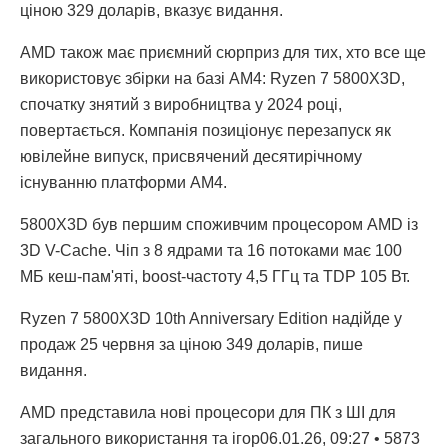
ціною 329 доларів, вказує видання.
AMD також має приємний сюрприз для тих, хто все ще
використовує збірки на базі AM4: Ryzen 7 5800X3D,
спочатку знятий з виробництва у 2024 році,
повертається. Компанія позиціонує перезапуск як
ювілейне випуск, присвячений десятирічному
існуванню платформи AM4.
5800X3D був першим споживчим процесором AMD із
3D V-Cache. Чіп з 8 ядрами та 16 потоками має 100
МБ кеш-пам'яті, boost-частоту 4,5 ГГц та TDP 105 Вт.
Ryzen 7 5800X3D 10th Anniversary Edition надійде у
продаж 25 червня за ціною 349 доларів, пише
видання.
AMD представила нові процесори для ПК з ШІ для
загального використання та ігор06.01.26, 09:27 • 5873