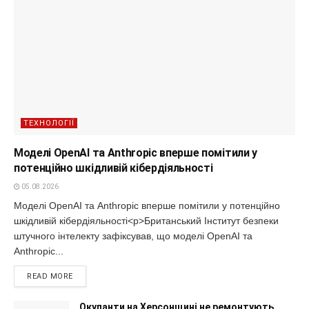
ТЕХНОЛОГІЇ
Моделі OpenAI та Anthropic вперше помітили у
потенційно шкідливій кібердіяльності
05.08.2026
Моделі OpenAI та Anthropic вперше помітили у потенційно
шкідливій кібердіяльності<p>Британський Інститут безпеки
штучного інтелекту зафіксував, що моделі OpenAI та
Anthropic...
READ MORE
Окупанти на Херсонщині не ремонтують