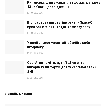
Китайська шпигунська платформа діє вже у
13 країнах – дослідження
10.08.2026
Відпрацьований ступінь ракети SpaceX
врізався в Місяць і здійняв хмару пилу
10.08.2026
У росії стався масштабний збій в роботі
інтернету
09.08.2026
OpenAI не помітила, як її ШІ-агенти
використали форум для хакерської атаки –
ЗМІ
09.08.2026
Онлайн новини