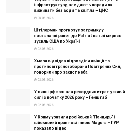
інфраструктуру, але дають поради як
виживати без води та світла – ЦНС
08.08.2026
Штілерман прогнозує затримку у
постачанні ракет до Patriot на тлі мирних
зусиль США по Україні
02.08.2026
Хмара відвідав підрозділи авіації та
протиповітряної оборони Повітряних Сил,
говорили про захист неба
02.08.2026
У липні рф зазнала рекордних втрат у живій
силі з початку 2026 року – Генштаб
02.08.2026
У Криму уразили російський "Панцирь" і
військовий кран новітньою Magura – ГУР
показало відео