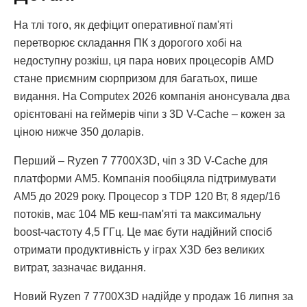
На тлі того, як дефіцит оперативної пам'яті
перетворює складання ПК з дорогого хобі на
недоступну розкіш, ця пара нових процесорів AMD
стане приємним сюрпризом для багатьох, пише
видання. На Computex 2026 компанія анонсувала два
орієнтовані на геймерів чіпи з 3D V-Cache – кожен за
ціною нижче 350 доларів.
Перший – Ryzen 7 7700X3D, чіп з 3D V-Cache для
платформи AM5. Компанія пообіцяла підтримувати
AM5 до 2029 року. Процесор з TDP 120 Вт, 8 ядер/16
потоків, має 104 МБ кеш-пам'яті та максимальну
boost-частоту 4,5 ГГц. Це має бути надійний спосіб
отримати продуктивність у іграх X3D без великих
витрат, зазначає видання.
Новий Ryzen 7 7700X3D надійде у продаж 16 липня за