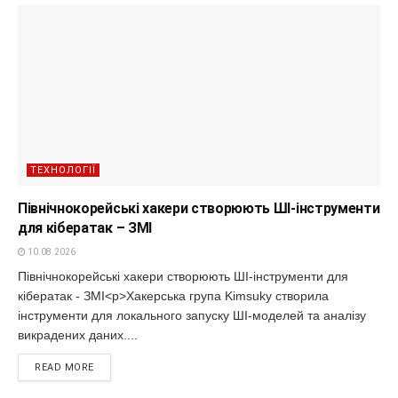
ТЕХНОЛОГІЇ
Північнокорейські хакери створюють ШІ-інструменти
для кібератак – ЗМІ
10.08.2026
Північнокорейські хакери створюють ШІ-інструменти для
кібератак - ЗМІ<p>Хакерська група Kimsuky створила
інструменти для локального запуску ШІ-моделей та аналізу
викрадених даних....
READ MORE