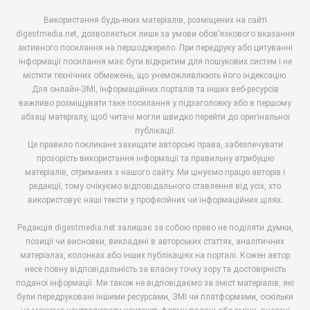
Використання будь-яких матеріалів, розміщених на сайті
digestmedia.net, дозволяється лише за умови обов’язкового вказання
активного посилання на першоджерело. При передруку або цитуванні
інформації посилання має бути відкритим для пошукових систем і не
містити технічних обмежень, що унеможливлюють його індексацію.
Для онлайн-ЗМІ, інформаційних порталів та інших веб-ресурсів
важливо розміщувати таке посилання у підзаголовку або в першому
абзаці матеріалу, щоб читачі могли швидко перейти до оригінальної
публікації.
Це правило покликане захищати авторські права, забезпечувати
прозорість використання інформації та правильну атрибуцію
матеріалів, отриманих з нашого сайту. Ми цінуємо працю авторів і
редакції, тому очікуємо відповідального ставлення від усіх, хто
використовує наші тексти у професійних чи інформаційних цілях.
Редакція digestmedia.net залишає за собою право не поділяти думки,
позиції чи висновки, викладені в авторських статтях, аналітичних
матеріалах, колонках або інших публікаціях на порталі. Кожен автор
несе повну відповідальність за власну точку зору та достовірність
поданої інформації. Ми також не відповідаємо за зміст матеріалів, які
були передруковані іншими ресурсами, ЗМІ чи платформами, оскільки