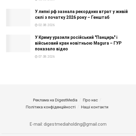
У липні рф зазнала рекордних втрат у живій
силі з початку 2026 року – Генштаб
02.08.2026
У Криму уразили російський "Панцирь" і
військовий кран новітньою Magura – ГУР
показало відео
07.08.2026
Реклама на DigestMedia
Про нас
Політика конфіденційності
Наші контакти
E-mail: digestmediaholding@gmail.com