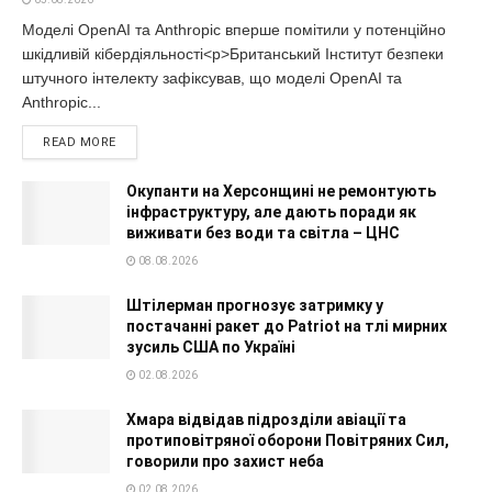
Моделі OpenAI та Anthropic вперше помітили у потенційно
шкідливій кібердіяльності<p>Британський Інститут безпеки
штучного інтелекту зафіксував, що моделі OpenAI та
Anthropic...
READ MORE
Окупанти на Херсонщині не ремонтують
інфраструктуру, але дають поради як
виживати без води та світла – ЦНС
08.08.2026
Штілерман прогнозує затримку у
постачанні ракет до Patriot на тлі мирних
зусиль США по Україні
02.08.2026
Хмара відвідав підрозділи авіації та
протиповітряної оборони Повітряних Сил,
говорили про захист неба
02.08.2026