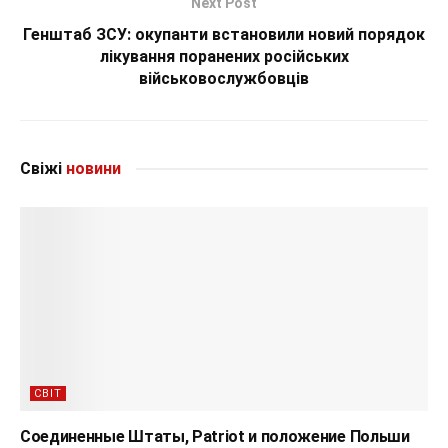
Next Post
Генштаб ЗСУ: окупанти встановили новий порядок
лікування поранених російських
військовослужбовців
Свіжі
новини
СВІТ
Соединенные Штаты, Patriot и положение Польши