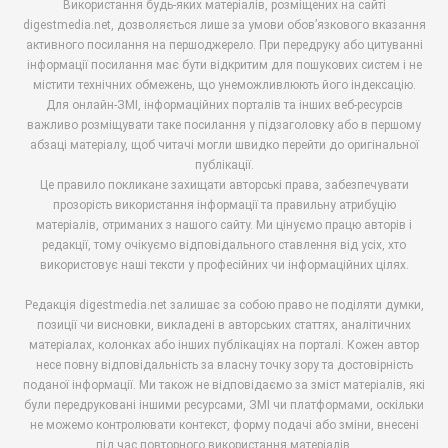
Використання будь-яких матеріалів, розміщених на сайті
digestmedia.net, дозволяється лише за умови обов’язкового вказання
активного посилання на першоджерело. При передруку або цитуванні
інформації посилання має бути відкритим для пошукових систем і не
містити технічних обмежень, що унеможливлюють його індексацію.
Для онлайн-ЗМІ, інформаційних порталів та інших веб-ресурсів
важливо розміщувати таке посилання у підзаголовку або в першому
абзаці матеріалу, щоб читачі могли швидко перейти до оригінальної
публікації.
Це правило покликане захищати авторські права, забезпечувати
прозорість використання інформації та правильну атрибуцію
матеріалів, отриманих з нашого сайту. Ми цінуємо працю авторів і
редакції, тому очікуємо відповідального ставлення від усіх, хто
використовує наші тексти у професійних чи інформаційних цілях.
Редакція digestmedia.net залишає за собою право не поділяти думки,
позиції чи висновки, викладені в авторських статтях, аналітичних
матеріалах, колонках або інших публікаціях на порталі. Кожен автор
несе повну відповідальність за власну точку зору та достовірність
поданої інформації. Ми також не відповідаємо за зміст матеріалів, які
були передруковані іншими ресурсами, ЗМІ чи платформами, оскільки
не можемо контролювати контекст, форму подачі або зміни, внесені
під час повторного використання матеріалів.