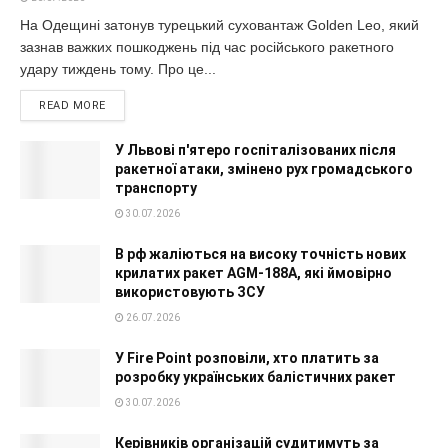
На Одещині затонув турецький суховантаж Golden Leo, який
зазнав важких пошкоджень під час російського ракетного
удару тиждень тому. Про це...
READ MORE
У Львові п'ятеро госпіталізованих після
ракетної атаки, змінено рух громадського
транспорту
30.07.2026
В рф жаліються на високу точність нових
крилатих ракет AGM-188A, які ймовірно
використовують ЗСУ
26.07.2026
У Fire Point розповіли, хто платить за
розробку українських балістичних ракет
30.07.2026
Керівників організацій судитимуть за