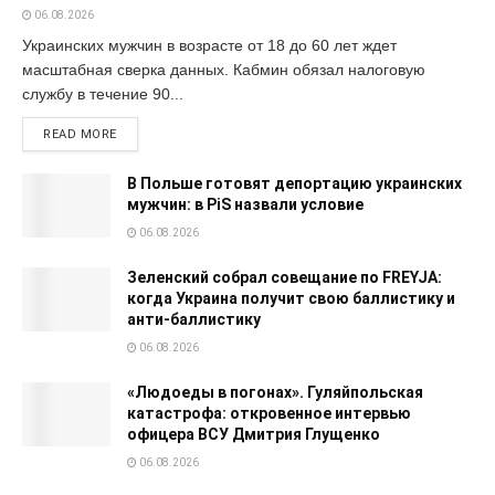
06.08.2026
Украинских мужчин в возрасте от 18 до 60 лет ждет
масштабная сверка данных. Кабмин обязал налоговую
службу в течение 90...
READ MORE
В Польше готовят депортацию украинских
мужчин: в PiS назвали условие
06.08.2026
Зеленский собрал совещание по FREYJA:
когда Украина получит свою баллистику и
анти-баллистику
06.08.2026
«Людоеды в погонах». Гуляйпольская
катастрофа: откровенное интервью
офицера ВСУ Дмитрия Глущенко
06.08.2026