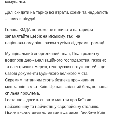
комуналки.
Далі скидати на тариф всі втрати, схеми та недбалість
– шлях в нікуди!
Голова КМДА не може не впливати на тарифи –
запамятайте це! Як на міському, так і на
національному рівні разом з усіма лідерами громад!
Муніціпальний енергетичний план, План розвитку
водопровідно-каналізаційного господарства, газових
та електричних мереж, генеруючих потужностей – це
базові документи будь-якого великого міста!
Окремим питанням стоїть безпека проживання
мешканців в місті Київ. Це наш спільний біль, це наша
спільна проблема.
І останнє – досить співати мантри про Київ як
найзеленішу та найчистішу європейську столицю.
Цього всього, нажаль, давно вже нема! Зробити Київ