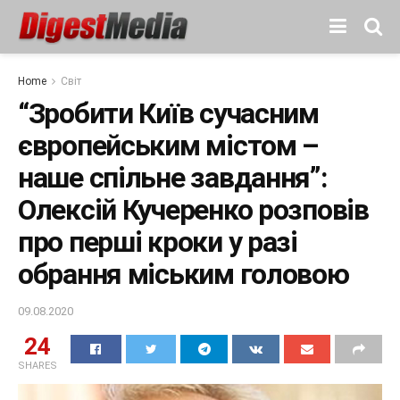
Home
Світ
“Зробити Київ сучасним
європейським містом –
наше спільне завдання”:
Олексій Кучеренко розповів
про перші кроки у разі
обрання міським головою
09.08.2020
24
SHARES