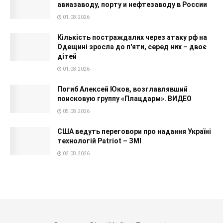
авиазаводу, порту и нефтезаводу в России
01.08.2026
Кількість постраждалих через атаку рф на
Одещині зросла до п'яти, серед них – двоє
дітей
01.08.2026
Погиб Алексей Юков, возглавлявший
поисковую группу «Плацдарм». ВИДЕО
05.08.2026
США ведуть переговори про надання Україні
технологій Patriot – ЗМІ
02.08.2026