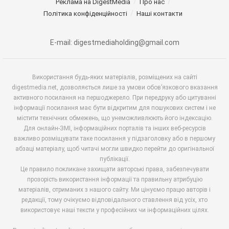
Реклама на DigestMedia
Про нас
Політика конфіденційності
Наші контакти
E-mail: digestmediaholding@gmail.com
Використання будь-яких матеріалів, розміщених на сайті
digestmedia.net, дозволяється лише за умови обов’язкового вказання
активного посилання на першоджерело. При передруку або цитуванні
інформації посилання має бути відкритим для пошукових систем і не
містити технічних обмежень, що унеможливлюють його індексацію.
Для онлайн-ЗМІ, інформаційних порталів та інших веб-ресурсів
важливо розміщувати таке посилання у підзаголовку або в першому
абзаці матеріалу, щоб читачі могли швидко перейти до оригінальної
публікації.
Це правило покликане захищати авторські права, забезпечувати
прозорість використання інформації та правильну атрибуцію
матеріалів, отриманих з нашого сайту. Ми цінуємо працю авторів і
редакції, тому очікуємо відповідального ставлення від усіх, хто
використовує наші тексти у професійних чи інформаційних цілях.