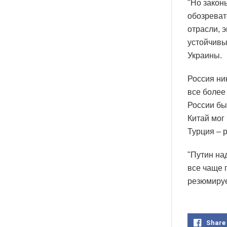
"Но закон
обозреват
отрасли, 
устойчивы
Украины.
Россия ни
все более
России бы
Китай мог
Турция – 
"Путин на
все чаще 
резюмируе
Share