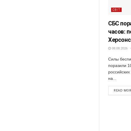
СВІТ
СБС пор
часов: 
Херсонс
08.08.2026
Силы беспи
поразили 1
российских 
на...
READ MO