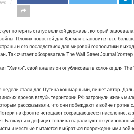
IEWS
скует потерять статус великой державы, который завоевала
войны. Плохих новостей для Кремля становится все больше
 страны и его последствиях для мировой геополитики выход
н. Так считает обозреватель The Wall Street Journal Уолтер
ет "Хвиля", свой анализ он опубликовал в колонке для The W
 недели стали для Путина кошмарными, пишет автор. Дал
аинских дронов вглубь территории РФ затронули жизнь ми
которым рассказывали, что они побеждают в войне против 
Потери на фронте истощают сокращающееся население, а 
ет. Блэкауты и дефицит топлива парализуют оккупированны
ристы и местные пытаются выбраться поврежденными войн