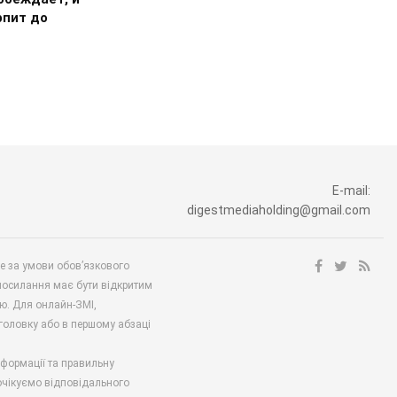
рпит до
E-mail:
digestmediaholding@gmail.com
ше за умови обов’язкового
посилання має бути відкритим
ю. Для онлайн-ЗМІ,
аголовку або в першому абзаці
нформації та правильну
 очікуємо відповідального