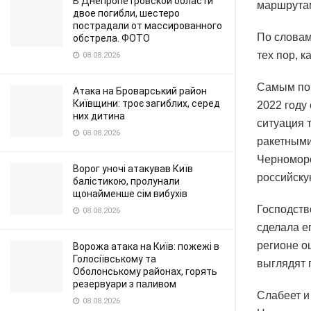
В Днепропетровской области
маршрута
двое погибли, шестеро
пострадали от массированного
По словам
обстрела. ФОТО
тех пор, к
08.08.2026
Самым пок
Атака на Броварський район
Київщини: троє загиблих, серед
2022 году 
них дитина
ситуация 
08.08.2026
ракетными
Черноморс
Ворог уночі атакував Київ
российску
балістикою, пролунали
щонайменше сім вибухів
Господств
08.08.2026
сделала е
регионе о
Ворожа атака на Київ: пожежі в
Голосіївському та
выглядят 
Оболонському районах, горять
резервуари з паливом
Слабеет и
08.08.2026