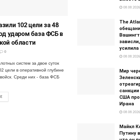
08.08.2026
The Atla
азили 102 цели за 48
обещан
под ударом база ФСБ в
Вашингт
кой области
зависли,
усилила
0
08.08.2026
лотных систем за двое суток
02 цели в оперативной глубине
Мир чере
войск. Среди них - база ФСБ
Зеленск
отреаги
санкции
США про
RE
Ирана
08.08.2026
Майкл К
Путину 
что он п