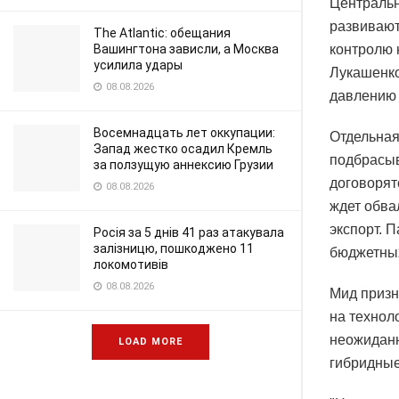
Центральн
развивают
The Atlantic: обещания
Вашингтона зависли, а Москва
контролю 
усилила удары
Лукашенко
08.08.2026
давлению 
Восемнадцать лет оккупации:
Отдельная
Запад жестко осадил Кремль
подбрасыв
за ползущую аннексию Грузии
договорят
08.08.2026
ждет обва
экспорт. 
Росія за 5 днів 41 раз атакувала
залізницю, пошкоджено 11
бюджетных
локомотивів
08.08.2026
Мид призн
на технол
неожиданн
LOAD MORE
гибридные