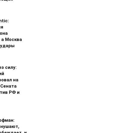
ntic:
ия
она
 а Москва
 удары
з силу:
ий
ровал на
 Сената
тив РФ и
офман:
внушают,
обеждает, и