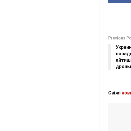
Previous P
Украи
понад
айтиш
дроны
Свіжі
нов