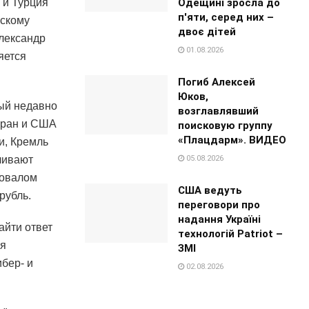
Одещині зросла до
 и Турция
п'яти, серед них –
йскому
двоє дітей
Александр
01.08.2026
яется
Погиб Алексей
Юков,
рый недавно
возглавлявший
 Иран и США
поисковую группу
«Плацдарм». ВИДЕО
и, Кремль
05.08.2026
чивают
ровалом
США ведуть
рубль.
переговори про
надання Україні
айти ответ
технологій Patriot –
ся
ЗМІ
бер- и
02.08.2026