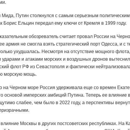
ми.
 Мида, Путин столкнулся с самым серьезным политическим
ак Борис Ельцин передал ему ключи от Кремля в 1999 году.
азательным обозреватель считает провал России на Черно
ее армия не смогла взять стратегический порт Одесса, и с т
только ухудшалась. Несмотря на отсутствие мощного флота
 ударами и атаками морских и воздушных дронов вытесни
кий флот РФ из Севастополя и фактически нейтрализовал
ю морскую мощь.
о на Черном море Россия удерживала еще со времен Екатер
го основой имперских амбиций Путина. Теперь ее влияние 
щутимо слабее, чем было в 2022 году, а перспективы верну
призрачными.
 влияние Москвы в других постсоветских республиках. На Ка