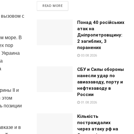
READ MORE
 вызовом с
Понад 40 російських
атак на
Дніпропетровщину:
м море. В
2 загиблих, 3
ех пор
поранених
, Украина
03.08.2026
ла
а
СБУ и Силы обороны
нанесли удар по
авиазаводу, порту и
нефтезаводу в
ины II и
России
в этом
01.08.2026
ть позиции
Кількість
постраждалих
вказе и в
через атаку рф на