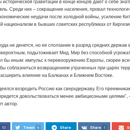
ы исторической гравитации в конце концов дают о себе знать
ель. Среди них – сокращение населения, провал технологи
экономические неудачи после холодной войны, усиление Кит
й национализм в бывших советских республиках от Киргизи
куда не денется, но ее сползание в разряд средних держав
 вероятным, подытоживает Мид. Мир без способной угрожа
л бы иным: импульс к перевооружению Европы, скорее всег
 бы соблазниться возвращением утраченных при царях терр
расширить влияние на Балканах и Ближнем Востоке.
деялся возродить Россию как сверхдержаву. Его преемника
придется довольствоваться менее амбициозными целями", 
т автор.
10
Tweet
6
Share
Share
1
S