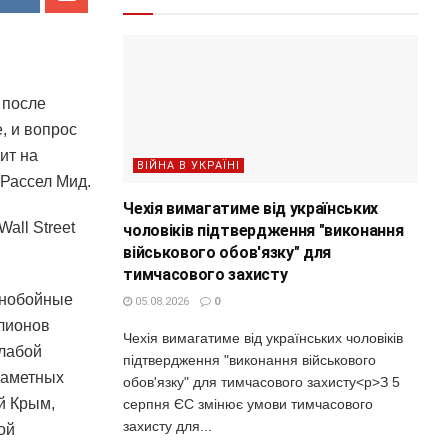
 после
, и вопрос
ит на
ВІЙНА В УКРАЇНІ
 Рассел Мид.
Чехія вимагатиме від українських
all Street
чоловіків підтвердження "виконання
військового обов'язку" для
тимчасового захисту
ьнобойные
05.08.2026
0
ллионов
Чехія вимагатиме від українських чоловіків
слабой
підтвердження "виконання військового
заметных
обов'язку" для тимчасового захисту<p>З 5
й Крым,
серпня ЄС змінює умови тимчасового
захисту для...
ой