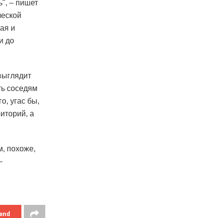
", – пишет
ческой
ая и
и до
 выглядит
ть соседям
о, угас бы,
иторий, а
м, похоже,
–
end