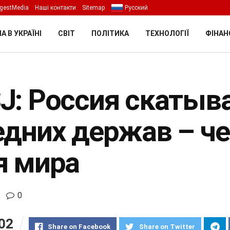
gestMedia
Наші контакти
Sitemap
Русский
А В УКРАЇНІ
СВІТ
ПОЛІТИКА
ТЕХНОЛОГІЇ
ФІНАН
J: Россия скатыва
едних держав – че
я мира
0
02
Share on Facebook
Share on Twitter