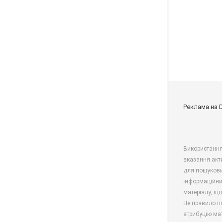
Реклама на 
Використання 
вказання акт
для пошукови
інформаційни
матеріалу, що
Це правило п
атрибуцію мат