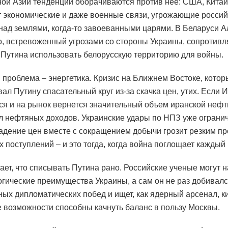
ой Азии тенденции оборачиваются против нее: США, Китай
 экономические и даже военные связи, угрожающие росси
над землями, когда-то завоеванными царями. В Беларуси 
, встревоженный угрозами со стороны Украины, сопротивл
Путина использовать белорусскую территорию для войны.
 проблема – энергетика. Кризис на Ближнем Востоке, кото
ал Путину спасательный круг из-за скачка цен, утих. Если
ся и на рынок вернется значительный объем иранской нефт
л нефтяных доходов. Украинские удары по НПЗ уже ограни
Падение цен вместе с сокращением добычи грозит резким п
 поступлений – и это тогда, когда война поглощает каждый 
ает, что списывать Путина рано. Российские ученые могут н
огические преимущества Украины, а сам он не раз добивал
ых дипломатических побед и ищет, как ядерный арсенал, ки
 возможности способны качнуть баланс в пользу Москвы.