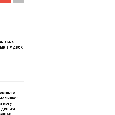
кількох
амків у двох
омнил о
 малыша”:
и могут
 деньги
вещей