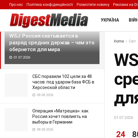
Про нас
Політика конфіденційності
Розмістити новину
Реклама на Di
LATEST
TRENDING
Filter
УКРАЇНА
ВІЙН
WSJ: Россия скатывается в
Home
Світ
разряд средних держав – чем это
обернется для мира
WS
01.07.2026
ср
СБС поразили 102 цели за 48
часов: под ударом база ФСБ в
Херсонской области
дл
08.08.2026
Операция «Матрешка»: как
Россия хочет повлиять на
01.07.2026
выборы в Германии
08.08.2026
24
8