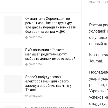
SHARES
V
Окупанти на Херсонщині не
ремонтують інфраструктуру,
Россия ри
але дають поради як виживати
холодной 
без води та світла – ЦНС
об упадке
08.08.2026
первый пла
ПФУ напомнил о “пакете
малыша”: родители могут
Как переда
выбрать деньги вместо вещей
Journal.
08.08.2026
Последние
SpaceX побудує газові
удары укр
електростанції для нового
россиян, 
заводу з виробництва чіпів у
Техасі
Украины. 
08.08.2026
успехов н
откуда ту