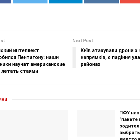
ost
Next Post
нский интеллект
Київ атакували дрони з 
обился Пентагону: наши
напрямків, є падіння ул
ники научат американские
районах
 летать стаями
ини
ПФУ нап
“пакете
родител
выбрать
вместо 