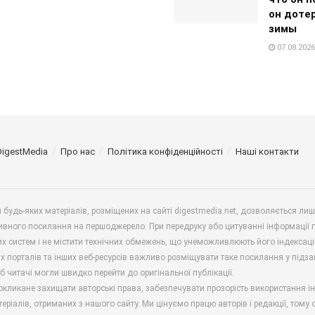
он доте
зимы
07.08.2026
DigestMedia
Про нас
Політика конфіденційності
Наші контакти
будь-яких матеріалів, розміщених на сайті digestmedia.net, дозволяється ли
ивного посилання на першоджерело. При передруку або цитуванні інформації 
х систем і не містити технічних обмежень, що унеможливлюють його індексаці
х порталів та інших веб-ресурсів важливо розміщувати таке посилання у підз
б читачі могли швидко перейти до оригінальної публікації.
окликане захищати авторські права, забезпечувати прозорість використання і
еріалів, отриманих з нашого сайту. Ми цінуємо працю авторів і редакції, тому