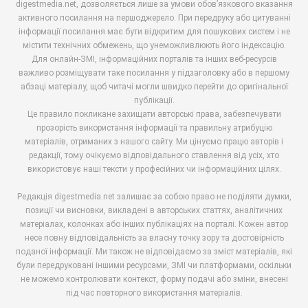
digestmedia.net, дозволяється лише за умови обов’язкового вказання
активного посилання на першоджерело. При передруку або цитуванні
інформації посилання має бути відкритим для пошукових систем і не
містити технічних обмежень, що унеможливлюють його індексацію.
Для онлайн-ЗМІ, інформаційних порталів та інших веб-ресурсів
важливо розміщувати таке посилання у підзаголовку або в першому
абзаці матеріалу, щоб читачі могли швидко перейти до оригінальної
публікації.
Це правило покликане захищати авторські права, забезпечувати
прозорість використання інформації та правильну атрибуцію
матеріалів, отриманих з нашого сайту. Ми цінуємо працю авторів і
редакції, тому очікуємо відповідального ставлення від усіх, хто
використовує наші тексти у професійних чи інформаційних цілях.
Редакція digestmedia.net залишає за собою право не поділяти думки,
позиції чи висновки, викладені в авторських статтях, аналітичних
матеріалах, колонках або інших публікаціях на порталі. Кожен автор
несе повну відповідальність за власну точку зору та достовірність
поданої інформації. Ми також не відповідаємо за зміст матеріалів, які
були передруковані іншими ресурсами, ЗМІ чи платформами, оскільки
не можемо контролювати контекст, форму подачі або зміни, внесені
під час повторного використання матеріалів.