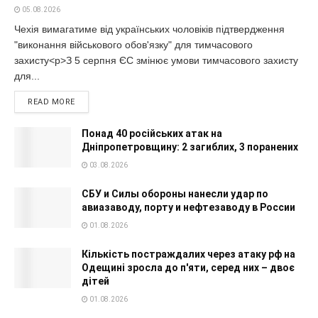
05.08.2026
Чехія вимагатиме від українських чоловіків підтвердження
"виконання військового обов'язку" для тимчасового
захисту<p>З 5 серпня ЄС змінює умови тимчасового захисту
для...
READ MORE
Понад 40 російських атак на
Дніпропетровщину: 2 загиблих, 3 поранених
03.08.2026
СБУ и Силы обороны нанесли удар по
авиазаводу, порту и нефтезаводу в России
01.08.2026
Кількість постраждалих через атаку рф на
Одещині зросла до п'яти, серед них – двоє
дітей
01.08.2026