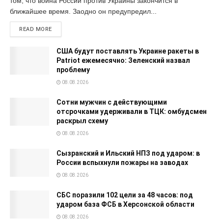
том, что война России против Украины закончится в
ближайшее время. Заодно он предупредил...
READ MORE
США будут поставлять Украине ракеты в
Patriot ежемесячно: Зеленский назвал
проблему
08.08.2026
Сотни мужчин с действующими
отсрочками удерживали в ТЦК: омбудсмен
раскрыл схему
08.08.2026
Сызранский и Ильский НПЗ под ударом: в
России вспыхнули пожары на заводах
08.08.2026
СБС поразили 102 цели за 48 часов: под
ударом база ФСБ в Херсонской области
08.08.2026