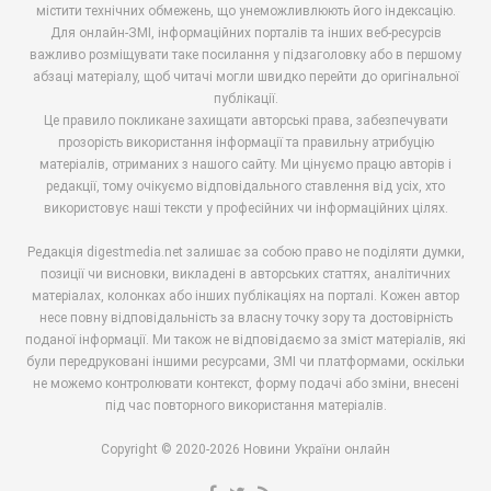
містити технічних обмежень, що унеможливлюють його індексацію.
Для онлайн-ЗМІ, інформаційних порталів та інших веб-ресурсів
важливо розміщувати таке посилання у підзаголовку або в першому
абзаці матеріалу, щоб читачі могли швидко перейти до оригінальної
публікації.
Це правило покликане захищати авторські права, забезпечувати
прозорість використання інформації та правильну атрибуцію
матеріалів, отриманих з нашого сайту. Ми цінуємо працю авторів і
редакції, тому очікуємо відповідального ставлення від усіх, хто
використовує наші тексти у професійних чи інформаційних цілях.
Редакція digestmedia.net залишає за собою право не поділяти думки,
позиції чи висновки, викладені в авторських статтях, аналітичних
матеріалах, колонках або інших публікаціях на порталі. Кожен автор
несе повну відповідальність за власну точку зору та достовірність
поданої інформації. Ми також не відповідаємо за зміст матеріалів, які
були передруковані іншими ресурсами, ЗМІ чи платформами, оскільки
не можемо контролювати контекст, форму подачі або зміни, внесені
під час повторного використання матеріалів.
Copyright © 2020-2026 Новини України онлайн