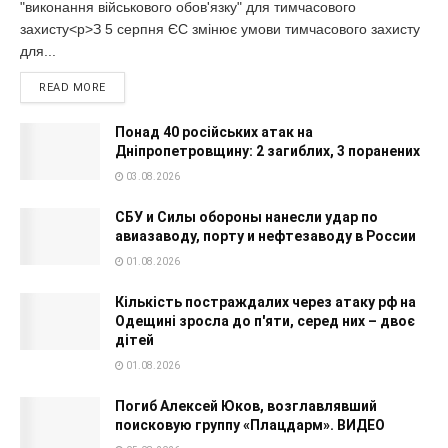
"виконання військового обов'язку" для тимчасового
захисту<p>З 5 серпня ЄС змінює умови тимчасового захисту
для...
READ MORE
Понад 40 російських атак на
Дніпропетровщину: 2 загиблих, 3 поранених
03.08.2026
СБУ и Силы обороны нанесли удар по
авиазаводу, порту и нефтезаводу в России
01.08.2026
Кількість постраждалих через атаку рф на
Одещині зросла до п'яти, серед них – двоє
дітей
01.08.2026
Погиб Алексей Юков, возглавлявший
поисковую группу «Плацдарм». ВИДЕО