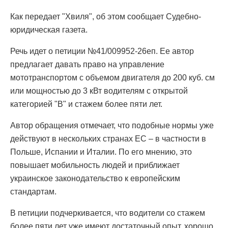
Как передает "Хвиля", об этом сообщает Судебно-
юридическая газета.
Речь идет о петиции №41/009952-26еп. Ее автор
предлагает давать право на управление
мототранспортом с объемом двигателя до 200 куб. см
или мощностью до 3 кВт водителям с открытой
категорией "В" и стажем более пяти лет.
Автор обращения отмечает, что подобные нормы уже
действуют в нескольких странах ЕС – в частности в
Польше, Испании и Италии. По его мнению, это
повышает мобильность людей и приближает
украинское законодательство к европейским
стандартам.
В петиции подчеркивается, что водители со стажем
более пяти лет уже имеют достаточный опыт, хорошо