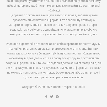
важливо розміщувати таке посилання у підзаголовку або в першому
абзаці матеріалу, щоб читачі могли швидко перейти до оригінальної
публікації.
Це правило покликане захищати авторські права, забезпечувати
прозорість використання інформації та правильну атрибуцію
матеріалів, отриманих з нашого сайту. Ми цінуємо працю авторів і
редакції, тому очікуємо відповідального ставлення від усіх, хто
використовує наші тексти у професійних чи інформаційних цілях.
Редакція digestmedia.net залишає за собою право не поділяти думки,
позиції чи висновки, викладені в авторських статтях, аналітичних
матеріалах, колонках або інших публікаціях на порталі. Кожен автор
несе повну відповідальність за власну точку зору та достовірність
поданої інформації. Ми також не відповідаємо за зміст матеріалів, які
були передруковані іншими ресурсами, ЗМІ чи платформами, оскільки
не можемо контролювати контекст, форму подачі або зміни, внесені
під час повторного використання матеріалів.
Copyright © 2020-2026 Новини України онлайн