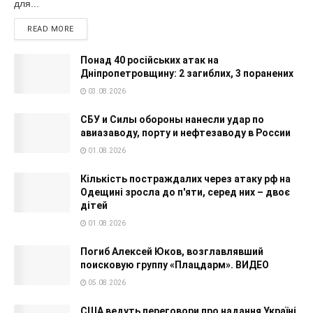
для...
READ MORE
Понад 40 російських атак на
Дніпропетровщину: 2 загиблих, 3 поранених
03.08.2026
СБУ и Силы обороны нанесли удар по
авиазаводу, порту и нефтезаводу в России
01.08.2026
Кількість постраждалих через атаку рф на
Одещині зросла до п'яти, серед них – двоє
дітей
01.08.2026
Погиб Алексей Юков, возглавлявший
поисковую группу «Плацдарм». ВИДЕО
05.08.2026
США ведуть переговори про надання Україні