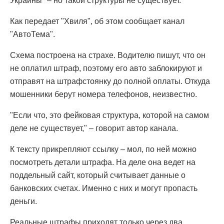
Украины" – но такой структуры не существует.
Как передает "Хвиля", об этом сообщает канал
"АвтоТема".
Схема построена на страхе. Водителю пишут, что он
не оплатил штраф, поэтому его авто заблокируют и
отправят на штрафстоянку до полной оплаты. Откуда
мошенники берут номера телефонов, неизвестно.
"Если что, это фейковая структура, которой на самом
деле не существует," – говорит автор канала.
К тексту прикрепляют ссылку – мол, по ней можно
посмотреть детали штрафа. На деле она ведет на
поддельный сайт, который считывает данные о
банковских счетах. Именно с них и могут пропасть
деньги.
Реальные штрафы приходят только через два