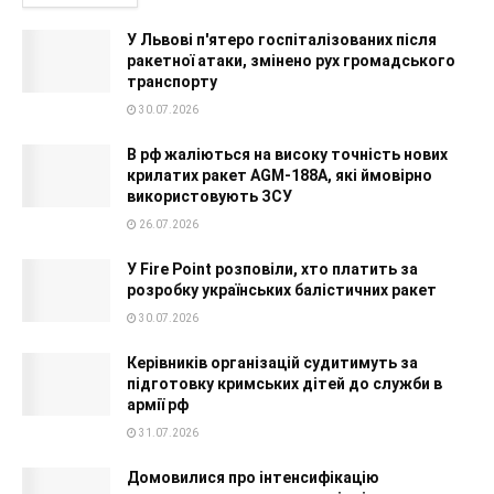
У Львові п'ятеро госпіталізованих після
ракетної атаки, змінено рух громадського
транспорту
30.07.2026
В рф жаліються на високу точність нових
крилатих ракет AGM-188A, які ймовірно
використовують ЗСУ
26.07.2026
У Fire Point розповіли, хто платить за
розробку українських балістичних ракет
30.07.2026
Керівників організацій судитимуть за
підготовку кримських дітей до служби в
армії рф
31.07.2026
Домовилися про інтенсифікацію