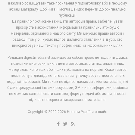
важливо розміщувати таке посилання у підзаголовку або в першому
абзаці матеріалу, щоб читачі могли швидко перейти до оригінальної
публікації.
Це правило покликане захищати авторські права, забезпечувати
прозорість використання інформації та правильну атрибуцію
матеріалів, отриманих з нашого сайту. Ми цінуємо працю авторів і
редакції, тому очікуємо відповідального ставлення від усіх, хто
використовує наші тексти у професійних чи інформаційних цілях.
Редакція digestmedia.net залишає за собою право не поділяти думки,
позиції чи висновки, викладені в авторських статтях, аналітичних
матеріалах, колонках або інших публікаціях на порталі. Кожен автор
несе повну відповідальність за власну точку зору та достовірність
поданої інформації. Ми також не відповідаємо за зміст матеріалів, які
були передруковані іншими ресурсами, ЗМІ чи платформами, оскільки
не можемо контролювати контекст, форму подачі або зміни, внесені
під час повторного використання матеріалів.
Copyright © 2020-2026 Новини України онлайн