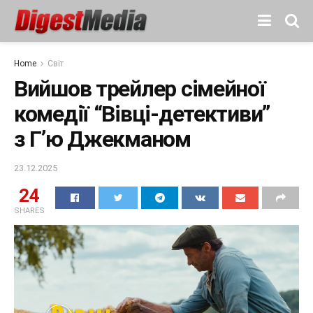
Home
Світ
Вийшов трейлер сімейної
комедії “Вівці-детективи”
з Г’ю Джекманом
23.12.2025
24
SHARES