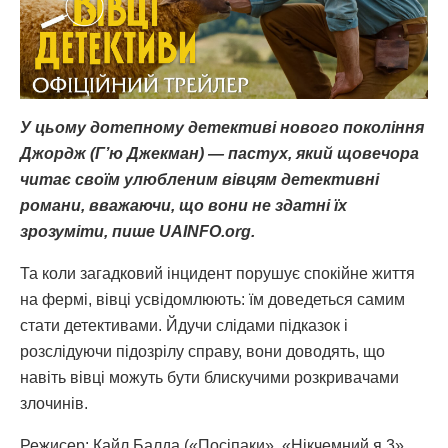
У цьому дотепному детективі нового покоління
Джордж (Г’ю Джекман) — пастух, який щовечора
читає своїм улюбленим вівцям детективні
романи, вважаючи, що вони не здатні їх
зрозуміти, пише UAINFO.org.
Та коли загадковий інцидент порушує спокійне життя
на фермі, вівці усвідомлюють: їм доведеться самим
стати детективами. Йдучи слідами підказок і
розслідуючи підозрілу справу, вони доводять, що
навіть вівці можуть бути блискучими розкривачами
злочинів.
Режисер: Кайл Балда («Посіпаки», «Нікчемний я 3»,