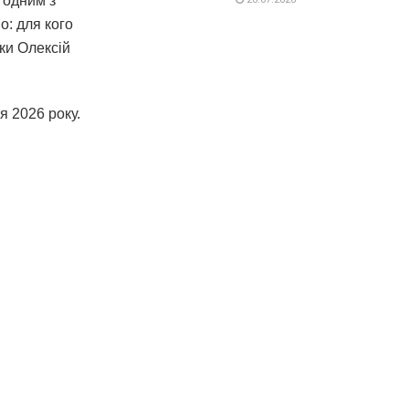
 одним з
о: для кого
ки Олексій
я 2026 року.