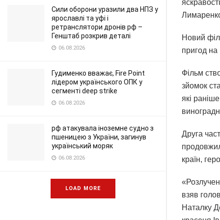
яскравості
Сили оборони уразили два НПЗ у
Лимаренк
ярославлі та уфі і
ретранслятори дронів рф –
Генштаб розкрив деталі
Новий філь
06.08.2026
пригод на
Фільм ство
Гудименко вважає, Fire Point
лідером українського ОПК у
зйомок ста
сегменті deep strike
які раніш
06.08.2026
виноградн
рф атакувала іноземне судно з
Друга час
пшеницею з України, загинув
український моряк
продовжил
06.08.2026
країн, гер
«Розлученн
LOAD MORE
взяв голо
Наталку Д