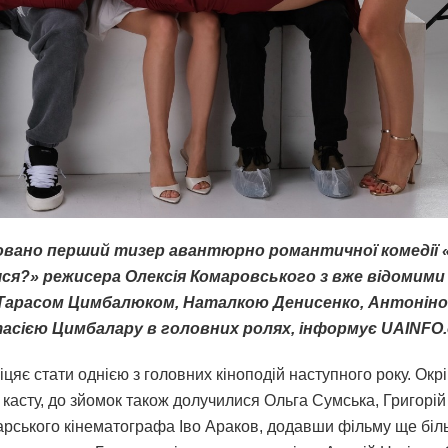
вано перший тизер авантюрно романтичної комедії 
ся?» режисера Олексія Комаровського з вже відомими
 Тарасом Цимбалюком, Наталкою Денисенко, Антонін
асією Цимбалару в головних ролях, інформує UAINFO.
іцяє стати однією з головних кіноподій наступного року. Окр
касту, до зйомок також долучилися Ольга Сумська, Григорій
гарського кінематографа Іво Араков, додавши фільму ще біл