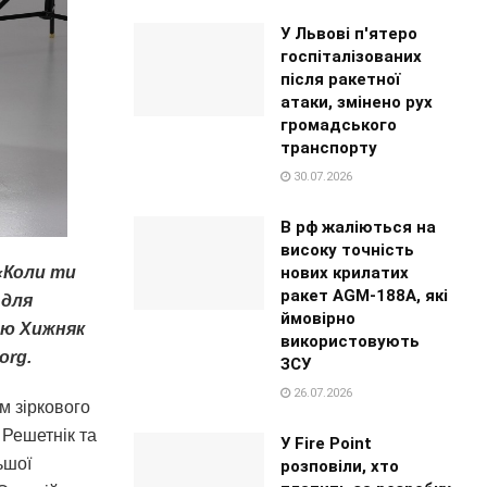
У Львові п'ятеро
госпіталізованих
після ракетної
атаки, змінено рух
громадського
транспорту
30.07.2026
В рф жаліються на
високу точність
нових крилатих
«Коли ти
ракет AGM-188A, які
 для
ймовірно
ою Хижняк
використовують
org.
ЗСУ
26.07.2026
ім зіркового
 Решетнік та
У Fire Point
ьшої
розповіли, хто