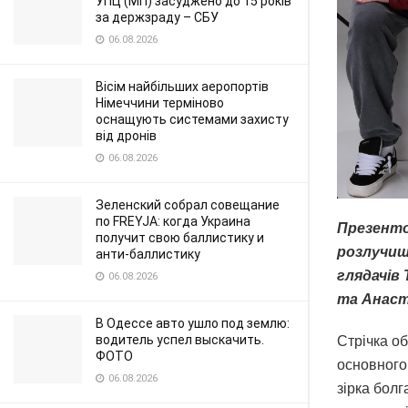
УПЦ (МП) засуджено до 15 років
за держзраду – СБУ
06.08.2026
Вісім найбільших аеропортів
Німеччини терміново
оснащують системами захисту
від дронів
06.08.2026
Зеленский собрал совещание
по FREYJA: когда Украина
Презенто
получит свою баллистику и
розлучиш
анти-баллистику
глядачів
06.08.2026
та Анаст
В Одессе авто ушло под землю:
водитель успел выскачить.
Стрічка об
ФОТО
основного 
06.08.2026
зірка бол