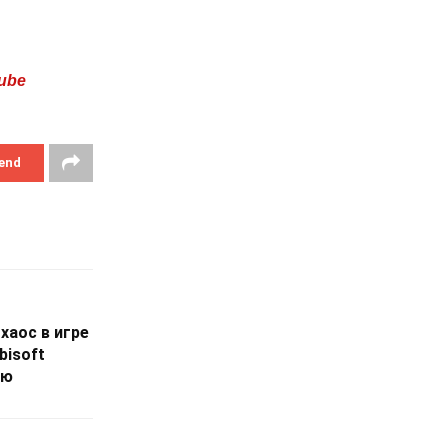
ube
end
хаос в игре
bisoft
ью