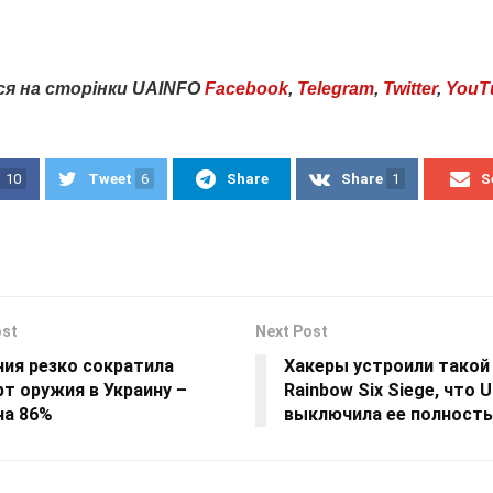
ся
на
сторінки
UAINFO
Facebook
,
Telegram
,
Twitter
,
YouT
10
Tweet
6
Share
Share
1
S
ost
Next Post
ния резко сократила
Хакеры устроили такой 
т оружия в Украину –
Rainbow Six Siege, что U
на 86%
выключила ее полност