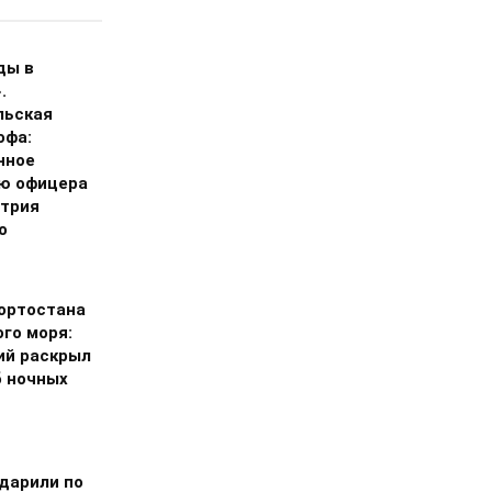
ды в
.
льская
офа:
нное
ю офицера
трия
о
ортостана
го моря:
ий раскрыл
 ночных
дарили по