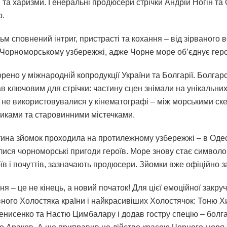
 та харизми. Генеральні продюсери стрічки Андрій Ногін та 
о.
м сповнений інтриг, пристрасті та кохання – від зірваного 
 Чорноморському узбережжі, адже Чорне море об’єднує геро
рено у міжнародній копродукції України та Болгарії. Болгар
в ключовим для стрічки: частину сцен знімали на унікальних
е не використовувалися у кінематографі – між морськими ск
иками та старовинними містечками.
тина зйомок проходила на протилежному узбережжі – в Одес
ися чорноморські пригоди героїв. Море знову стає символ
оїв і почуттів, зазначають продюсери. Зйомки вже офіційно 
я – це не кінець, а новий початок! Для цієї емоційної закруче
вного Холостяка країни і найкрасивіших Холостячок: Тоню Х
енисенко та Настю Цимбалару і додав гостру спецію – болг