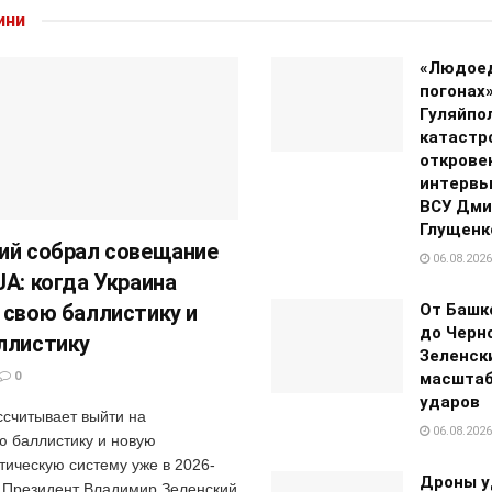
ини
«Людое
погонах»
Гуляйпо
катастр
открове
интервь
ВСУ Дми
Глущенк
ий собрал совещание
06.08.2026
JA: когда Украина
 свою баллистику и
От Башк
до Черно
ллистику
Зеленск
0
масштаб
ударов
ссчитывает выйти на
06.08.2026
ю баллистику и новую
тическую систему уже в 2026-
Дроны у
. Президент Владимир Зеленский