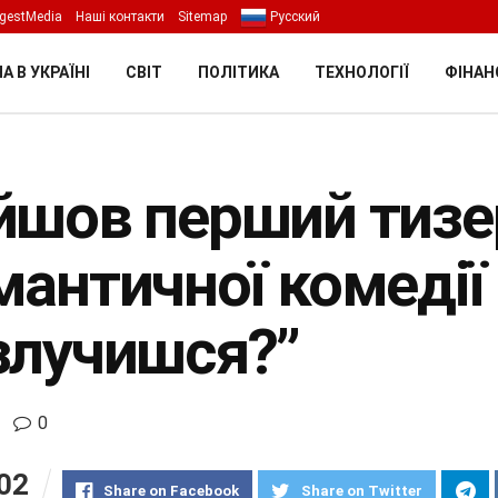
gestMedia
Наші контакти
Sitemap
Русский
А В УКРАЇНІ
СВІТ
ПОЛІТИКА
ТЕХНОЛОГІЇ
ФІНАН
йшов перший тизе
мантичної комедії 
злучишся?”
0
02
Share on Facebook
Share on Twitter