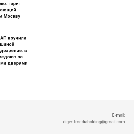
лю: горит
тающий
м Москву
САП вручили
ишиной
дозрение: в
седают за
ми дверями
E-mail:
digestmediaholding@gmail.com