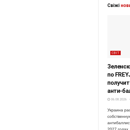
Свіжі
нов
СВІТ
Зеленск
по FREY
получит
анти-ба
06.08.2026
Украина ра
собственну
антибаллис
2027 годах