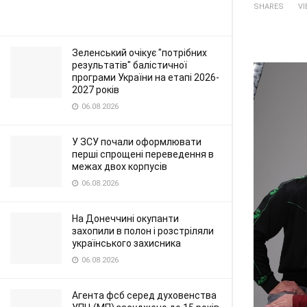
SHARES
V
Зеленський очікує "потрібних
результатів" балістичної
програми України на етапі 2026-
2027 років
06.08.2026
У ЗСУ почали оформлювати
перші спрощені переведення в
межах двох корпусів
06.08.2026
На Донеччині окупанти
захопили в полон і розстріляли
українського захисника
06.08.2026
Агента фсб серед духовенства