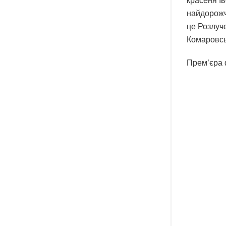
красеня І
найдорожч
це Розлуче
Комаровс
Прем’єра 