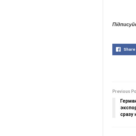
Підписуй
Share
Previous P
Герма
экспор
сразу 