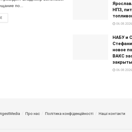
Ярослав
ещание по...
НПЗ, пи
топливо
RE
06.08.2026
НАБУ и 
Стефан
новое по
ВАКС за
закрыты
06.08.2026
DigestMedia
Про нас
Політика конфіденційності
Наші контакти