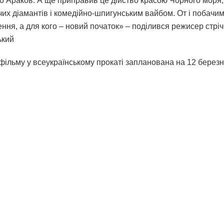
во Араков. А ще приправив це дійство красою Чорного моря,
их діамантів і комедійно-шпигунським вайбом. От і побачим
ння, а для кого – новий початок» – поділився режисер стріч
ький
фільму у всеукраїнському прокаті запланована на 12 березн