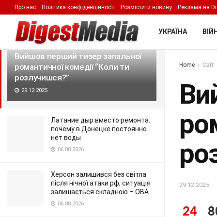
Про нас
Політика конфіденційності
Розмістити новину
Реклама на Di
LATEST
TRENDING
Filter
УКРАЇНА
ВІЙН
Вийшов перший тизер запальної
Home
Світ
романтичної комедії “Коли ти
розлучишся?”
Ви
29.12.2025
ро
Латание дыр вместо ремонта:
почему в Донецке постоянно
нет воды
ро
06.08.2026
Херсон залишився без світла
після нічної атаки рф, ситуація
29.12.2025
залишається складною – ОВА
06.08.2026
24
8