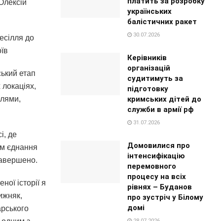
платить за розробку
Олексій
українських
балістичних ракет
30.07.2026
весілля до
їв
Керівників
організацій
ський етап
судитимуть за
 локаціях,
підготовку
кримських дітей до
елями,
служби в армії рф
31.07.2026
і, де
Домовилися про
ом єднання
інтенсифікацію
завершено.
перемовного
процесу на всіх
ної історії я
рівнях – Буданов
ижняк,
про зустріч у Білому
домі
арського
28.07.2026