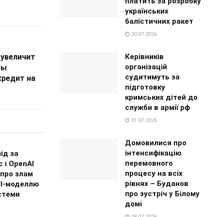
платить за розробку
українських
балістичних ракет
30.07.2026
Керівників
 увеличит
організацій
бы
судитимуть за
кредит на
підготовку
кримських дітей до
служби в армії рф
31.07.2026
Домовилися про
інтенсифікацію
ід за
перемовного
c і OpenAI
процесу на всіх
 про злам
рівнях – Буданов
І-моделлю
про зустріч у Білому
стеми
домі
28.07.2026