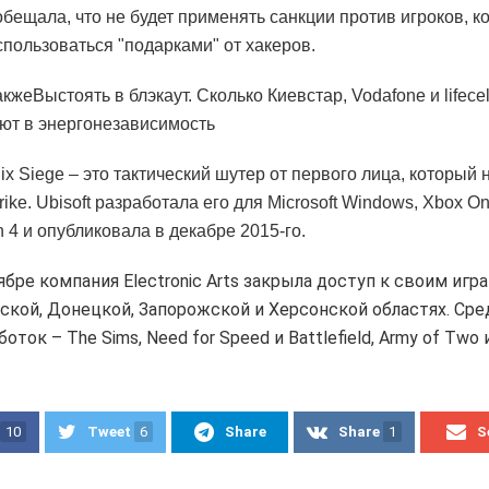
ообещала, что не будет применять санкции против игроков, к
спользоваться "подарками" от хакеров.
кжеВыстоять в блэкаут. Сколько Киевстар, Vodafone и lifecel
ют в энергонезависимость
ix Siege – это тактический шутер от первого лица, который
rike. Ubisoft разработала его для Microsoft Windows, Xbox O
n 4 и опубликовала в декабре 2015-го.
ябре компания Electronic Arts закрыла доступ к своим игр
ской, Донецкой, Запорожской и Херсонской областях. Сре
боток – The Sims, Need for Speed и Battlefield, Army of Two 
10
Tweet
6
Share
Share
1
S