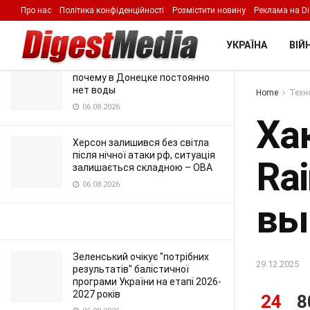
выключила ее полностью
Про нас
Політика конфіденційності
Розмістити новину
Реклама на Di
LATEST
TRENDING
Filter
29.12.2025
УКРАЇНА
ВІЙН
Латание дыр вместо ремонта:
почему в Донецке постоянно
нет воды
Home
Техно
06.08.2026
Ха
Херсон залишився без світла
після нічної атаки рф, ситуація
Rai
залишається складною – ОВА
06.08.2026
вы
Зеленський очікує "потрібних
29.12.2025
результатів" балістичної
програми України на етапі 2026-
2027 років
24
8