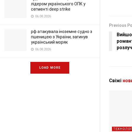
лідером українського ОПК у
сегменті deep strike
06.08.2026
Previous P
рф атакувала іноземне судно з
Вийшо
пшеницею з України, загинув
романт
український моряк
розлу
06.08.2026
LOAD MORE
Свіжі
нов
ТЕХНОЛОГ