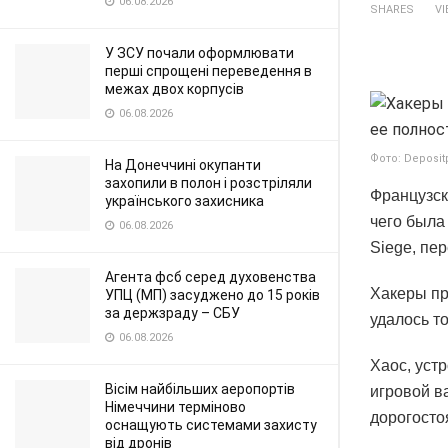
06.08.2026
SHARES
V
У ЗСУ почали оформлювати
перші спрощені переведення в
межах двох корпусів
06.08.2026
Фото: Deposit
На Донеччині окупанти
захопили в полон і розстріляли
Французск
українського захисника
чего была
06.08.2026
Siege, пе
Агента фсб серед духовенства
Хакеры пр
УПЦ (МП) засуджено до 15 років
за держзраду – СБУ
удалось то
06.08.2026
Хаос, уст
Вісім найбільших аеропортів
игровой в
Німеччини терміново
дорогосто
оснащують системами захисту
від дронів