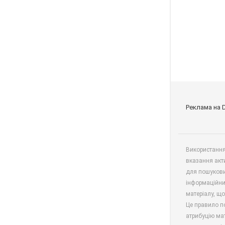
Реклама на 
Використання 
вказання акт
для пошукови
інформаційни
матеріалу, що
Це правило п
атрибуцію мат