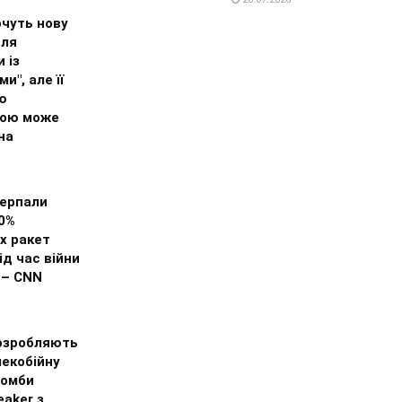
очуть нову
для
 із
и", але її
ю
ою може
на
ерпали
0%
х ракет
д час війни
 – CNN
озробляють
лекобійну
бомби
aker з