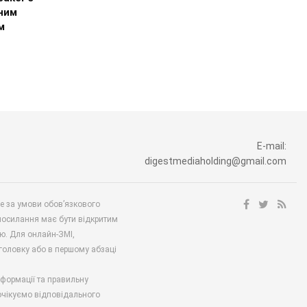
ним
м
E-mail:
digestmediaholding@gmail.com
ше за умови обов’язкового
посилання має бути відкритим
ю. Для онлайн-ЗМІ,
аголовку або в першому абзаці
нформації та правильну
 очікуємо відповідального