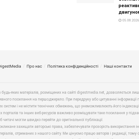
реактив
двигуно
05.08.2026
DigestMedia
Про нас
Політика конфіденційності
Наші контакти
будь-яких матеріалів, розміщених на сайті digestmedia.net, дозволяється ли
ивного посилання на першоджерело. При передруку або цитуванні інформації 
х систем і не містити технічних обмежень, що унеможливлюють його індексаці
х порталів та інших веб-ресурсів важливо розміщувати таке посилання у підз
б читачі могли швидко перейти до оригінальної публікації.
окликане захищати авторські права, забезпечувати прозорість використання і
еріалів, отриманих з нашого сайту. Ми цінуємо працю авторів і редакції, тому