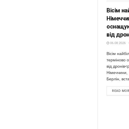
Вісім н
Німеччи
оснащую
від дрон
06.08.2026
Вісім найбі
терміново 
від дронів<
Німеччини,
Берлін, вст
READ MO