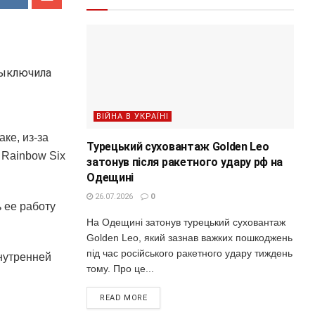
ВІЙНА В УКРАЇНІ
ке, из-за
Турецький суховантаж Golden Leo
 Rainbow Six
затонув після ракетного удару рф на
Одещині
26.07.2026
0
 ее работу
На Одещині затонув турецький суховантаж
Golden Leo, який зазнав важких пошкоджень
під час російського ракетного удару тиждень
нутренней
тому. Про це...
READ MORE