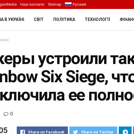
gestMedia
Наші контакти
Sitemap
Русский
А В УКРАЇНІ
СВІТ
ПОЛІТИКА
ТЕХНОЛОГІЇ
ФІНАН
логії
керы устроили так
nbow Six Siege, что
ключила ее полн
0
05
Share on Facebook
Share on Twitter