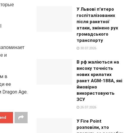
оторые
У Львові п'ятеро
госпіталізованих
після ракетної
l
атаки, змінено рух
громадського
транспорту
 напоминает
30.07.2026
ne и
В рф жаліються на
високу точність
нових крилатих
ам в
ракет AGM-188A, які
ди ее
ймовірно
и Dragon Age.
використовують
ЗСУ
26.07.2026
end
У Fire Point
розповіли, хто