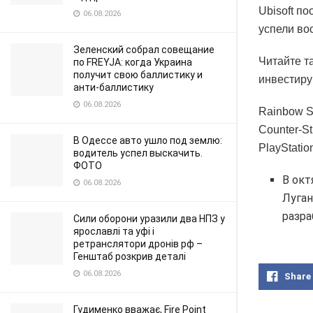
Ubisoft п
06.08.2026
успели во
Зеленский собрал совещание
Читайте та
по FREYJA: когда Украина
получит свою баллистику и
инвестиру
анти-баллистику
06.08.2026
Rainbow S
Counter-St
В Одессе авто ушло под землю:
PlayStatio
водитель успел выскачить.
ФОТО
В окт
06.08.2026
Луган
разра
Сили оборони уразили два НПЗ у
ярославлі та уфі і
ретранслятори дронів рф –
Генштаб розкрив деталі
06.08.2026
Share
Гудименко вважає, Fire Point