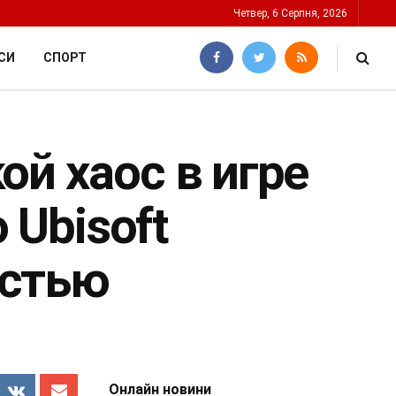
Четвер, 6 Серпня, 2026
СИ
СПОРТ
ой хаос в игре
 Ubisoft
остью
Онлайн новини