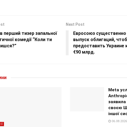
ost
Next Post
в перший тизер запальної
Евросоюз существенно
ичної комедії “Коли ти
выпуск облигаций, что
чишся?”
предоставить Украине 
€90 млрд.
ини
Meta усл
Anthropi
заявила
своєю Ш
іншої си
06.08.2026
ІЇ