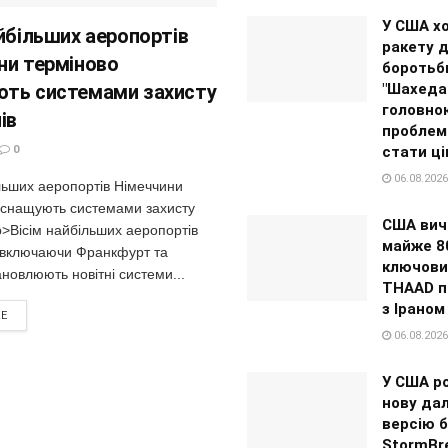
У США х
айбільших аеропортів
ракету 
ни терміново
боротьби
ть системами захисту
"Шахедам
головно
ів
проблем
0
стати ці
06.08.2026
льших аеропортів Німеччини
оснащують системами захисту
США вич
p>Вісім найбільших аеропортів
майже 8
 включаючи Франкфурт та
ключови
ановлюють новітні системи...
THAAD пі
з Іраном
RE
06.08.2026
У США р
нову да
версію 
StormBre