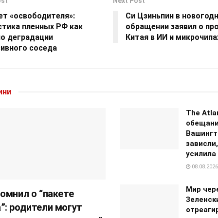
ost
Next Post
ет «освободителя»:
Си Цзиньпин в новогод
стика пленных РФ как
обращении заявил о пр
ло деградации
Китая в ИИ и микрочипа
сивного соседа
ини
The Atla
обещан
Вашингт
зависли,
усилила
08.08.2026
Мир чере
омнил о “пакете
Зеленск
: родители могут
отреаги