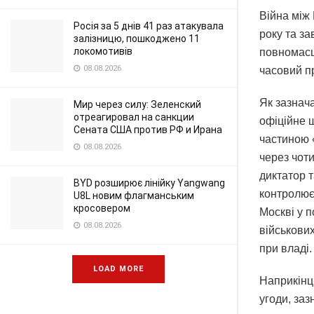
Війна між
Росія за 5 днів 41 раз атакувала
року та за
залізницю, пошкоджено 11
локомотивів
повномасш
08.08.2026
часовий п
Як зазнач
Мир через силу: Зеленский
отреагировал на санкции
офіційне 
Сената США против РФ и Ирана
частиною 
08.08.2026
через чот
диктатор т
BYD розширює лінійку Yangwang
контролює
U8L новим флагманським
кросовером
Москві у 
08.08.2026
військови
при владі.
LOAD MORE
Наприкінці
угоди, за