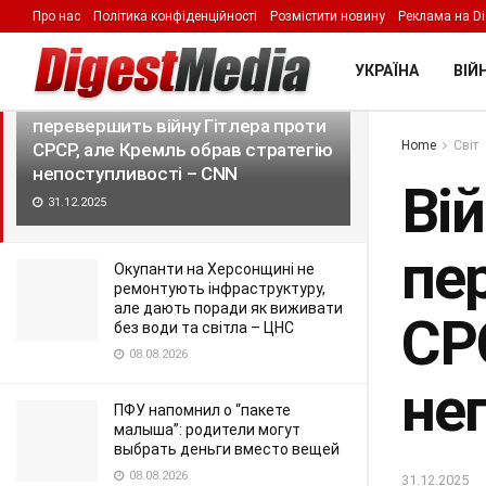
Про нас
Політика конфіденційності
Розмістити новину
Реклама на Di
LATEST
TRENDING
Filter
УКРАЇНА
ВІЙН
Війна Путіна проти України у січні
перевершить війну Гітлера проти
Home
Світ
СРСР, але Кремль обрав стратегію
непоступливості – CNN
Вій
31.12.2025
пе
Окупанти на Херсонщині не
ремонтують інфраструктуру,
але дають поради як виживати
СР
без води та світла – ЦНС
08.08.2026
не
ПФУ напомнил о “пакете
малыша”: родители могут
выбрать деньги вместо вещей
08.08.2026
31.12.2025