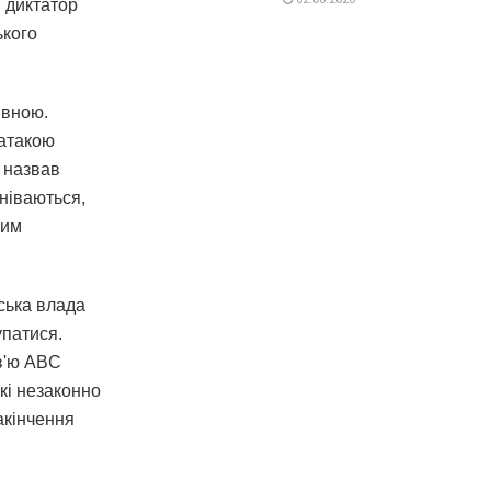
 диктатор
ького
ивною.
атакою
й назвав
мніваються,
ним
ська влада
упатися.
рв'ю ABC
кі незаконно
акінчення