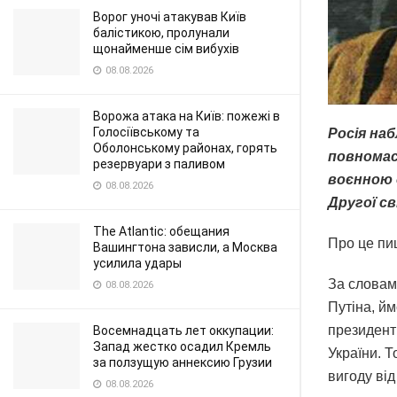
Ворог уночі атакував Київ
балістикою, пролунали
щонайменше сім вибухів
08.08.2026
Ворожа атака на Київ: пожежі в
Голосіївському та
Росія наб
Оболонському районах, горять
повномас
резервуари з паливом
воєнною 
08.08.2026
Другої св
The Atlantic: обещания
Про це пи
Вашингтона зависли, а Москва
усилила удары
За словам
08.08.2026
Путіна, йм
президент
Восемнадцать лет оккупации:
Запад жестко осадил Кремль
України. 
за ползущую аннексию Грузии
вигоду ві
08.08.2026