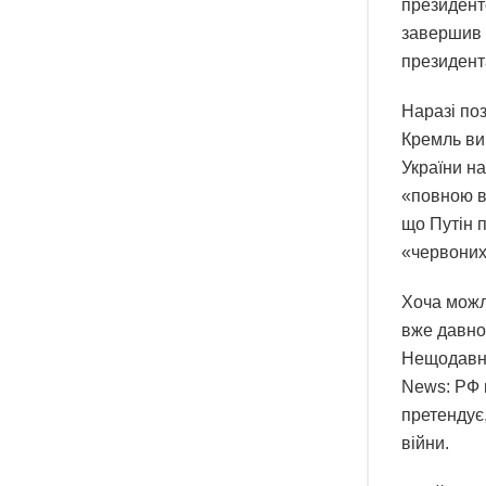
президент
завершив 
президент
Наразі по
Кремль ви
України на
«повною ви
що Путін п
«червоних 
Хоча можл
вже давно 
Нещодавно
News: РФ 
претендує,
війни.