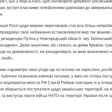
ом США у Мар-а-Лаго, щоб обговорити документ, російський
цю зустріч власними телефонними дзвінками до американс
а.
зиція Росії щодо мирних переговорів стає все більш непроб
правдовує своє небажання встановлювати мир так званою 
 резиденцію Путіна у Новгородській області, яку Зеленськи
гадкою». Деякі аналітики, які стежать за діями Кремля, су
іде на домовленості, які виходитимуть за межі визначених 
ліній».
иві параметри такої угоди ще остаточно не окреслені, росій
публічно позначила ключові питання, у яких не готова пост
 віцепрем'єр-міністр РФ Сергій Рябков повторив їх в інте
не збирається поступатися щодо українських територій, на я
 та виступає проти військ НАТО на території України після з