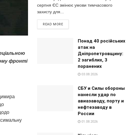
серпня ЄС змінює умови тимчасового
захисту для...
READ MORE
Понад 40 російських
атак на
пеціальною
Дніпропетровщину:
2 загиблих, 3
ному фронті
поранених
03.08.2026
СБУ и Силы обороны
нанесли удар по
одимира
авиазаводу, порту и
що
нефтезаводу в
щодо
России
аксимальну
01.08.2026