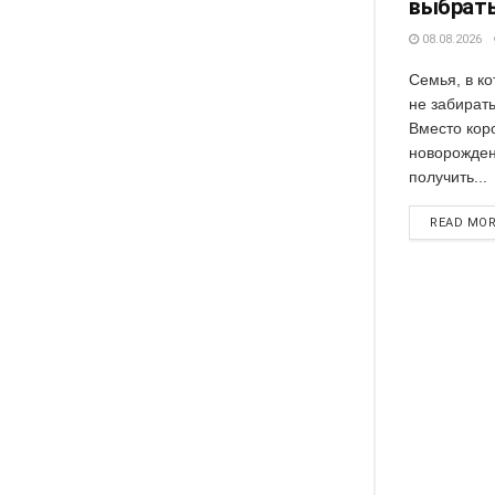
выбрать
08.08.2026
Семья, в к
не забират
Вместо кор
новорожден
получить...
READ MO