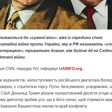
лижається до «сумної віхи»: вже із середини січня
штабна війна проти України, яку в РФ називають «с
операцією», триватиме довше, ніж бойові дії на Схід
ітової війни.
ше CNN, передає NV, інформує
UAINFO.org
.
и журналістів, непоступливість російського диктатора Вол
овірно, є стратегією торгу. Путін, безсумнівно, усвідомлює, 
 США Дональд Трамп рішуче налаштований досягти угоди 
Тому диктатор зробив усе, що в його силах, щоб отримати м
д бажання Вашингтона покласти край конфлікту.