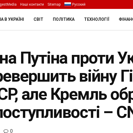
gestMedia
Наші контакти
Sitemap
Русский
А В УКРАЇНІ
СВІТ
ПОЛІТИКА
ТЕХНОЛОГІЇ
ФІНАН
на Путіна проти Ук
ревершить війну Г
СР, але Кремль об
поступливості – C
0