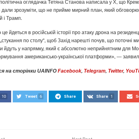
 політична оглядачка Тетяна Станова написала у Х, що Крем
ко дали зрозуміти, що не прийме мирний план, який обговор
й і Трамп.
це йдеться в російській історії про атаку дрона на резиденц
„стукання по столу“, щоб Захід нарешті почув, що поточні м
и йдуть у напрямку, який є абсолютно неприйнятним для Мос
ормування американсько-української платформи», — заявил
ся
на
сторінки
UAINFO
Facebook
,
Telegram
,
Twitter
,
YouT
10
Tweet
6
Share
Share
1
S