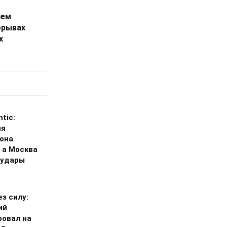
нем
орывах
х
ntic:
ия
она
 а Москва
 удары
з силу:
ий
ровал на