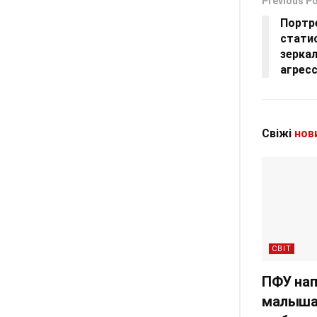
Previous P
Портр
стати
зерка
агрес
Свіжі
нов
СВІТ
ПФУ нап
малыша”