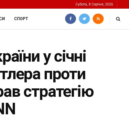
Субота, 8 Серпня, 2026
СИ
СПОРТ
раїни у січні
ітлера проти
рав стратегію
NN