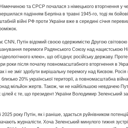
 Німеччиною та СРСР почалася з німецького вторгнення у ч
вершилася падінням Берліна в травні 1945-го, тоді як бойові 
табній війні РФ проти України вже в середині січня перев
роміжок.
ає CNN, Путін відомий своєю одержимістю Другою світовою 
шанування перемоги Радянського Союзу над нацистською Н
«ідеологічного клею», що об'єднує російську державу. Прот
ири роки після початку повномасштабного вторгнення в Укра
ак і не зміг здобути вирішальну перемогу над Києвом. Росія 
 близько 20% української території, а повномасштабна війн
понад мільйон жертв. Також, чи не найбільшою невдачею Пу
х цілей є те, що президент України Володимир Зеленський 
 2025 року Путін, як і раніше, здається руйнівником потенці
значають журналісти. Хоча Зеленський минулого тижня зустрі