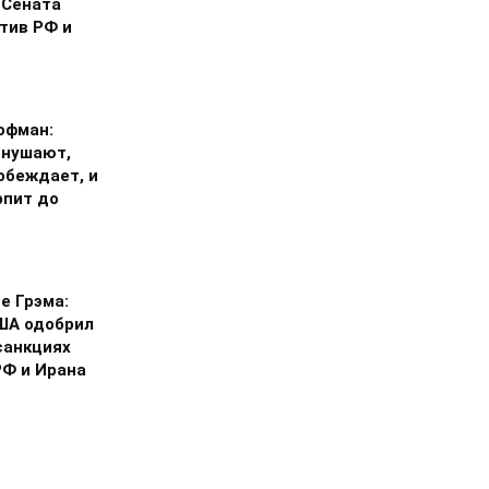
 Сената
тив РФ и
офман:
внушают,
обеждает, и
рпит до
е Грэма:
ША одобрил
санкциях
РФ и Ирана