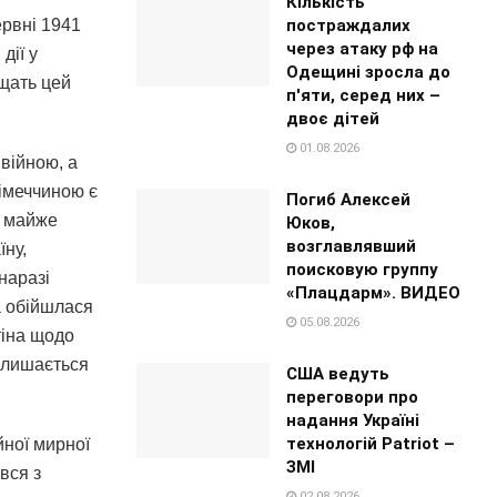
Кількість
ервні 1941
постраждалих
через атаку рф на
дії у
Одещині зросла до
ищать цей
п'яти, серед них –
двоє дітей
01.08.2026
війною, а
імеччиною є
Погиб Алексей
е майже
Юков,
возглавлявший
їну,
поисковую группу
наразі
«Плацдарм». ВИДЕО
а обійшлася
05.08.2026
тіна щодо
залишається
США ведуть
переговори про
надання Україні
технологій Patriot –
йної мирної
ЗМІ
вся з
02.08.2026