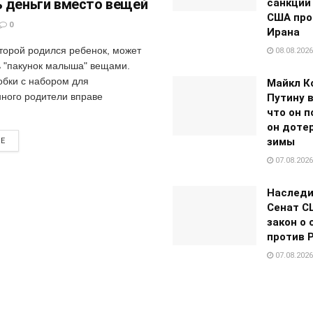
 деньги вместо вещей
санкции
США про
0
Ирана
оторой родился ребенок, может
08.08.2026
ь "пакунок малыша" вещами.
обки с набором для
Майкл К
ного родители вправе
Путину 
что он п
он доте
зимы
RE
07.08.2026
Наследи
Сенат С
закон о 
против 
07.08.2026