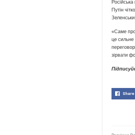
Російська
Путін чіт
Зеленськи
«Саме про 
це сильне 
переговор
зірвати ф
Підписуй
Share