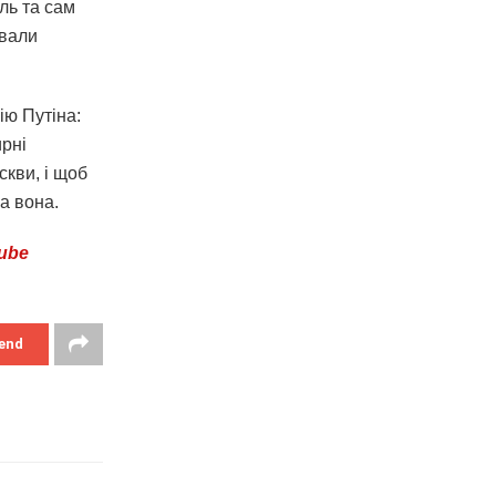
ль та сам
ювали
ію Путіна:
ирні
кви, і щоб
а вона.
ube
end