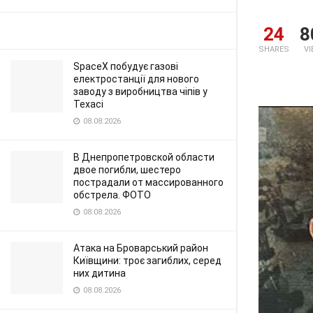
24
8
SHARES
V
SpaceX побудує газові
електростанції для нового
заводу з виробництва чіпів у
Техасі
08.08.2026
В Днепропетровской области
двое погибли, шестеро
пострадали от массированного
обстрела. ФОТО
08.08.2026
Атака на Броварський район
Київщини: троє загиблих, серед
них дитина
08.08.2026