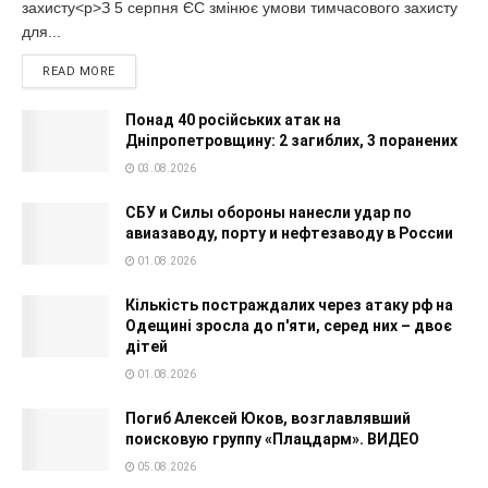
захисту<p>З 5 серпня ЄС змінює умови тимчасового захисту
для...
READ MORE
Понад 40 російських атак на
Дніпропетровщину: 2 загиблих, 3 поранених
03.08.2026
СБУ и Силы обороны нанесли удар по
авиазаводу, порту и нефтезаводу в России
01.08.2026
Кількість постраждалих через атаку рф на
Одещині зросла до п'яти, серед них – двоє
дітей
01.08.2026
Погиб Алексей Юков, возглавлявший
поисковую группу «Плацдарм». ВИДЕО
05.08.2026