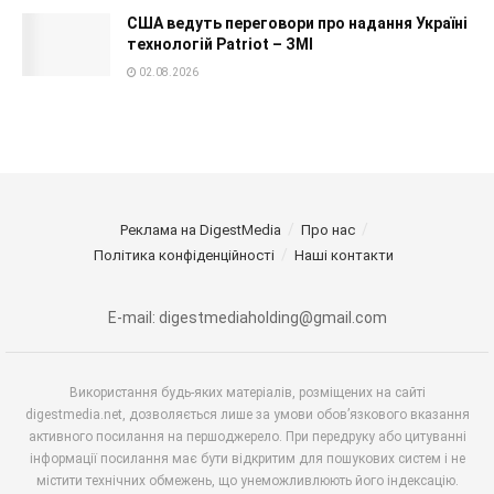
США ведуть переговори про надання Україні
технологій Patriot – ЗМІ
02.08.2026
Реклама на DigestMedia
Про нас
Політика конфіденційності
Наші контакти
E-mail: digestmediaholding@gmail.com
Використання будь-яких матеріалів, розміщених на сайті
digestmedia.net, дозволяється лише за умови обов’язкового вказання
активного посилання на першоджерело. При передруку або цитуванні
інформації посилання має бути відкритим для пошукових систем і не
містити технічних обмежень, що унеможливлюють його індексацію.