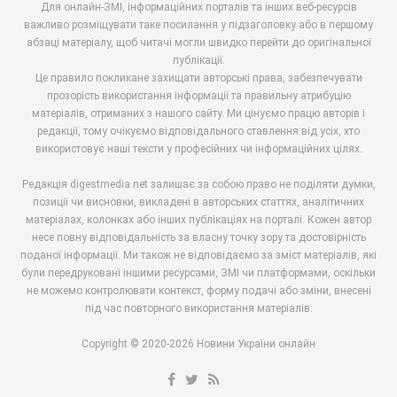
Для онлайн-ЗМІ, інформаційних порталів та інших веб-ресурсів
важливо розміщувати таке посилання у підзаголовку або в першому
абзаці матеріалу, щоб читачі могли швидко перейти до оригінальної
публікації.
Це правило покликане захищати авторські права, забезпечувати
прозорість використання інформації та правильну атрибуцію
матеріалів, отриманих з нашого сайту. Ми цінуємо працю авторів і
редакції, тому очікуємо відповідального ставлення від усіх, хто
використовує наші тексти у професійних чи інформаційних цілях.
Редакція digestmedia.net залишає за собою право не поділяти думки,
позиції чи висновки, викладені в авторських статтях, аналітичних
матеріалах, колонках або інших публікаціях на порталі. Кожен автор
несе повну відповідальність за власну точку зору та достовірність
поданої інформації. Ми також не відповідаємо за зміст матеріалів, які
були передруковані іншими ресурсами, ЗМІ чи платформами, оскільки
не можемо контролювати контекст, форму подачі або зміни, внесені
під час повторного використання матеріалів.
Copyright © 2020-2026 Новини України онлайн